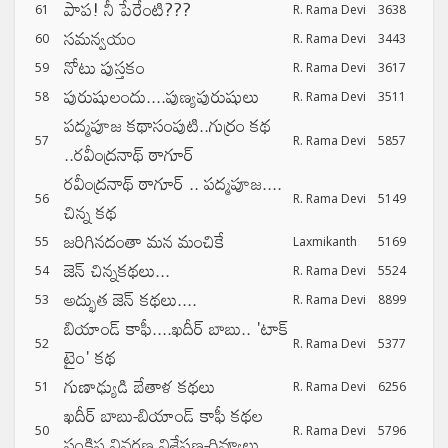
పాప! నీ పేరేంటి???
61
R. Rama Devi
3638
సమన్వయం
60
R. Rama Devi
3443
నోటు పుస్తకం
59
R. Rama Devi
3617
పురుషులందు....పుణ్యపురుషులు
58
R. Rama Devi
3511
పద్మపూజ కథాసంపుటి..గుర్రం కథ
57
R. Rama Devi
5857
..రవీంద్రనాథ్ ఠాగూర్
రవీంద్రనాథ్ ఠాగూర్ .. పద్మపూజ....
56
R. Rama Devi
5149
చిన్న కథ
జరిగినదంతా మన మంచికే
55
Laxmikanth
5169
జెన్ చిన్నకథలు...
54
R. Rama Devi
5524
అద్భుత జెన్ కథలు....
53
R. Rama Devi
8899
బియాండ్ కాఫీ....ఖదీర్ బాబు.. 'టాక్
52
R. Rama Devi
5377
టైం' కథ
గుణాఢ్యుడి బేతాళ కథలు
51
R. Rama Devi
6256
ఖదీర్ బాబు-బియాండ్ కాఫీ కథల
50
R. Rama Devi
5796
సంక్షిప్త వివరణ విశ్లేషణ-రివ్యూలు