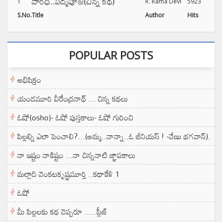
వారధి..పద్మపూజ(చిన్న కథ)
1
R. Rama Devi
5923
S.No.
Title
Author
Hits
POPULAR POSTS
అభిషిక్తం
యండమూరి వీరేంద్రనాథ్ ... చిన్న కథలు
ఓషో(osho)- ఓషో పుస్తకాలు- ఓషో గురించి
పిల్లల్ని ఎలా పెంచాలి?...(అమ్మ..నాన్నా..ఓ జీనియస్ ! -వేణు భగవాన్).
నా ఇష్టం నాకిష్టం ...నా చిన్ననాటి జ్ఞాపకాలు
మల్లాది వెంకటకృష్ణమూర్తి ..కథాకేళి 1
ఓషో
మీ పిల్లలకు కథ చెప్పరూ .....ప్లీజ్