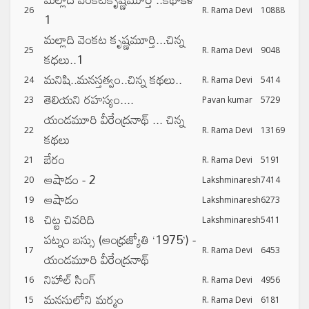
26
R. Rama Devi
10888
1
మల్లాది వెంకట కృష్ణమూర్తి...చిన్న
25
R. Rama Devi
9048
కధలు..1
మనిషి..మనస్తత్వం..చిన్న కథలు..
24
R. Rama Devi
5414
తెలియని రహస్యం....
23
Pavan kumar
5729
యండమూరి వీరేంద్రనాథ్ ... చిన్న
22
R. Rama Devi
13169
కథలు
బేరం
21
R. Rama Devi
5191
ఆషాడం - 2
20
Lakshminaresh
7414
ఆషాడం
19
Lakshminaresh
6273
చిట్ట చివరిది
18
Lakshminaresh
5411
పట్నం బస్సు (ఆంధ్రజ్యోతి ‘1975’) -
17
R. Rama Devi
6453
యండమూరి వీరేంద్రనాథ్
నిహాల్ సింగ్
16
R. Rama Devi
4956
మనసులోని మర్మం
15
R. Rama Devi
6181