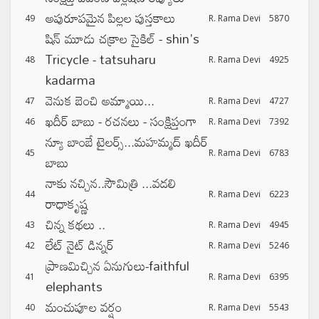
అపురూపమైన పిల్లల పుస్తకాలు
49
R. Rama Devi
5870
షిన్ మూడు చక్రాల సైకిల్ - shin's
Tricycle - tatsuharu
48
R. Rama Devi
4925
kadarma
వెనుక బెంచి అమ్మాయి...
47
R. Rama Devi
4727
ఖదీర్ బాబు - రచనలు - సంక్షిప్తంగా
46
R. Rama Devi
7392
న్యూ బాంబే టైలర్స్...మహమ్మద్ ఖదీర్
45
R. Rama Devi
6783
బాబు
నాకు నచ్చిన..సౌమిత్రి ...వడలి
44
R. Rama Devi
6223
రాధాకృష్ణ
చిన్న కథలు ..
43
R. Rama Devi
4945
లేట్ నైట్ డిన్నర్
42
R. Rama Devi
5246
ప్రాణమిచ్చిన ఏనుగులు-faithful
41
R. Rama Devi
6395
elephants
మంచుపూల వర్షం
40
R. Rama Devi
5543