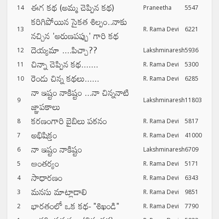
ఈగ కథ (అమ్మ చెప్పిన కథ)
14
Praneetha
5547
కరిగిపోయిన సైకత శిల్పం..నాకు
13
R. Rama Devi
6221
నచ్చిన 'అరుణపప్పు' గారి కథ
దెయ్యమా ....పిచ్చా??
12
Lakshminaresh
5936
చిన్నా చెప్పిన కథ.......
11
R. Rama Devi
5300
రెండు చిన్న కథలు......
10
R. Rama Devi
6285
నా ఇష్టం నాకిష్టం ...నా చిన్ననాటి
9
Lakshminaresh
11803
జ్ఞాపకాలు
కరణంగారి బైబిలు పఠనం
8
R. Rama Devi
5817
అభిషిక్తం
7
R. Rama Devi
41000
నా ఇష్టం నాకిష్టం
6
Lakshminaresh
6709
ఆంతర్యం
5
R. Rama Devi
5171
సాధారణం
4
R. Rama Devi
6343
మనసు మాట్లాడాలి
3
R. Rama Devi
9851
భారతంలో ఒక కథ- "శిఖండి"
2
R. Rama Devi
7790