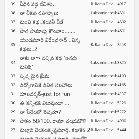
వీధిన పడ్డ జీవితం..
39
R. Rama Devi
4917
నా చీకటి రహస్యాలు
38
Lakshminaresh
4831
మంచి కథ..కంపనీ లీజ్
37
R. Rama Devi
4802
పాత సామాన్లు కొంటాం.......
36
Lakshminaresh
4631
యండమూరి వీరేంద్రనాథ్ ..చిన్న
35
R. Rama Devi
8253
కథలు..2
నాకు బాగా నచ్చిన కథ 'అతడు
34
Lakshminaresh
3825
మనిషి'
స్వచ్చమైన ప్రేమ
33
Lakshminaresh
4103
ఉద్యోగానికి ఉచిత సలహాలు
32
Lakshminaresh
4165
దూలదర్శన్-just for fun
31
Lakshminaresh
4337
ఈ కన్నీటికి విలువుందా ...
30
R. Rama Devi
5329
నా పేరేంటో చెప్పరూ?
29
Lakshminaresh
5272
పాఠం 58/100..రామా చంద్రమౌళి
28
R. Rama Devi
4990
మల్లాది వెంకటకృష్ణమూర్తి..కథాకేళి 2
27
R. Rama Devi
5444
మల్లాది వెంకటకృష్ణమూర్తి ..కథాకేళి