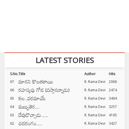
LATEST STORIES
S.No.
Title
Author
Hits
మారని కొలతరాయి
67
R. Rama Devi
2066
రహస్యపు గోడ (వస్తానన్నాడు)
66
R. Rama Devi
2474
కల..వరమాయే
65
R. Rama Devi
3464
మబ్బుతెర...
64
R. Rama Devi
3257
దేవుడొచ్చాడు.....
63
R. Rama Devi
4165
చదరంగం....
62
R. Rama Devi
3427