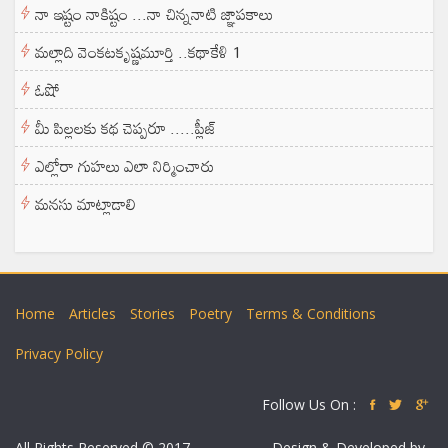
నా ఇష్టం నాకిష్టం ...నా చిన్ననాటి జ్ఞాపకాలు
మల్లాది వెంకటకృష్ణమూర్తి ..కథాకేళి 1
ఓషో
మీ పిల్లలకు కథ చెప్పరూ .....ప్లీజ్
ఎల్లోరా గుహలు ఎలా నిర్మించారు
మనసు మాట్లాడాలి
Home
Articles
Stories
Poetry
Terms & Conditions
Privacy Policy
Follow Us On :
All Rights Reserved © 2017
Design & Developed by