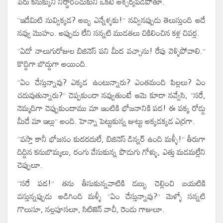
పేరు కనుక్కుని నిర్థారించుకుని ఒకటే ఆశ్చర్యపడిపోతూ.
“ఇదేమిటి నువ్విక్కడ? అబ్బ ఎన్నేళ్ళకు!” నవ్వినప్పుడు తెలుస్తుంది అదే
నవ్వు మొహం. అప్పుడు లేని సన్నటి ముడతలు చికిలించిన కళ్ల చివర్ల.
“ఏదో నాలుగురోజుల బిజినెస్ పని మీద వచ్చాను! రేపు వెళ్ళిపోవాలి.”
కొద్దిగా బొద్దుగా అయింది.
“ఏం చేస్తున్నావు? ఎక్కడ ఉంటున్నారు? ఎంతమంది పిల్లలు? ఏం
చదువుతున్నారు?” చెప్పకుండా నవ్వుతుంటే ఆమె కూడా నవ్వేసి, “సరే,
నెమ్మదిగా చెప్పుకుందాము మా ఇంటికి భోజనానికి పద! ఈ పక్క రోడ్డు
మీదే మా ఇల్లు” అంది. హెన్నా పెట్టుకున్న జుట్టు అక్కడక్కడ ఎర్రగా.
“వస్తా కానీ భోజనం కుదరదులే, బిజినెస్ డిన్నర్ ఉంది మళ్ళీ!” తీరుగా
దిద్దిన కనుబొమ్మలు, రంగు వేసుకున్న పొడుగు గోళ్ళు, ఎత్తు మడమల్లేని
చెప్పులూ.
“సరే పద!” తను తీసుకున్నవాటికి డబ్బు చెల్లించి బయటికి
వస్తున్నప్పుడు అడిగింది మళ్ళీ “ఏం చేస్తున్నావు?” మెళ్ళో సన్నటి
గొలుసూ, నల్లపూసలూ, సిటిజెన్ వాచీ, రెండు గాజులూ.