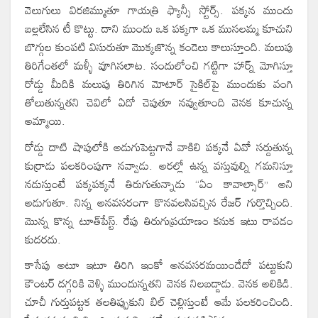
వెలుగులు విరజిమ్ముతూ గాయత్రి ఫ్యాన్సీ స్టోర్స్. పక్కన ముందు
బల్లలేసిన టీ కొట్టు. దాని ముందు ఒక పక్కగా ఒక ముసలమ్మ కూచుని
బొగ్గుల కుంపటి విసురుతూ మొక్కజొన్న కండెలు కాలుస్తూంది. మలుపు
తిరిగేంతలో మళ్ళీ వూగిసలాట. సందులోంచి గట్టిగా హార్న్ మోగిస్తూ
రోడ్డు మీదికి మలుపు తిరిగిన మోటార్ సైకిల్‌పై ముందుకు వంగి
తోలుతున్నతని చెవిలో ఏదో చెపుతూ నవ్వుతూంది వెనక కూచున్న
అమ్మాయి.
రోడ్డు దాటి షాపులోకి అడుగుపెట్టగానే వాకిలి పక్కనే ఏవో సర్దుతున్న
కుర్రాడు పలకరింపుగా నవ్వాడు. అరల్లో ఉన్న వస్తువుల్ని గమనిస్తూ
నడుస్తుంటే పక్కపక్కనే తిరుగుతున్నాడు “ఏం కావాల్సార్” అని
అడుగుతూ. నిన్న అనవసరంగా కొనవలసివచ్చిన రేజర్ గుర్తొచ్చింది.
మొన్న కొన్న టూత్‌పేస్ట్. రేపు తిరుగుప్రయాణం కనుక ఇటు రావడం
కుదరదు.
కాసేపు అటూ ఇటూ తిరిగి ఇంకో అనవసరమయిందేదో పట్టుకుని
కౌంటర్ దగ్గరికి వెళ్ళి ముందున్నతని వెనక నిలబడ్డాడు. వెనక అలికిడి.
చూచీ గుర్తుపట్టక తలతిప్పుకుని బిల్ చెల్లిస్తుంటే ఆమే పలకరించింది.