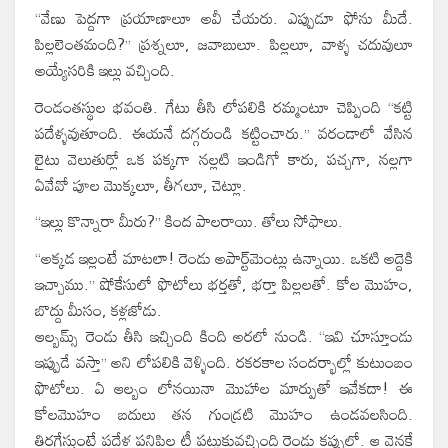
“వేణు పెద్దగా ప్రయాణాలూ అవీ చేయరు. ఎప్పుడూ ఫోను మీదే.
పిల్లలెంతమంది?” ప్రశ్నలూ, జవాబులూ. పిల్లలూ, వాళ్ళ చదువులూ
అయ్యేసరికి ఇల్లు వచ్చింది.
రెండంతస్థుల భవంతి. గేటు తీసి లోపలికి రమ్మంటూ చెప్పింది “కట్టి
పదేళ్ళవుతూంది. ఈయనే దగ్గరుండి కట్టించారు.” వరండాలో వేసిన
లైటు వెలుతుర్లో ఒక పక్కగా నల్లటి ఇండిగో కారు, పచ్చగా, నల్లగా
ఏవేవో పూల మొక్కలూ, తీగలూ, చెట్లూ.
“ఇల్లు కొన్నారా మీరు?” కింద పాలరాయి. తోలు సోఫాలు.
“అక్కడ ఇల్లంటే మాటలా! రెండు అపార్ట్‌మెంట్లు ఉన్నాయి. ఒకటి అద్దెకి
ఇచ్చాము.” షోకేసులో ఫొటోలు భర్తతో, భర్తా పిల్లలతో. కోల మొహం,
బొద్దు మీసం, కళ్లజోడు.
ఆల్బమ్స్ రెండు తీసి ఇచ్చింది కింది అరలో నుండి. “ఇవి చూస్తూండు
ఇప్పుడే వస్తా” అని లోపలికి వెళ్ళింది. రకరకాల సందర్భాల్లో కుటుంబం
ఫొటోలు. ఏ ఆల్బం లోనయినా మొహాల మార్పుతో ఇవేకదా! ఈ
కోలమొహం బదులు తన గుండ్రటి మొహం ఉండవలసింది.
తిరగేస్తుంటే పదేళ్ల పనిపిల్ల టీ పట్టుకువచ్చింది రెండు కప్పుల్లో. ఆ వెనకే