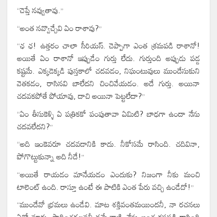
“చెప్తే నవ్వుతావు.”
“అంత నవ్వొచ్చేవి ఏం రాశావు?”
“ఛ ఛ! ఉత్తరం చాలా సీరియస్. చెప్పాగా ఎంత శ్రమపడి రాశానో!
అయితే ఏం రాశానో ఇప్పుడేం గుర్తు లేదు. గుర్తుంది అప్పుడు పడ్డ
కష్టమే. ఎక్కడెక్కడి పుస్తకాలో చదవడం, నిఘంటువులు ముందేసుకుని
వెతకడం, రాసినవి బాలేదని చించివేయడం. అదే గుర్తు. అయినా
చదవకపోతే పోయావు, దాచి అయినా పెట్టలేదా?”
“ఏం తీసుకెళ్ళి ఏ పత్రికకో పంపుతావా ఏమిటి? బాధగా ఉందా నేను
చదవలేదని?”
“అది ఇంకెవరూ చదవడానికి కాదు. నీకోసమే రాసింది. చదివినా,
పోగొట్టుకున్నా అది నీదే!”
“అయితే రాయడం మానేయడం ఎందుకు? నిజంగా నీకు మంచి
టాలెంట్ ఉంది. రాస్తూ ఉంటే ఈ పాటికి ఎంత పేరు వచ్చి ఉండేదో!”
“ముందేవో భ్రమలు ఉండేవి. మాట శక్తివంతమయిందనీ, నా రచనలు