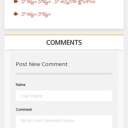
నా ఇష్టం నాకిష్టం ...నా చిన్ననాటి జ్ఞాపకాలు
నా ఇష్టం నాకిష్టం
COMMENTS
Post New Comment
Name
Comment