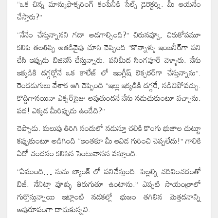
“ఒక చిన్న మాన్యుఫాక్చరింగ్ కంపేనీకి సేల్స్ డైరెక్టర్ని. మీ ఆయనేం
చేస్తారు?”
“నేనేం చేస్తున్నానని గదా అడగాల్సింది?” చిరునవ్వూ, చిరుకోపమూ
కలిపి తలతిప్పి అతడివైపు చూసి చెప్పింది “కొన్నాళ్ళు ఇంజనీర్‌గా పని
చేసి ఇప్పుడు బిజినెస్ చేస్తున్నారు. పనిమీద సింగపూర్ వెళ్ళారు. నేను
ఇక్కడికి దగ్గర్లోనే ఒక కాలేజ్ లో ఇంగ్లీష్ లెక్చరర్‌గా చేస్తున్నాను”.
రెండడుగులు వేశాక ఆగి చెప్పింది “ఇల్లు ఇక్కడికి దగ్గరే, నడిచిపోవచ్చు.
కొద్దిగానయినా ఎక్సర్‌సైజు అవుతుందనే నేను నడుచుకుంటూ వచ్చాను.
పద! ఎక్కడ మీరిప్పుడు ఉండేది?”
చెప్పాడు. మలుపు తిరిగి సందులో నడుస్తూ చలికి కొంగు భుజాల చుట్టూ
కప్పుకుంటూ అడిగింది “ఇంతకూ మీ ఆవిడ గురించి చెప్పలేదు!” గాలికి
ఏదో చందనం కలిసిన సెంటువాసన వస్తూంది.
“ఏముంది… సుమ బ్యాంక్ లో పనిచేస్తుంది. పిల్లల్ని చదివించడంతో
బిజీ. నేనిట్లా వూళ్ళు తిరుగుతూ ఉంటాను.” ఎప్పటి సాయంత్రాలో
గుర్తొస్తున్నాయి ఇట్లాంటి నడకల్లో భుజం తగిలిన మెత్తదనాన్ని
అపురూపంగా దాచుకున్నవి.