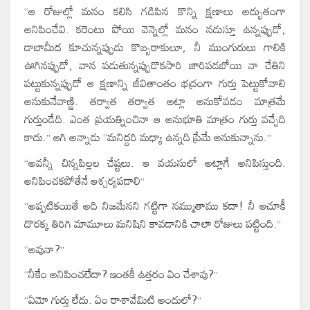
“ఆ రోజుల్లో మనం కలిసి గడిపిన కొన్ని క్షణాలు అద్భుతంగా
అనిపించేవి. కరెంటు పోయి వెన్నెల్లో మనం నడుస్తూ ఉన్నప్పుడో,
డాబామీద కూచున్నప్పుడు కొబ్బరాకులూ, నీ ముంగురులు గాలికి
ఊగినప్పుడో, వాన పడుతున్నప్పుడొకసారి జారిపడబోయి నా చేతిని
పట్టుకున్నప్పుడో ఆ క్షణాన్ని జీవితాంతం భద్రంగా గుర్తు పెట్టుకోవాలి
అనుకునేవాణ్ణి. తర్వాత తర్వాత అట్లా అనుకోవడం మాత్రమే
గుర్తుండేది. ఎంత ప్రయత్నించినా ఆ అనుభూతి మాత్రం గుర్తు వచ్చేది
కాదు.” ఆగి అన్నాడు “మనిద్దరి మధ్యా ఉన్నది ప్రేమే అనుకున్నాను.”
“అవన్నీ చిన్నపిల్లల చేష్టలు. ఆ వయసులో అట్లాగే అనిపిస్తుంది.
అనిపించకపోతేనే ఆశ్చర్యపడాలి”
“అప్పటికయితే అది నిజమేనని గట్టిగా నమ్ముతాము కదా! నీ ఆచూకీ
దొరక్క తిరిగి మామూలు మనిషిని కావడానికి చాలా రోజులు పట్టింది.”
“అవునా?”
“నీకేం అనిపించలేదా? ఇంతకీ ఉత్తరం ఏం చేశావు?”
“ఏమో గుర్తు లేదు. ఏం రాశావేమిటి అందులో?”