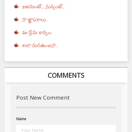
నిజమంటే,...నువ్వంటే,..
నా జ్ఞాపకాలు...
మా ప్రేమ కావ్యం..
అలా మరణించినా...
COMMENTS
Post New Comment
Name