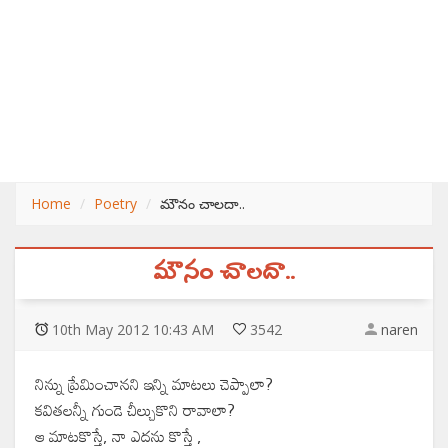
Home
Poetry
మౌనం చాలదా..
మౌనం చాలదా..
10
th
May 2012 10:43 AM
3542
naren
నిన్ను ప్రేమించానని ఇన్ని మాటలు చెప్పాలా?
కవితలన్నీ గుండె చీల్చుకొని రావాలా?
ఆ మాటకొస్తే, నా ఎదను కొస్తే ,