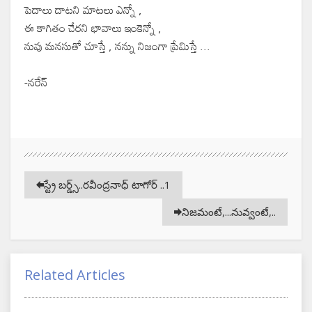
పెదాలు దాటని మాటలు ఎన్నో ,
ఈ కాగితం చేరని భావాలు ఇంకెన్నో ,
నువు మనసుతో చూస్తే , నన్ను నిజంగా ప్రేమిస్తే ...
-నరేన్
స్ట్రే బర్డ్స్..రవీంద్రనాధ్ టాగోర్ ..1
నిజమంటే,...నువ్వంటే,..
Related Articles