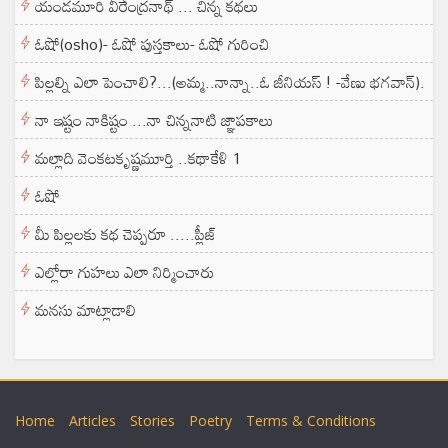
యండమూరి వీరేంద్రనాథ్ ... చిన్న కథలు
ఓషో(osho)- ఓషో పుస్తకాలు- ఓషో గురించి
పిల్లల్ని ఎలా పెంచాలి?...(అమ్మ..నాన్నా..ఓ జీనియస్ ! -వేణు భగవాన్).
నా ఇష్టం నాకిష్టం ...నా చిన్ననాటి జ్ఞాపకాలు
మల్లాది వెంకటకృష్ణమూర్తి ..కథాకేళి 1
ఓషో
మీ పిల్లలకు కథ చెప్పరూ .....ప్లీజ్
ఎల్లోరా గుహలు ఎలా నిర్మించారు
మనసు మాట్లాడాలి
Home
Articles
Stories
Poetry
Terms & Conditions