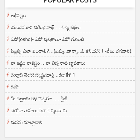
అభిషిక్తం
యండమూరి వీరేంద్రనాథ్ ... చిన్న కథలు
ఓషో(osho)- ఓషో పుస్తకాలు- ఓషో గురించి
పిల్లల్ని ఎలా పెంచాలి?...(అమ్మ..నాన్నా..ఓ జీనియస్ ! -వేణు భగవాన్).
నా ఇష్టం నాకిష్టం ...నా చిన్ననాటి జ్ఞాపకాలు
మల్లాది వెంకటకృష్ణమూర్తి ..కథాకేళి 1
ఓషో
మీ పిల్లలకు కథ చెప్పరూ .....ప్లీజ్
ఎల్లోరా గుహలు ఎలా నిర్మించారు
మనసు మాట్లాడాలి