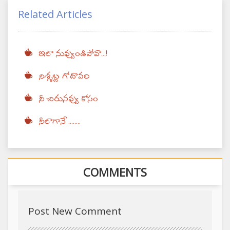
Related Articles
ఇలా నువ్వుండిపోవా...!
నిశ్శబ్ద గోదావరి
నీ చిరునవ్వు కోసం
నీలాగానే ........
COMMENTS
Post New Comment