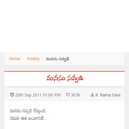
Home
Poetry
మనసు సవ్వడి
మనసు సవ్వడి
20
th
Sep 2011 01:00 PM
3676
R. Rama Devi
మనసు సవ్వడి చేస్తుంది
నెమలి ఈక అందానికే....