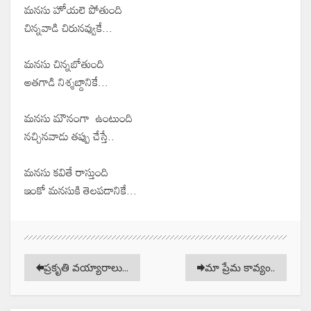
మనసు హోయలె పోతుంది
చిన్నవాడి చిరునవ్వుకే...
మనసు చిన్నబోతుంది
అతగాడి నిశ్శబ్దానికే...
మనసు మౌనంగా ఉంటుంది
నచ్చినవాడు తప్పు చేస్తే..
మనసు కవితే రాస్తుంది
ఇంకో మనసుకి తెలపడానికే...
ప్రకృతి వయ్యారాలు...
మా ప్రేమ కావ్యం..