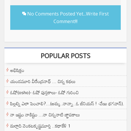
No Comments Posted Yet...Write First
Comment!!!
POPULAR POSTS
అభిషిక్తం
యండమూరి వీరేంద్రనాథ్ ... చిన్న కథలు
ఓషో(osho)- ఓషో పుస్తకాలు- ఓషో గురించి
పిల్లల్ని ఎలా పెంచాలి?...(అమ్మ..నాన్నా..ఓ జీనియస్ ! -వేణు భగవాన్).
నా ఇష్టం నాకిష్టం ...నా చిన్ననాటి జ్ఞాపకాలు
మల్లాది వెంకటకృష్ణమూర్తి ..కథాకేళి 1