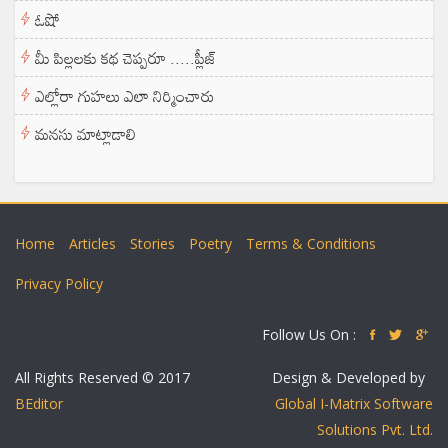
ఓషో
మీ పిల్లలకు కథ చెప్పరూ .....ప్లీజ్
ఎల్లోరా గుహలు ఎలా నిర్మించారు
మనసు మాట్లాడాలి
Home
Articles
Stories
Poetry
Terms & Conditions
Privacy Policy
Follow Us On :
All Rights Reserved © 2017
Design & Developed by
BEditor
Global I-Matrix Software
Solutions Pvt. Ltd.