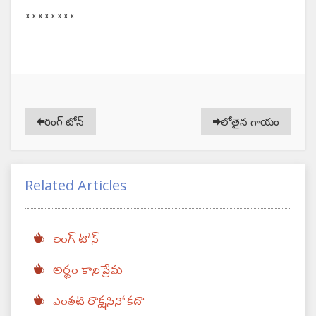
********
రింగ్ టోన్
లోతైన గాయం
Related Articles
రింగ్ టోన్
అర్థం కాని ప్రేమ
ఎంతటి రాక్షసినో కదా