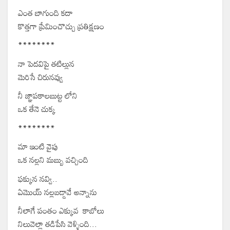
ఎంత బాగుంది కదా
కొత్తగా ప్రేమించొచ్చు ప్రతిక్షణం
********
నా పెదవిపై తటిల్లున
మెరిసే చిరునవ్వు
నీ జ్ఞాపకాలబుట్ట లోని
ఒక తేనె చుక్క
********
మా ఇంటి వైపు
ఒక నల్లని మబ్బు వచ్చింది
ఫక్కున నవ్వి..
ఏమొయ్ నల్లబడ్డావే అన్నాను
నీలాగే పంతం ఎక్కువ కాబోలు
నిలువెల్లా తడిపేసి వెళ్ళింది...