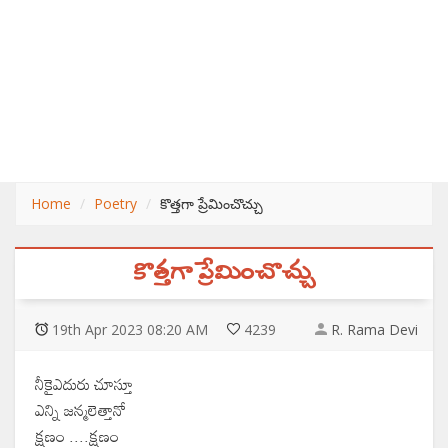
Home
Poetry
కొత్తగా ప్రేమించొచ్చు
కొత్తగా ప్రేమించొచ్చు
19
th
Apr 2023 08:20 AM
4239
R. Rama Devi
నీకైఎదురు చూస్తూ
ఎన్ని జన్మలెత్తానో
క్షణం ....క్షణం