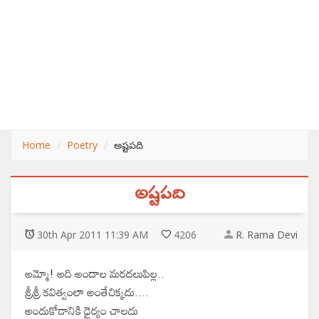
Home
Poetry
అష్టపది
అష్టపది
30
th
Apr 2011 11:39 AM
4206
R. Rama Devi
అమ్మో! అది అందాల మరదలుపిల్ల..
శ్రీశ్రీ కవిత్వంలా అంతేచిక్కదు....
అందుకోడానికి ధైర్యం చాలదు