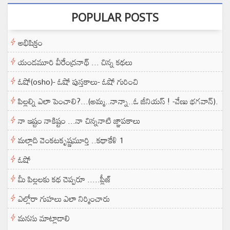
POPULAR POSTS
అభిషిక్తం
యండమూరి వీరేంద్రనాథ్ ... చిన్న కథలు
ఓషో(osho)- ఓషో పుస్తకాలు- ఓషో గురించి
పిల్లల్ని ఎలా పెంచాలి?...(అమ్మ..నాన్నా..ఓ జీనియస్ ! -వేణు భగవాన్).
నా ఇష్టం నాకిష్టం ...నా చిన్ననాటి జ్ఞాపకాలు
మల్లాది వెంకటకృష్ణమూర్తి ..కథాకేళి 1
ఓషో
మీ పిల్లలకు కథ చెప్పరూ .....ప్లీజ్
ఎల్లోరా గుహలు ఎలా నిర్మించారు
మనసు మాట్లాడాలి