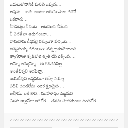
ఒదులుకోడానికి మనసే ఒప్పదు...
అవును...కాదు అంటూ ఆరుమాసాలు గడిచే....
ఒకనాడు...
సీసపద్యం నీవంది.. ఆటవెలది నేనంది
నీ వెనకే నా అడుగంటూ...
రామదాసు కీర్తనల్లె రమ్యంగా వచ్చింది....
అన్నమయ్య పదంలాగా నన్నల్లుకుపోయింది....
త్యాగరాజు కృతివోలె శృతి చేసి వెళ్ళింది....
అమ్మో అమ్మమ్మో...ఈ గడసరిపిల్ల
అంతేచిక్కని ఆడపిల్లా..
జయదేవుని అష్టపదిరా తస్సాదియ్యా...
వదిలి ఉండలేను యిక క్షణమైన ...
ఆషాడం ఐతే కాని.. ముహూర్తం పెట్టమని
మామ ఇల్లుచేరా ఆగలేక... తనను చూడకుండా ఉండలేక....