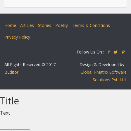
Home
Articles
Stories
Poetry
Terms & Conditions
Privacy Policy
Follow Us On :
All Rights Reserved © 2017
Design & Developed by
BEditor
Global I-Matrix Software
Solutions Pvt. Ltd.
Title
Text