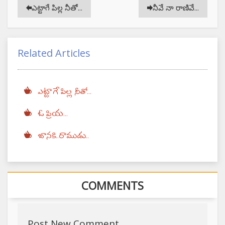
ఎట్టాగే పిల్ల నీతో...
నీవే నా రాణివే...
Related Articles
ఎట్టాగే పిల్ల నీతో...
ఓ ప్రియ...
జానకి..రాముడు..
COMMENTS
Post New Comment