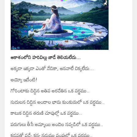
ఆకాశంలోని హరివిల్లు జాడే తెలియలేదు...
అక్కడా ఇక్కడా ఎంతో వేదికా, ఆనవాలే చిక్కలేదు...
అయ్యో ఇదేంటి!
గోరింటాకు దిద్దిన అతివ అరచేతిన ఒక వర్ణము..
నుదుటన దిద్దిన అందాల భామ కుంకుమలో ఒక వర్ణము..
కాటుక దిద్దిన తరుణి చూపుల్లో ఒక వర్ణము..
పరుగులు తీసే అమ్మాయి అందెల సవ్వడిలో ఒక వర్ణము..
కడవతో వచ్చే కన్య నడుము వంపులో ఒక వర్ణము..