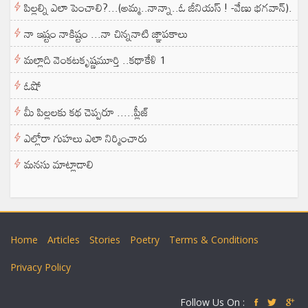
పిల్లల్ని ఎలా పెంచాలి?...(అమ్మ..నాన్నా..ఓ జీనియస్ ! -వేణు భగవాన్).
నా ఇష్టం నాకిష్టం ...నా చిన్ననాటి జ్ఞాపకాలు
మల్లాది వెంకటకృష్ణమూర్తి ..కథాకేళి 1
ఓషో
మీ పిల్లలకు కథ చెప్పరూ .....ప్లీజ్
ఎల్లోరా గుహలు ఎలా నిర్మించారు
మనసు మాట్లాడాలి
Home
Articles
Stories
Poetry
Terms & Conditions
Privacy Policy
Follow Us On :