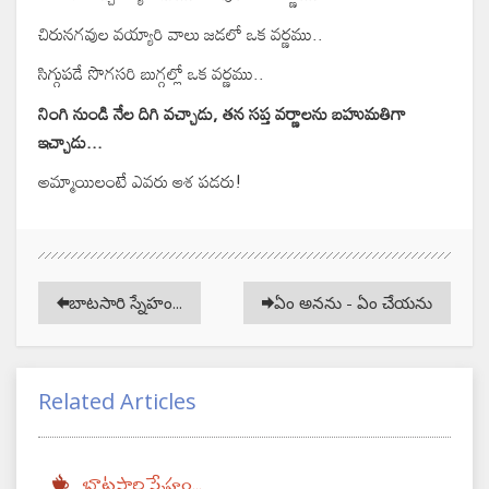
చిరునగవుల వయ్యారి వాలు జడలో ఒక వర్ణము..
సిగ్గుపడే సొగసరి బుగ్గల్లో ఒక వర్ణము..
నింగి నుండి నేల దిగి వచ్చాడు, తన సప్త వర్ణాలను బహుమతిగా
ఇచ్చాడు...
అమ్మాయిలంటే ఎవరు ఆశ పడరు!
బాటసారి స్నేహం...
ఏం అనను - ఏం చేయను
Related Articles
బాటసారి స్నేహం...