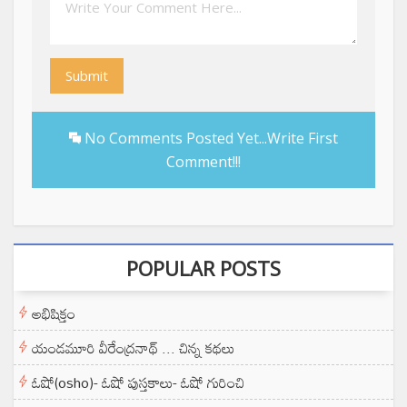
Submit
No Comments Posted Yet...Write First
Comment!!!
POPULAR POSTS
అభిషిక్తం
యండమూరి వీరేంద్రనాథ్ ... చిన్న కథలు
ఓషో(osho)- ఓషో పుస్తకాలు- ఓషో గురించి