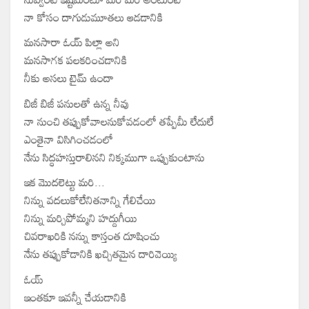
నా కోసం దాగుడుమూతలు ఆడడానికి
మనసారా ఓయ్ పిల్లా అని
మనసాగక పలకరించడానికి
నీకు అసలు టైమ్ ఉందా
బిజీ బిజీ పనులతో ఉన్న నీవు
నా నుంచి తప్పుకోవాలనుకోవడంలో తప్పేమీ లేదులే
ఎంతైనా విసిగించడంలో
నేను సిద్ధహస్తురాలినని నిక్కముగా ఒప్పుకుంటాను
ఇక మొదలెట్టు మరి...
నిన్ను వదలుకోలేనితనాన్ని గేలిచేయి
నిన్ను మర్చిపోమ్మని హద్దుగీయి
చివరాఖరికి నన్ను కాస్తంత దూషించు
నేను తప్పుకోడానికి ఖచ్చితమైన దారివెయ్యి
ఓయ్
ఇంతకూ ఇవన్నీ చేయడానికి