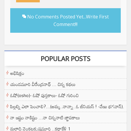
No Comments Posted Yet...Write First
Comment!!!
POPULAR POSTS
అభిషిక్తం
యండమూరి వీరేంద్రనాథ్ ... చిన్న కథలు
ఓషో(osho)- ఓషో పుస్తకాలు- ఓషో గురించి
పిల్లల్ని ఎలా పెంచాలి?...(అమ్మ..నాన్నా..ఓ జీనియస్ ! -వేణు భగవాన్).
నా ఇష్టం నాకిష్టం ...నా చిన్ననాటి జ్ఞాపకాలు
మల్లాది వెంకటకృష్ణమూర్తి ..కథాకేళి 1