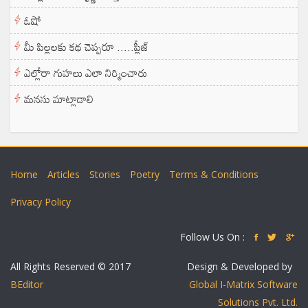
ఓషో
మీ పిల్లలకు కథ చెప్పరూ .....ప్లీజ్
ఎల్లోరా గుహలు ఎలా నిర్మించారు
మనసు మాట్లాడాలి
Home
Articles
Stories
Poetry
Terms & Conditions
Privacy Policy
Follow Us On :
All Rights Reserved © 2017
Design & Developed by
BEditor
Global I-Matrix Software
Solutions Pvt. Ltd.