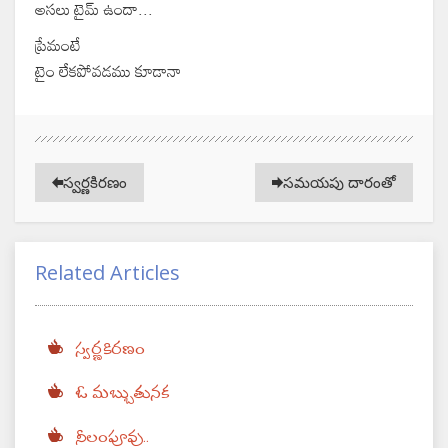
అసలు టైమ్ ఉందా...
ప్రేమంటే
టైం లేకపోవడము కూడానా
స్వర్ణకిరణం
సమయపు దారంతో
Related Articles
స్వర్ణకిరణం
ఓ మబ్బుతునక
నీలంపూవు..