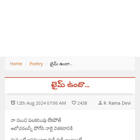
Home
Poetry
టైమ్ ఉందా...
టైమ్ ఉందా...
12
th
Aug 2024 07:06 AM
2438
R. Rama Devi
నా నుంచి పలకరింపు లేకపోతే
ఆలోచనలన్నీ పోగేసి నాకై వెతకడానికి
నువ్వంటే ఇష్టమంటూ మరీ మరీ అంటుంటే