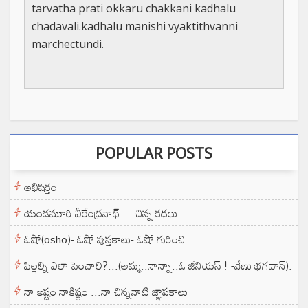
tarvatha prati okkaru chakkani kadhalu
chadavali.kadhalu manishi vyaktithvanni
marchectundi.
POPULAR POSTS
అభిషిక్తం
యండమూరి వీరేంద్రనాథ్ ... చిన్న కథలు
ఓషో(osho)- ఓషో పుస్తకాలు- ఓషో గురించి
పిల్లల్ని ఎలా పెంచాలి?...(అమ్మ..నాన్నా..ఓ జీనియస్ ! -వేణు భగవాన్).
నా ఇష్టం నాకిష్టం ...నా చిన్ననాటి జ్ఞాపకాలు