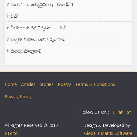
మల్లాది వెంకటకృష్ణమూర్తి ..కథాకేళి 1
ఓషో
మీ పిల్లలకు కథ చెప్పరూ .....ప్లీజ్
ఎల్లోరా గుహలు ఎలా నిర్మించారు
మనసు మాట్లాడాలి
Home
Articles
Stories
Poetry
Terms & Conditions
Privacy Policy
Follow Us On :
All Rights Reserved © 2017
Design & Developed by
BEditor
Global I-Matrix Software