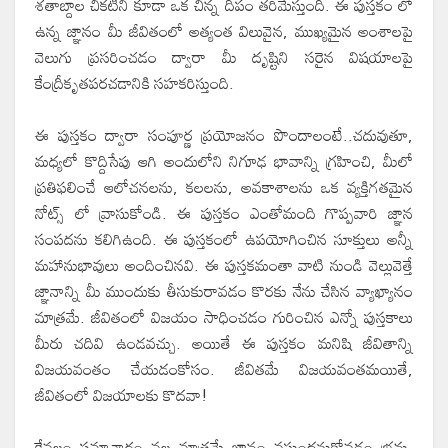
శతాబ్దాల చీకటిని కూడా ఒక చిన్న దీపం తరిమేస్తుంది. ఈ పుస్తకం లో
ఉన్న జ్ఞానం మీ జీవితంలో అత్యంత విలువైన, ముఖ్యమైన అంశాలపై
వెలుగు ప్రసరించడం ద్వారా మీ దృష్టిని సరైన విషయాలపై
కేంద్రీకృతపరచడానికి సహకరిస్తుంది.
ఈ పుస్తకం ద్వారా సంపూర్ణ ప్రయోజనం పొందాలంటే..చదువుతూ,
మధ్యలో కొద్దిసేపు ఆగి అందులోని నిగూఢ భావాన్ని గ్రహించి, మీలో
ప్రతిఫలించే ఆలోచనలను, కలలను, అవకాశాలను ఒక వ్యక్తిగతమైన
నోట్స్ లో వ్రాసుకోండి. ఈ పుస్తకం ఎంతోమంది గొప్పవారి జ్ఞాన
సంపదను కలిగిఉంది. ఈ పుస్తకంలో ఉపయోగించిన సూక్తులు అన్నీ
మహానుభావులు అందించినవి. ఈ పుస్తకమంతా వాటి నుండి వెల్లువెత్తే
జ్ఞానాన్ని మీ ముందుకు తీసుకురావడం కొరకు నేను చేసిన వ్యాఖ్యానం
మాత్రమే. జీవితంలో విజయం సాధించడం గురించిన ఎన్నో పుస్తకాలు
మీరు చదివి ఉండవచ్చు. అయితే ఈ పుస్తకం మనిషి జీవితాన్ని
విజయవంతం చేయడంకోసం. జీవితమే విజయవంతమయితే,
జీవితంలో విజయాలకు కొదవా!
కేవలం సమాచారం వల్ల మాత్రమే జ్ఞానం వస్తుందనుకోవడం భ్రమ.