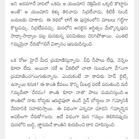
అని అరవగానే వారిలో ఒకడు ఆ యజమాని నెత్తిమీద ఒక్కటి కొట్టాడు
అంతే" ఆ యజమాని కళ్ళు తెరిచాడు. నిద్రలేచాడు, కిటికీ నుండి
బయటకు దూకాడు. ఈ కథలో లాగే ఈ పుస్తకంలోని మాటలు గట్టిగా
కొట్టవచ్చు. నిద్రలేపవచ్చు. మనలోని అసలైన అస్థిత్వం మేల్కొన్నపుడు
సాధ్యా-సాధ్యాల పట్ల మనకున్న పరిమితులు చెరిగిపోతాయి. ఎంతటి
గమ్యమైనా చేరుకోగలిగే విశ్వాసం ఇనుమడిస్తుంది.
ఒక రోజు హైవే మీద ప్రయాణిస్తున్నాను. వీధి దీపాలు లేవు, వెన్నెల
కూడా లేదు. అయినా సరే ఆ చీకటిలో చాలా సులభంగా వేగంగా
ప్రయాణించగలుగుతున్నాను. ఎందుకంటే నా కారుకు హెడ్ లైట్స్
ఉన్నాయి కనుక! ఈ కాంతి కేవలం కొన్ని మీటర్ల వరకే పడుతుంది మరీ
గమ్యమేలా చేరడం! కాంతి కూడా నాతొ పాటు పయనిస్తుంది.ఆ
కాంతిలో నాకు రోడ్డుకు ఇరువైపులా ఉండే సైన్ బోర్డులు నా గమ్యానికి
చేరడానికి సహకరిస్తాయి...ఈ విధంగా ఎన్నడూ చూడని గమ్యాన్నైన
అవలీలగా చేరుకోగలను. అదే విధంగా మన గమ్యం తెలిసినప్పుడు
మనలోని బుద్ధి, జ్ఞానమనే కాంతిని కురుపించి దారి చూపిస్తుంది.