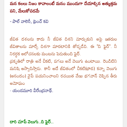
మన కలలు నిజం కావాలంటే మనం ముందుగా చేయాల్సిన అత్యుత్తమ
పని, మేలుకోవడమే
- పాల్ వాలెరీ, ఫ్రెంచ్ కవి
జీవిత దశలను కాదు నీ జీవిత దిశని మార్చుకుని ఆపై ఇతరుల
జీవితాలను మార్చే దిశగా మారటానికి తోడ్పడేది. ఈ "ది ఫైర్". నీ
నిరర్ధక ఆలోచనలకు మంటను పెడుతుంది ఫైర్.
ప్రకృతిలో రాత్రి అనే చీకటి, పగలు అనే వెలుగు ఉంటాయి. రెండిటిని
మనిషి ఆస్వాదిస్తాడు. కానీ అదే జీవితంలో చీకటి(భాద) కన్నా వెలుగు
(ఆనందం) వైపే పయనించాలని రచయిత వేణు భగవాన్ చెప్పిన తీరు
అమోఘం
-
యండమూరి వీరేంద్రనాథ్.
దారి చూపే వెలుగు..ది ఫైర్..