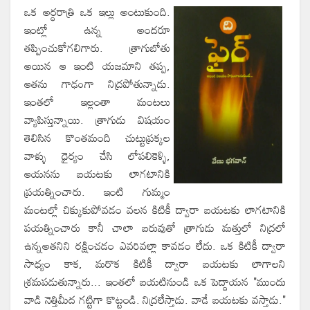
ఒక అర్ధరాత్రి ఒక ఇల్లు అంటుకుంది.
ఇంట్లో ఉన్న అందరూ
తప్పించుకోగలిగారు. త్రాగుబోతు
అయిన ఆ ఇంటి యజమాని తప్ప,
ఆతను
గాఢ౦గా
నిద్రపోతున్నాడు.
ఇంతలో ఇల్లంతా మంటలు
వ్యాపిస్తున్నాయి. త్రాగుడు విషయం
తెలిసిన కొంతమంది చుట్టుప్రక్కల
వాళ్ళు ధైర్యం చేసి లోపలికెళ్ళి,
ఆయనను బయటకు లాగటానికి
ప్రయత్నించారు. ఇంటి గుమ్మం
మంటల్లో చిక్కుకుపోవడం వలన కిటికీ ద్వారా బయటకు లాగటానికి
పయత్నించారు కానీ చాలా బరువుతో త్రాగుడు మత్తులో నిద్రలో
ఉన్నఅతనిని రక్షించడం ఎవరివల్లా కావడం లేదు. ఒక కిటికీ ద్వారా
సాధ్యం కాక, మరొక కిటికీ ద్వారా బయటకు లాగాలని
శ్రమపడుతున్నారు... ఇంతలో బయటినుండి ఒక పెద్దాయన "ముందు
వాడి నెత్తిమీద గట్టిగా కొట్టండి. నిద్రలేస్తాడు. వాడే బయటకు వస్తాడు."