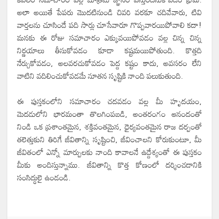
అలా అయితే పేపరు మొదటినుండి చివరి వరకూ చదివేవారు, టివి
వార్తలను చూసిందే పది సార్లు చూసేవారూ గొప్పవారయిపోవాలి కదా!
మనకు ఈ రోజు సమాచారం ఎక్కువయిపోవడం వల్ల చిన్న చిన్న
నిర్ణయాలు తీసుకోవడం కూడా కష్టమయిపోతుంది. కొత్తది
నేర్చుకోవడం, అలవరచుకోవడం పెద్ద కష్టం కాదు, అవసరం లేని
వాటిని వదిలించుకోవడమే నూతన సృష్టికి నాంది పలుకుతుంది.
ఈ పుస్తకంలోని సమాచారం చదవడం వల్ల మీ హృదయం,
మెదడులోని భారమంతా తొలగింపబడి, అంతరంగం ఆనందంతో
నిండి ఒక ప్రశాంతమైన, శక్తివంతమైన, ధైర్యవంతమైన రాజ దర్పంతో
తలెత్తుకుని తిరిగే జీవితాన్ని సృష్టించి, జీవించాలని కోరుకుంటూ, మీ
జీవితంలో ఎన్నో మార్పులకు నాంది కావాలనే ఉద్దేశ్యంతో ఈ పుస్తకం
మీకు అందిస్తున్నాము. జీవితాన్ని కొత్త కోణంలో దర్శించడానికి
సంసిద్ధులై ఉండండి.