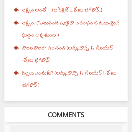
లక్ష్యం అంటే !....(ది సీక్రెట్ ....వేణు భగవాన్..)
లక్ష్యం...("ఎటువంటి పనికైనా ఆరంభం ఓ ముఖ్యమైన
ఘట్టం అవుతుంది")
వారిని వారిలా ఉంచండి (అమ్మ..నాన్న..ఓ జీనియస్!
-వేణు భగవాన్)
పిల్లలు ఎందుకు? (అమ్మ..నాన్నా..ఓ జీనియస్ ! -వేణు
భగవాన్ )
COMMENTS