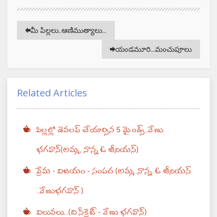
మీ పిల్లలు..ఆణిముత్యాలు...
యండమూరి...మంచుపూలు
Related Articles
పిల్లల్లో డెవలప్ చేయాల్సిన 5 మైండ్స్..వేణు
భగవాన్(అమ్మ, నాన్న ఓ జీనియస్)
ప్రేమ - విజయం - సంపద (అమ్మ..నాన్న..ఓ జీనియస్
..వేణుభగవాన్ )
విలువలు...(ది సీక్రెట్ - వేణు భగవాన్)