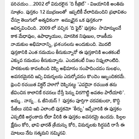
పరిచయం...2002 లో విడుదలైన 'ది సీక్రెట్' - విజయానికి అంతిమ
సూత్రం. పుస్తకం 12 ముద్రణలతో ఇప్పటికీ వేలాదిమందిని ప్రభావితం
చేస్తూ తెలుగులో అత్యధికంగా అమ్ముడైన ఒక పుస్తకంగా
ఆవిర్భవించింది. 2009 లో వచ్చిన 'ది ఫైర్' పుస్తకం సామాన్యులనే
కాక మేధావుల, ఉపాధ్యాయుల, మానసిక నిపుణుల, రాజకీయ
నాయకుల అభిమానాన్ని, ప్రశంసలను అందుకుంది. మొదటి
పుస్తకానికి ఎంత సమయం తీసుకున్నానో ఈ పుస్తకానికి అంతకంటే
ఎక్కువ సమయం తీసుకున్నాను. ఎందుకంటే నిజం నిప్పులాంటిది.
పాఠకులకు కావలసింది చెప్పి అభిమానం సంపాదించడం సులభం,
అవసరమైనది ఇచ్చి విమర్శలను ఎదుర్కోవడం కొంచెం ఇబ్బందికరమే.
ఫ్రెంచి రచయిత విక్టర్ హూగో చెప్పినట్టు 'ఎవరైనా రచయిత తను
జీవించిన కాలానికే రచనలు చేస్తే పెన్ను విరగొట్టి అవతల పారేయాలి'.
అమ్మ.. నాన్న.. ఓ జీనియస్ ! పుస్తకం పూర్తిగా చదవకుండా, కొద్ది
పేజీలు చదివి ఇది ఎలాంటి పుస్తకమో 'తీర్పు' ఇచ్చేవారికి ఈ పుస్తకం
ఎప్పటికి అర్దంకాదు లేదా వీరికి ఈ పుస్తకం అవసరమై ఉండదు. పిల్లల
క్షేమం కోరి, భావి భారత్ శ్రేయస్సు కోరి, విమర్శలకు సిద్దపడి రాసే ఈ
మాటలు నేను సత్యమని నమ్మినవి
.