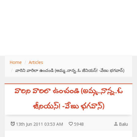
Home
Articles
వారిని వారిలా ఉంచండి (అమ్మ..నాన్న..ఓ జీనియస్! -వేణు భగవాన్)
వారిని వారిలా ఉంచండి (అమ్మ..నాన్న..ఓ
జీనియస్! -వేణు భగవాన్)
13
th
Jun 2011 03:53 AM
5948
Balu