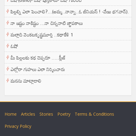
పిల్లల్ని ఎలా పెంచాలి?...(అమ్మ..నాన్నా..ఓ జీనియస్ ! -వేణు భగవాన్).
నా ఇష్టం నాకిష్టం ...నా చిన్ననాటి జ్ఞాపకాలు
మల్లాది వెంకటకృష్ణమూర్తి ..కథాకేళి 1
ఓషో
మీ పిల్లలకు కథ చెప్పరూ .....ప్లీజ్
ఎల్లోరా గుహలు ఎలా నిర్మించారు
మనసు మాట్లాడాలి
Home
Articles
Stories
Poetry
Terms & Conditions
Privacy Policy