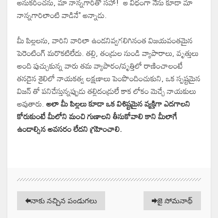
అనుకరించను, మా నాన్నగారితో సహా! ఆ విధంగా నేను కూడా మా
నాన్నగారిలాంటి వాడినే" అన్నాడు.
మీ పిల్లలను, వారిని వారిలా ఉండనివ్వగలిగినంత విజయవంతమైన
పెరెంటింగ్ మరొకటిలేదు. తల్లి, తండ్రుల నుండి వ్యాపారాలు, వృత్తులు
అంది పుచ్చుకున్న వారు తమ వ్యాపారం/వృత్తిలో రాణించాలంటే
తనదైన శైలిలో నాయకత్వ లక్షణాలు పెంపొందించుకుని, ఒక స్పష్టమైన
విజన్ తో పనిచేస్తున్నప్పుడు తల్లిదండ్రులే కాక లోకం మెచ్చే నాయకులు
అవుతారు.
అలా మీ పిల్లలు కూడా ఒక విశిష్టమైన వ్యక్తిగా ఎదగాలని
కోరుకుంటే మీలోని మంచి గుణాలని తీసుకోవాలి కాని మీలాగే
ఉండాల్సిన అవసరం లేదని గ్రహించాలి.
నాకు నచ్చిన పండుగలు
జై సోమనాథ్