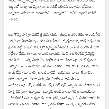
ఎవరు నన్ను నన్నులా, ఒక మనిషిలా చూడటంలేదు. అందరూ తమ
అద్దంలో నన్ను చూస్తున్నారు. అందుకే ఇక్కడికి వచ్చాను. కనీసం
ఇక్కడైనా నేను నాలా ఉందామని...అన్నాడు". - ఖలిల్ జిబ్రాన్ రాసిన
ఒక కథ
.
ఒక గొప్ప పారిశ్రామికవేత్త కుమారుడు. తండ్రి తదనంతరం ఆ కంపెనీకి
చైర్మన్ గా నియమితుడై, కొత్త పాలసీలతో, దృక్పథంతో, కొత్త ఉత్పత్తులు
ప్రవేశ పెట్టి కంపెనీ ని విప్లవాత్మకమైన రీతిలో పలు కొత్త రంగాలకి దిశా
నిర్దేశం చేయసాగాడు. ఈయన దూకుడు చూసిన ఆ కంపెనీ డైరెక్టర్స్
అతనితో....'సర్, మీరు మీ తండ్రిలా కాదు, మీరు పూర్తిగా భిన్నంగా
ఉన్నారు' అంటూ పొగడ్తలతో ముంచెత్తారు. దానికా యువకుడు 'కాదు
కాదు నేనూ మా నాన్న లాంటి వాడినే, ఆయనకూ నాకూ తేడా ఏం
లేదు' అన్నాడు. 'కాదు సార్, మీ పాలసీలు, ఐడియాలు,
ఆలోచనలు,విజన్, మేనేజ్ మెంట్, లీడర్ షిప్ అన్ని మీ తండ్రిగారి కంటే
పూర్తి భిన్నంగా ఉన్నాయి' అన్నారు అందరూ. దానికి ఆ యువకుడు
'చూడండి! మా నాన్నగారు చాలా ప్రత్యేకమైన వ్యక్తి. ఏ విషయాలలోనూ
ఎవరినీ అనుకరించేవారు కాదు, నేను కూడా అంతే, ఎప్పుడూ ఎవరినీ