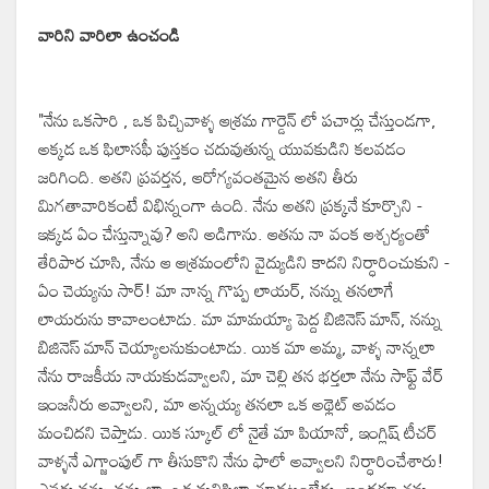
వారిని వారిలా ఉంచండి
"నేను ఒకసారి , ఒక పిచ్చివాళ్ళ ఆశ్రమ గార్డెన్ లో పచార్లు చేస్తుండగా,
అక్కడ ఒక ఫిలాసఫీ పుస్తకం చదువుతున్న యువకుడిని కలవడం
జరిగింది. అతని ప్రవర్తన, ఆరోగ్యవంతమైన అతని తీరు
మిగతావారికంటే విభిన్నంగా ఉంది. నేను అతని ప్రక్కనే కూర్చొని -
ఇక్కడ ఏం చేస్తున్నావు? అని అడిగాను. ఆతను నా వంక ఆశ్చర్యంతో
తేరిపార చూసి, నేను ఆ ఆశ్రమంలోని వైద్యుడిని కాదని నిర్ధారించుకుని -
ఏం చెయ్యను సార్! మా నాన్న గొప్ప లాయర్, నన్ను తనలాగే
లాయరును కావాలంటాడు. మా మామయ్యా పెద్ద బిజినెస్ మాన్, నన్ను
బిజినెస్ మాన్ చెయ్యాలనుకుంటాడు. యిక మా అమ్మ, వాళ్ళ నాన్నలా
నేను రాజకీయ నాయకుడవ్వాలని, మా చెల్లి తన భర్తలా నేను సాఫ్ట్ వేర్
ఇంజనీరు అవ్వాలని, మా అన్నయ్య తనలా ఒక అథ్లెట్ అవడం
మంచిదని చెప్తాడు. యిక స్కూల్ లో నైతే మా పియానో, ఇంగ్లిష్ టీచర్
వాళ్ళనే ఎగ్జాంపుల్ గా తీసుకొని నేను ఫాలో అవ్వాలని నిర్ధారించేశారు!