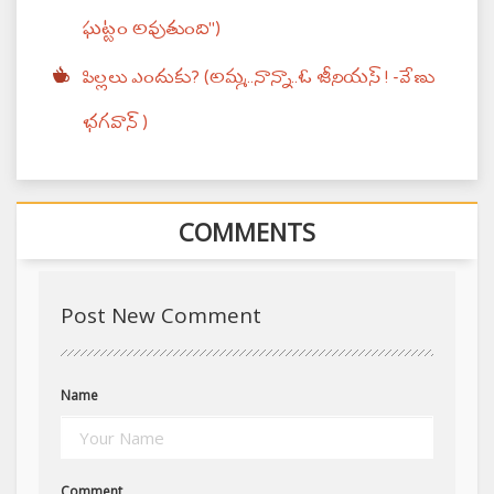
ఘట్టం అవుతుంది")
పిల్లలు ఎందుకు? (అమ్మ..నాన్నా..ఓ జీనియస్ ! -వేణు
భగవాన్ )
COMMENTS
Post New Comment
Name
Comment