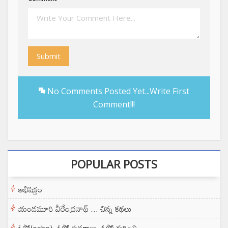
Submit
No Comments Posted Yet...Write First
Comment!!!
POPULAR POSTS
అభిషిక్తం
యండమూరి వీరేంద్రనాథ్ ... చిన్న కథలు
ఓషో(osho)- ఓషో పుస్తకాలు- ఓషో గురించి