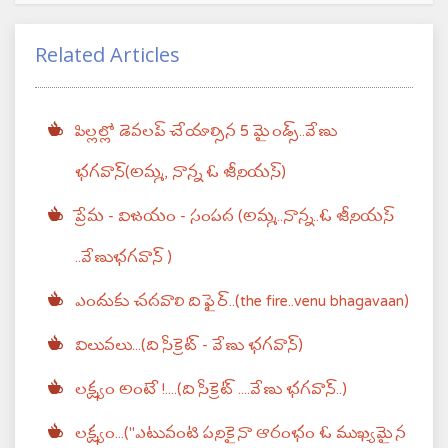
Related Articles
పిల్లల్లో డెవలప్ చేయాల్సిన 5 మైండ్స్..వేణు
భగవాన్(అమ్మ, నాన్న ఓ జీనియస్)
ప్రేమ - విజయం - సంపద (అమ్మ..నాన్న..ఓ జీనియస్
..వేణుభగవాన్ )
ఎందుకు చదవాలి ది ఫైర్..(the fire..venu bhagavaan)
విలువలు...(ది సీక్రెట్ - వేణు భగవాన్)
లక్ష్యం అంటే !....(ది సీక్రెట్ ....వేణు భగవాన్..)
లక్ష్యం...("ఎటువంటి పనికైనా ఆరంభం ఓ ముఖ్యమైన