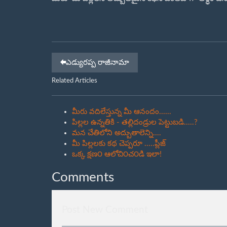
ఎడ్యురప్ప రాజీనామా
Related Articles
మీరు వదిలేస్తున్న మీ ఆనందం......
పిల్లల ఉన్నతికి - తల్లిదండ్రుల పెట్టుబడి.....?
మన చేతిలోని అద్బుతాలెన్ని....
మీ పిల్లలకు కథ చెప్పరూ .....ప్లీజ్
ఒక్క క్షణ౦ ఆలోచి౦చ౦డి ఇలా!
Comments
Post New Comment