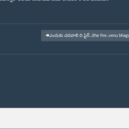
ఎందుకు చదవాలి ది ఫైర్..(the fire..venu bhag