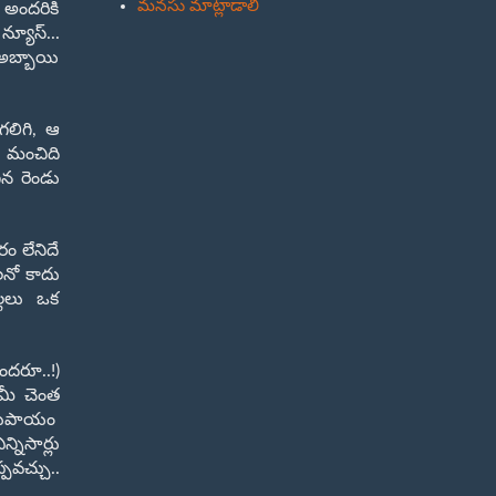
మనసు మాట్లాడాలి
 అందరికి
న్యూస్...
 అబ్బాయి
గలిగి, ఆ
ి మంచిది
ిన రెండు
ం లేనిదే
లనో కాదు
ల్లలు ఒక
ందరూ..!)
 మీ చెంత
సదుపాయం
నిసార్లు
్పవచ్చు..