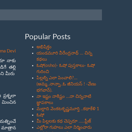
Popular Posts
అభిషిక్తం
ama Devi
యండమూరి వీరేంద్రనాథ్ ... చిన్న
కథలు
దరూ నాకు
ఓషో(osho)- ఓషో పుస్తకాలు- ఓషో
గే తల్లి
గురించి
 అని మీరు
పిల్లల్ని ఎలా పెంచాలి?...
(అమ్మ..నాన్నా..ఓ జీనియస్ ! -వేణు
భగవాన్).
ప్రశ్నలా
నా ఇష్టం నాకిష్టం ...నా చిన్ననాటి
ు మించిన
జ్ఞాపకాలు
మల్లాది వెంకటకృష్ణమూర్తి ..కథాకేళి 1
ఓషో
యత్నించే
మీ పిల్లలకు కథ చెప్పరూ .....ప్లీజ్
ఎల్లోరా గుహలు ఎలా నిర్మించారు
 మాత్రాన