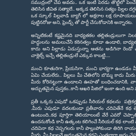
సముద్రంలో చేప అవదు.. ఒక ఇంటి పెరడు తొట్టిలో పెంచే
తెలిసిన జీవిత సత్యాలే.. అక్కడ తెలిసిన సత్యం పిల్లల దగ్
ఒక స్కూల్ పిల్లవాడి బ్యాగ్ లో అక్షరాల లక్ష రూపాయల
పుట్టినరోజు అని, ఫ్రెండ్స్ తో పార్టీ చేసుకోడానికి అన్నారట.
అన్నిటికంటే కష్టమైనది బాధ్యతకల తల్లితండ్రులుగా నిల
హద్దులను అమలుచేసే కఠినత్వం కూడా ఉండాలి, బాధ్యతతో
కాదు అని పిల్లాడు ఏడుస్తున్నా ఆతను అడిగినా రెండో చ
చాక్లెట్స్ ఇచ్చే తల్లితండ్రులే ఎక్కువ కాబట్టి....
మంచి కూతురిగా, ప్రేయసిగా, మంచి భార్యగా ఉండడం మీ 
ఏమి చేయలేరు.. పిల్లలు మీ చేతిలోని బొమ్మ కాదు మీర
మీరు కోరినట్టుగా ఉండాలని ఊహతో బంధించడానికి, వా
అద్బుతమైన పుస్తకం..కానీ ఆఖరి పేజిలో ఇంకా ఉంది అని 
ప్రతీ ఒక్కరు ఎపుడో ఒకప్పుడు సీరియల్ కథలను పత్రిక
.మీరు ఎపుడూ వదలకుండా ప్రతీవారం చదివితేనే కథ తెల
ఉంటుంది..కథ పూర్తిగా తెలియాలంటే వేరే ఎవరో చె
ఉందనుకోండి కానీ ఉత్కంట కలిగించే సీరియల్ కథ లాంటి వ
చదివినా కథ చెప్పగలరు కానీ పొల్లుపోకుండా తిరిగి రాయలేరు.
మీరు మీ పిల్లలనే అద్బుతమైన కథని ఎంతబాగా అర్ధం చే