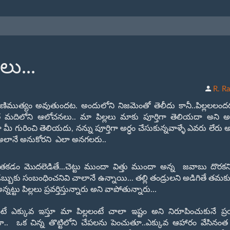
లు...
R. R
ణిముత్యం అవుతుందట. అందులోని నిజమెంతో తెలీదు కానీ..పిల్లలలం
 మదిలోని ఆలోచనలు.. మా పిల్లలు మాకు పూర్తిగా తెలియదా అని అడి
ిగా మీ గురించి తెలియదు, నన్ను పూర్తిగా అర్ధం చేసుకున్నవాళ్ళే ఎవరు లేరు
..అలానే అనుకోరని ఎలా అనగలరు..
తకడం మొదలెడితే...చెట్టు ముందా విత్తు ముందా అన్న జవాబు దొరకని 
డబ్బుకు సంబంధించనివి చాలానే ఉన్నాయి... తల్లి తండ్రులని అడిగితే తమక
ు పిల్లలు ప్రవర్తిస్తున్నారు అని వాపోతున్నారు...
టే ఎక్కువ ఇస్తూ మా పిల్లలంటే చాలా ఇష్టం అని నిరూపించుకునే ప్ర
దా.. ఒక చిన్న
తొ
ట్టిలోని చేపలను పెంచుతూ..ఎక్కువ ఆహారం వేసినంత