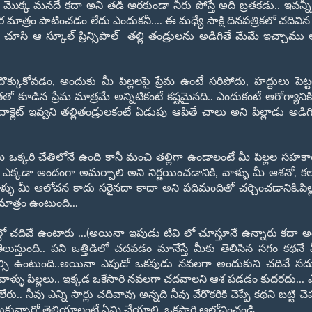
 మొక్క మనదే కదా అని తడి ఆరకుండా నీరు పోస్తే అది బ్రతకడు.. ఇవన్నీ
గర మాత్రం పాటించడం లేదు ఎందుకనీ.... ఈ మధ్యే సాక్షి దినపత్రికలో చదివిన 
ు చూసి ఆ స్కూల్ ప్రిన్సిపాల్ తల్లి తండ్రులను అడిగితే మేమే ఇచ్చాము
దొక్కుకోవడం, అందుకు మీ పిల్లలపై ప్రేమ ఉంటే సరిపోదు, హద్దులు పెట్ట
 కూడిన ప్రేమ మాత్రమే అన్నిటికంటే కష్టమైనది.. ఎందుకంటే ఆరోగ్యానిక
ాక్లెట్ ఇవ్వని తల్లితండ్రులకంటే ఏడుపు ఆపితే చాలు అని పిల్లాడు అడిగ
ఒక్కరి చేతిలోనే ఉంది కానీ మంచి తల్లిగా ఉండాలంటే మీ పిల్లల సహకార
ు ఎక్కడా అందంగా అమర్చాలి అని నిర్ణయించడానికి, వాళ్ళు మీ ఆశనో, క
ళ్ళు మీ ఆలోచన కాదు సరైనదా కాదా అని పదిమందితో చర్చించడానికి.పి
మాత్రం ఉంటుంది...
ల్లో చదివే ఉంటారు ...(అయినా ఇపుడు టివి లో చూస్తూనే ఉన్నారు కదా అ
ుస్తుంది.. పని ఒత్తిడిలో చదవడం మానేస్తే మీకు తెలిసిన సగం కథనే
ప్పాల్సి ఉంటుంది..అయినా ఎపుడో ఒకపుడు నవలగా అందుకుని చదివే 
ాళ్ళు పిల్లలు.. ఇక్కడ ఒకేసారి నవలగా చదవాలని ఆశ పడడం కుదరదు... ఎన్
. నీవు ఎన్ని సార్లు చదివావు అన్నది నీవు వేరొకరికి చెప్పే కథని బట్టి చెప
సుకున్నారో తెలియాలంటే ఏమి చేయాలి..ఒకసారి ఆలోచించండి...