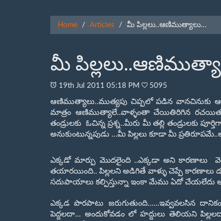
Home
Articles
మీ పిల్లలు..ఆణిముత్యాలు...
మీ పిల్లలు..ఆణిముత్యా
19
th
Jul 2011 05:18 PM
5095
ఆణిముత్యాలు..ముత్యపు చిప్పలో పడిన వానచినుకు ఆ
మాత్రం ఆణిముత్యాలే..వాళ్ళంతా చేయితిరిగిన రచయిత
తండ్రులకు ఓచిన్న ప్రశ్న..మీరు మీ తల్లి తండ్రులకు పూర్త
అనుకుంటున్నపుడు ...మీ పిల్లలు కూడా మీ ప్రతిరూపమే
ఎక్కడో మార్పు మొదలైంది ..ఎక్కడా అని కారణాలు వె
తయారయింది.. పిల్లలని అడిగితే వాళ్ళు చెప్పే కారణాలు 
సదుపాయాలు కల్పిస్తున్నా ఇంకా మేము ఏదో చేయలేదు అన్నట్ట
ఎక్కడ పొరపాటు జరుగుతుంది......ఇవ్వవలసిన దానికం
పెద్దలదా... అందుకోవడం లో హద్దులు తెలియని పిల్లల