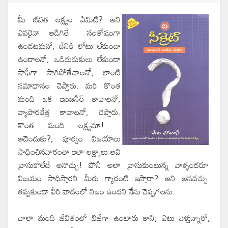
మీ జీవిత లక్ష్యం ఏమిటి? అని
ఎవరైనా అడిగితే సంతోషంగా
ఉండటమనో, దేనికి లోటు లేకుండా
ఉండాలనో, ఒడిదుడుకులు లేకుండా
సాఫీగా సాగిపోతేచాలనో, లాంటి
సమాధానం చెప్తారు. మరి కొంత
మంది ఒక ఇంజనీర్ కావాలనో,
వ్యాపారవేత్త కావాలనో, చెప్తారు.
కొంత మంది లక్ష్యమా! -
అదెందుకు?, పూర్వం విజయాలు
సాధించినవారంతా ఇలా లక్ష్యాలు అవి
వ్రాసుకోలేదే అనొచ్చు! పోనీ అలా వ్రాసుకుంటున్న వాళ్ళందరూ
విజయం సాధిస్తారని మీరు గ్యారంటి ఇస్తారా? అని అనవచ్చు.
తప్పకుండా వీరి వాదంలో నిజం ఉందని నేను చెప్పగలను.
చాలా మంది జీవితంలో బిజీగా ఉంటారు కాని, ఎటు వెళ్తున్నారో,