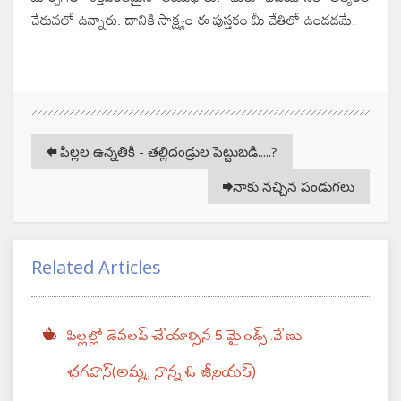
చేరువలో ఉన్నారు. దానికి సాక్ష్యం ఈ పుస్తకం మీ చేతిలో ఉండడమే.
పిల్లల ఉన్నతికి - తల్లిదండ్రుల పెట్టుబడి.....?
నాకు నచ్చిన పండుగలు
Related Articles
పిల్లల్లో డెవలప్ చేయాల్సిన 5 మైండ్స్..వేణు
భగవాన్(అమ్మ, నాన్న ఓ జీనియస్)