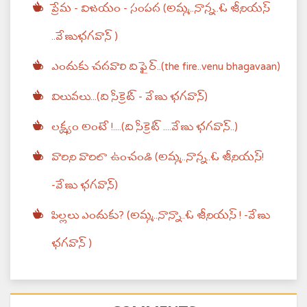
ప్రేమ - విజయం - సంపద (అమ్మ..నాన్న..ఓ జీనియస్
..వేణుభగవాన్ )
ఎందుకు చదవాలి ది ఫైర్..(the fire..venu bhagavaan)
విలువలు...(ది సీక్రెట్ - వేణు భగవాన్)
లక్ష్యం అంటే !....(ది సీక్రెట్ ....వేణు భగవాన్..)
వారిని వారిలా ఉంచండి (అమ్మ..నాన్న..ఓ జీనియస్!
-వేణు భగవాన్)
పిల్లలు ఎందుకు? (అమ్మ..నాన్నా..ఓ జీనియస్ ! -వేణు
భగవాన్ )