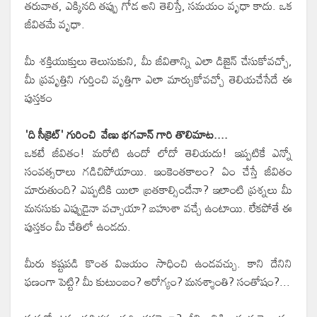
తరువాత, ఎక్కినది తప్పు గోడ అని తెలిస్తే, సమయం వృధా కాదు. ఒక
జీవితమే వృధా.
మీ శక్తియుక్తులు తెలుసుకుని, మీ జీవితాన్ని ఎలా డిజైన్ చేసుకోవచ్చో,
మీ ప్రవృత్తిని గుర్తించి వృత్తిగా ఎలా మార్చుకోవచ్చో తెలియచేసేదే ఈ
పుస్తకం
'ది సీక్రెట్' గురించి వేణు భగవాన్ గారి తొలిమాట....
ఒకటే జీవితం! మరోటి ఉందో లోదో తెలియదు! ఇప్పటికే ఎన్నో
సంవత్సరాలు గడిచిపోయాయి. ఇంకెంతకాలం? ఏం చేస్తే జీవితం
మారుతుంది? ఎప్పటికి యిలా బ్రతకాల్సిందేనా? ఇలాంటి ప్రశ్నలు మీ
మనసుకు ఎప్పుడైనా వచ్చాయా? బహుశా వచ్చే ఉంటాయి. లేకపోతే ఈ
పుస్తకం మీ చేతిలో ఉండదు.
మీరు కష్టపడి కొంత విజయం సాధించి ఉండవచ్చు. కాని దేనిని
ఫణంగా పెట్టి? మీ కుటుంబం? ఆరోగ్యం? మనశ్శాంతి? సంతోషం?...