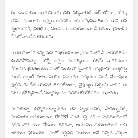
ఈ ఉదాహరణ ఇంచుమించు ప్రతి పర్సనాలిటి బుక్ లోనూ, కోర్సు
లోనూ చెబుతారు. లక్ష్యం అవసరం అని బోధపడుతుంది. కాని తన
స్వభావానికి, ప్రతిభకు, విలువలకు అనుగుణంగా ఏ రకంగా ప్రణాళిక
వేసుకోవాలనేది తెలియదు.
భారత దేశానికి ఉన్న ఘన చరిత్ర బహుశా ప్రపంచంలో ఏ నాగరికతకూ
ఉండకపోవచ్చు. ఎన్నో లక్షల సంవత్సరాల క్రితమే నాగరికంగా
జీవించిన భరతఖండం ఎంతో మంది గొప్పవారికి జన్మభూమి. ఆర్యభట్ట
నుండి అబ్దుల్ కలాం వరకూ ప్రపంచం విస్మయం చెందే మేధావులు
పుట్టిన ఈ దేశ యువత తెలివితేటలూ, నైపుణ్యం గుర్తించి వారిని ఈ
దిశగా ప్రోత్సహించే విద్యావిధానం మనకు లేకపోవడం బాధాకరం.
ఎంచుకున్న ఉద్యోగం/వ్యాపారం తన స్వభావానికి, సామర్ధ్యానికి,
విలువలకు అనుగుణంగా లేకపోతే ఎంత కష్ట పడినా సుడిగుండంలో
పడిన నౌక లాగా వేగంగా తిరిగినా, ఆయాసం మిగులుతుంది కాని
ఆశయం ఫలించదు. ఎంతో కష్టపడి విజయం అనే నిచ్చెన ఎక్కినా