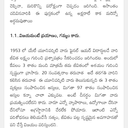
చెప్పినా, మరికొన్ని పరోక్షంగా చెప్పడం జరిగింది. ఆసాంతం
చదివినవారికి ఈ పుస్తకంలో ఉన్న అక్షరాలే కాక మరెన్నో
అర్దమవుతాయి
1.1..విజయమంటే ప్రయాణం, గమ్యం కాదు.
1953 లో యేలే యూనివర్శిటి వారు ఫైనల్ ఇయర్ విదార్దులచే వారి
జీవిత లక్ష్యం గురించి ప్రశ్నాపత్రం సేకరించడం జరిగిందట. అందులో
కేవలం 3 శాతం మంది మాత్రమే తమ జీవితంలో ఆశయం గురించి
స్పష్టంగా వ్రాసారు. 20 సంవత్సరాల తరువాత అదే తరగతి వారిని
కలిసిన తరువాత ఈ యూనివర్శిటి వారు తెలుసుకున్నది ఈ 3 శాతం
వ్యక్తులు సంపాదించిన ఆస్తులు, మిగతా 97 శాతం సంపాదించిన
ఆస్తుల కన్నా చాలా ఎక్కువట. అంటే దీనర్ధం మిగతా వారు
ప్రయత్నించలేదని కాదు. వారూ ఎన్నో వ్యాపారాలు, ఉద్యోగాలూ చేసినా
దేనిలోనూ అగ్రస్థానానికి చేరలేక పోయారు. ఇలాంటి ఎన్నో
పరిశోధనలు తెలియచేసే సత్యం, జీవితం పట్ల స్పష్టమైన అవగాహనతో
పని చేస్తే విజయం వరిస్తుందని.