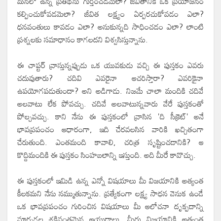
మనలో ఉన్న ప్రతిభను గుర్తించడమెలా? జీవితానికి ఒక ప్రయోజనం
కల్పించుకోవడమెలా? జీవిత లక్ష్యం ఏర్పరచుకోవడం ఎలా?
ధనవంతులు కావడం ఎలా? అనుకున్నది సాధించడం ఎలా? లాంటి
ప్రశ్నలకు సమాధానం కాగలదని విశ్వసిస్తున్నాను.
ఈ చాప్టర్ వ్రాస్తున్నప్పుడు ఒక యువకుడు వచ్చి ఈ పుస్తకం ఎవరు
చదువుతారు? చదివి ఎవరైనా ఆచరిస్తారా? ఎవరికైనా
ఉపయోగపడుతుందా? అని అడిగాడు. నిజమే చాలా మందికి చదివే
అలవాటు లేక పోవచ్చు. చదివే అలవాటున్నవారు వేరే పుస్తకంతో
పోల్చవచ్చు. కాని నేను ఈ పుస్తకంలో వ్రాసిన 'ది సీక్రెట్' అనే
భావప్రపంచం ఆధారంగా, ఇది చేరవలసిన వారికి ఖచ్చితంగా
చేరుతుంది. ఎంతమంది కావాలి, చరిత్ర సృష్టించడానికి? ఆ
కొద్దిమందికి ఈ పుస్తకం సింహబలాన్ని ఇస్తుంది. అది మీరే కావొచ్చు.
ఈ పుస్తకంలో ఇమిడి ఉన్న ఎన్నో విషయాలు మీ విజయానికి అత్యంత
కీలకమని నేను నమ్ముతున్నాను. ప్రత్యేకంగా లక్ష్య సాధన వెనుక ఉండే
ఒక భావప్రపంచం గురించిన విషయాలు మీ ఆలోచనా దృక్పదాన్ని
మార్చగల శక్తివంతమైన ఆయుధాలు. మీరు విజయానికి అత్యంత