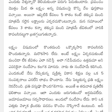
ఎందుకు వెళ్తున్నారో తెలియకుండా పరుగు పెడుతుంటారు. ప్రపంచం
మొత్తం మీద ఈ లక్ష్యం అన్న విషయంపై కొన్ని వేల పుస్తకాలు
వచ్చాయి. అయినా ఇప్పటికి కేవలం 5 శాతం కంటే తక్కువ మంది
మాత్రమే సరైన లక్ష్యాలను ఎర్పరచుకొంటున్నారు. మన సమాజంలో
కేవలం 3 శాతం కన్నా తక్కువ మంది మాత్రమే జీవితంలో వారికి
కావలసినట్టుగా బ్రతగ్గలుగుతున్నారు.
లక్ష్యం విషయంలో కొంతమంది ఒక్కొక్కసారి కావలసినది
పొందుతున్నారు. మరొకసారి లేదు. అంటే లక్ష్యం ఏర్పరచుకుంటే
మంచిదా లేక జీవితం ఎలా నడిస్తే అలా గడిపేయడం ఉత్తమమా అని
ఎవరికైనా సందేహం కలగక మానదు. నాకు ఈ సందేహమే కలిగింది.
ఎందుకంటే నేను నేర్చుకున్న వ్యక్తిత్వ వికాస శిక్షణ వల్ల ఒక 5
సంవత్సరాలు ఎనలేని లాభం పొందాను. నేను పెట్టుకున్న ప్రతి లక్ష్యం
నెరవేరింది. ప్రతి వస్తువూ పొందగలిగాను. అయితే ఆ తరువాత వ్యతిరేక
ఫలితాలు వచ్చాయి. ఇలా ఎందుకు జరుగుతుందో అర్ధమవలేదు.
జయాపజయాలు సర్వసాధారణం. అందులో సందేహం లేదు. కాని ఒక
ఎత్తుకు వెళ్ళాక క్రిందకు పడడం కొంచెం నొప్పిగానే ఉంటుంది. అదీ