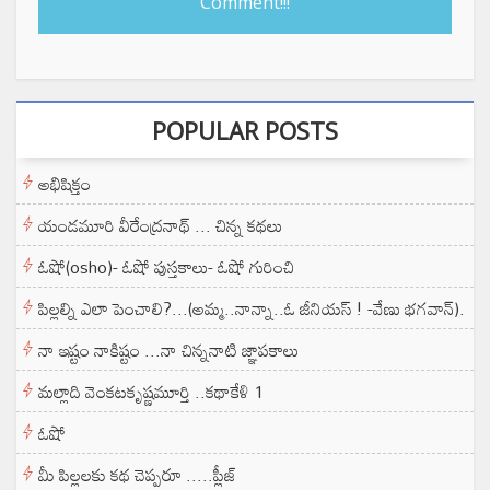
Comment!!!
POPULAR POSTS
అభిషిక్తం
యండమూరి వీరేంద్రనాథ్ ... చిన్న కథలు
ఓషో(osho)- ఓషో పుస్తకాలు- ఓషో గురించి
పిల్లల్ని ఎలా పెంచాలి?...(అమ్మ..నాన్నా..ఓ జీనియస్ ! -వేణు భగవాన్).
నా ఇష్టం నాకిష్టం ...నా చిన్ననాటి జ్ఞాపకాలు
మల్లాది వెంకటకృష్ణమూర్తి ..కథాకేళి 1
ఓషో
మీ పిల్లలకు కథ చెప్పరూ .....ప్లీజ్