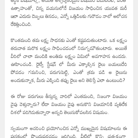
ఆర్ధిక విషయాల్లో, అయితే ఆశ్చర్యకరమైన విషయం ఏమిటంటే, ఎంతో
ఉత్సాహంతో, చిన్న వయసులోనే విజయం సాధించిన యువత మరీ
ఇలా ఎదురు దెబ్బలు తినడం, ఎన్నో ఒత్తిడిలకు గురౌడం నాలో ఆలోచన
రేకెత్తించింది.
కొంతమంది తమ లక్ష్య సాధనకు ఎంతో కష్టపడుతుంటారు. ఒక లక్ష్యం
తరువాత మరొక లక్ష్యం సాధించడంలో నిమగ్నమౌతుంటారు. అయితే
వీరిలో చాలా మందికి అంతిమ లక్ష్యం ఏమిలో అవగాహన ఉండదు.
ఊహించండి. రైల్వే స్టేషన్ లో మీరు ఎక్కాల్సిన రైలు బయలుదేరి
పోవడం గమనించి, పరుగుపెట్టి, ఎంతో శ్రమ పడి ఆ రైలును
అందుకున్నాక, మీరు ఎక్కింది తప్పు రైలు అని తెలిస్తే ఎలా ఉంటుంది?
ఈ రోజు పరుగులు తీస్తున్న వారిలో ఎంతమంది, నిజంగా విజయం
వైపు వెళ్తున్నారు? లేదా విజయం వైపు అనుకొని విజయానికి వ్యతిరేక
దిశలో పరిగెడుతున్నారా అన్నది తెలుసుకోవలసిన విషయం.
స్వయంగా ఆచరించి ప్రయోగించిన ఎన్నో ముఖ్యమైన విషయాలను ఈ
పుస్తకంలో పొందుపరచడం జరిగింది. వీటిలో కొన్ని ప్రత్యక్షంగా