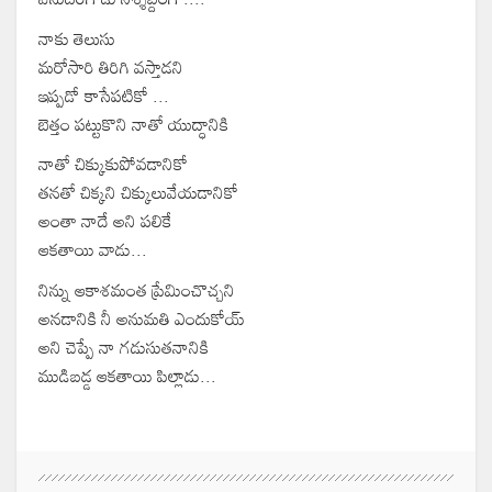
నాకు తెలుసు
మరోసారి తిరిగి వస్తాడని
ఇప్పడో కాసేపటికో ...
బెత్తం పట్టుకొని నాతో యుద్ధానికి
నాతో చిక్కుకుపోవడానికో
తనతో చిక్కని చిక్కులువేయడానికో
అంతా నాదే అని పలికే
ఆకతాయి వాడు...
నిన్ను ఆకాశమంత ప్రేమించొచ్చని
అనడానికి నీ అనుమతి ఎందుకోయ్
అని చెప్పే నా గడుసుతనానికి
ముడిబడ్డ ఆకతాయి పిల్లాడు...