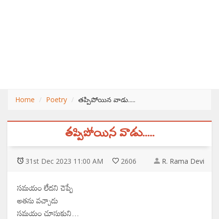
Home
Poetry
తప్పిపోయిన వాడు.....
తప్పిపోయిన వాడు.....
31
st
Dec 2023 11:00 AM
2606
R. Rama Devi
సమయం లేదని చెప్పే
అతను వచ్చాడు
సమయం చూసుకుని...