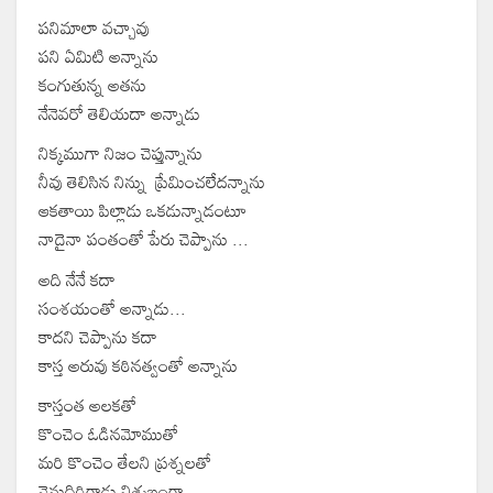
పనిమాలా వచ్చావు
పని ఏమిటి అన్నాను
కంగుతున్న అతను
నేనెవరో తెలియదా అన్నాడు
నిక్కముగా నిజం చెప్తున్నాను
నీవు తెలిసిన నిన్ను ప్రేమించలేదన్నాను
ఆకతాయి పిల్లాడు ఒకడున్నాడంటూ
నాదైనా పంతంతో పేరు చెప్పాను ...
అది నేనే కదా
సంశయంతో అన్నాడు...
కాదని చెప్పాను కదా
కాస్త అరువు కఠినత్వంతో అన్నాను
కాస్తంత అలకతో
కొంచెం ఓడినమోముతో
మరి కొంచెం తేలని ప్రశ్నలతో
వెనుదిరిగాడు నిశ్శబ్దంగా....