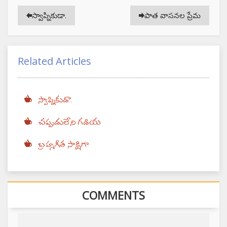
స్వాప్నికుడా.
పాత వాసనల ప్రేమ
Related Articles
స్వాప్నికుడా.
చప్పుడులేని గడియ
బ్రహ్మగీత సాక్షిగా
COMMENTS