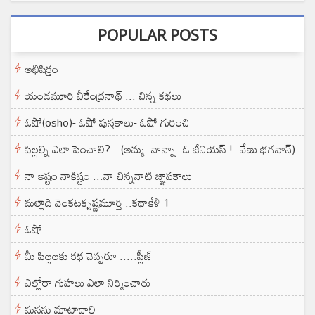
POPULAR POSTS
అభిషిక్తం
యండమూరి వీరేంద్రనాథ్ ... చిన్న కథలు
ఓషో(osho)- ఓషో పుస్తకాలు- ఓషో గురించి
పిల్లల్ని ఎలా పెంచాలి?...(అమ్మ..నాన్నా..ఓ జీనియస్ ! -వేణు భగవాన్).
నా ఇష్టం నాకిష్టం ...నా చిన్ననాటి జ్ఞాపకాలు
మల్లాది వెంకటకృష్ణమూర్తి ..కథాకేళి 1
ఓషో
మీ పిల్లలకు కథ చెప్పరూ .....ప్లీజ్
ఎల్లోరా గుహలు ఎలా నిర్మించారు
మనసు మాట్లాడాలి