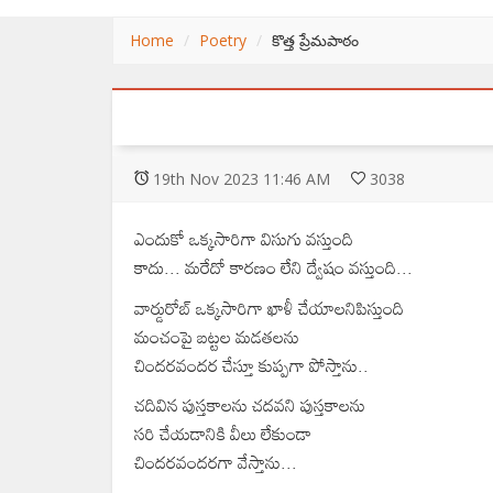
Home
Poetry
కొత్త ప్రేమపాఠం
19
th
Nov 2023 11:46 AM
3038
ఎందుకో ఒక్కసారిగా విసుగు వస్తుంది
కాదు... మరేదో కారణం లేని ద్వేషం వస్తుంది...
వార్డురోబ్ ఒక్కసారిగా ఖాళీ చేయాలనిపిస్తుంది
మంచంపై బట్టల మడతలను
చిందరవందర చేస్తూ కుప్పగా పోస్తాను..
చదివిన పుస్తకాలను చదవని పుస్తకాలను
సరి చేయడానికి వీలు లేకుండా
చిందరవందరగా వేస్తాను...