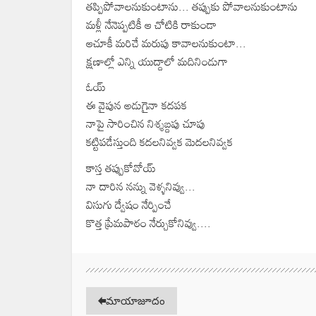
తప్పిపోవాలనుకుంటాను... తప్పుకు పోవాలనుకుంటాను
మళ్లీ నేనెప్పటికీ ఆ చోటికి రాకుండా
ఆచూకీ మరిచే మరుపు కావాలనుకుంటా...
క్షణాల్లో ఎన్ని యుద్దాలో మదినిండుగా
ఓయ్
ఈ వైపున అడుగైనా కదపక
నాపై సారించిన నిశ్శబ్దపు చూపు
కట్టిపడేస్తుంది కదలనివ్వక మెదలనివ్వక
కాస్త తప్పుకోవోయ్
నా దారిన నన్ను వెళ్ళనివ్వు...
విసుగు ద్వేషం నేర్పించే
కొత్త ప్రేమపాఠం నేర్చుకోనివ్వు....
మాయాజూదం