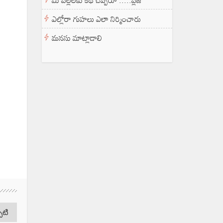
మీ పిల్లలకు కథ చెప్పరూ .....ప్లీజ్
ఎల్లోరా గుహలు ఎలా నిర్మించారు
మనసు మాట్లాడాలి
పటి