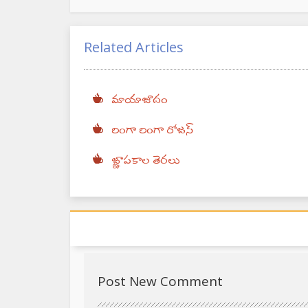
Related Articles
మాయాజూదం
రింగా రింగా రోజస్
జ్ఞాపకాల తెరలు
Post New Comment