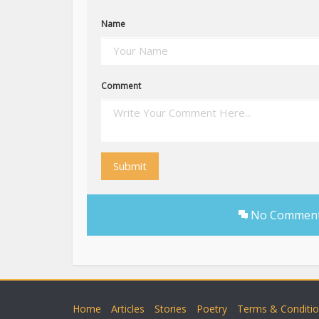
Name
Comment
Submit
No Comments 
Home
Articles
Stories
Poetry
Terms & Conditi