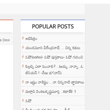
POPULAR POSTS
అభిషిక్తం
a Devi
యండమూరి వీరేంద్రనాథ్ ... చిన్న కథలు
ఓషో(osho)- ఓషో పుస్తకాలు- ఓషో గురించి
పిల్లల్ని ఎలా పెంచాలి?...(అమ్మ..నాన్నా..ఓ
జీనియస్ ! -వేణు భగవాన్).
నా ఇష్టం నాకిష్టం ...నా చిన్ననాటి జ్ఞాపకాలు
మల్లాది వెంకటకృష్ణమూర్తి ..కథాకేళి 1
ఓషో