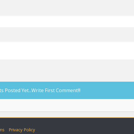
Posted Yet...Write First Comment!!!
ons
Privacy Policy