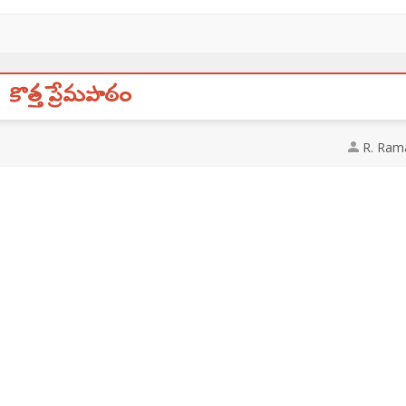
కొత్త ప్రేమపాఠం
R. Ram