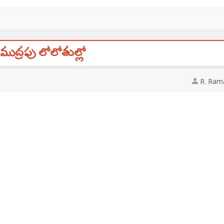
ముద్రపు లోలోతుల్లో
R. Ram