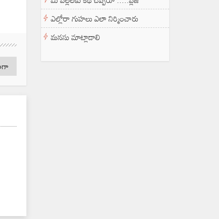
మీ పిల్లలకు కథ చెప్పరూ .....ప్లీజ్
ఎల్లోరా గుహలు ఎలా నిర్మించారు
మనసు మాట్లాడాలి
దంగా