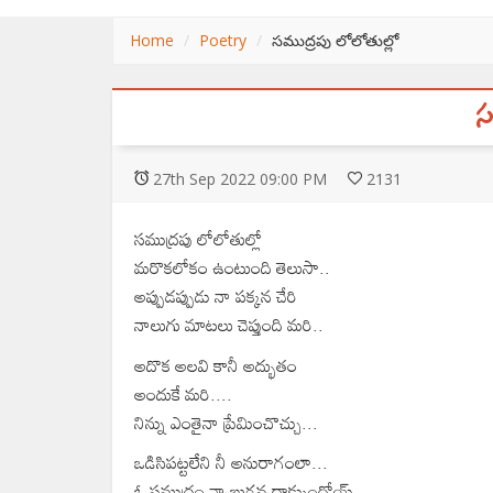
Home
Poetry
సముద్రపు లోలోతుల్లో
స
27
th
Sep 2022 09:00 PM
2131
సముద్రపు లోలోతుల్లో
మరొకలోకం ఉంటుంది తెలుసా..
అప్పుడప్పుడు నా పక్కన చేరి
నాలుగు మాటలు చెప్తుంది మరి..
అదొక అలవి కానీ అద్భుతం
అందుకే మరి....
నిన్ను ఎంతైనా ప్రేమించొచ్చు...
ఒడిసిపట్టలేని నీ అనురాగంలా...
ఓ సముద్రం నా బుగ్గన దాక్కుందోయ్