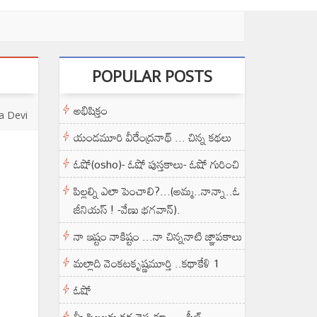
POPULAR POSTS
అభిషిక్తం
a Devi
యండమూరి వీరేంద్రనాథ్ ... చిన్న కథలు
ఓషో(osho)- ఓషో పుస్తకాలు- ఓషో గురించి
పిల్లల్ని ఎలా పెంచాలి?...(అమ్మ..నాన్నా..ఓ
జీనియస్ ! -వేణు భగవాన్).
నా ఇష్టం నాకిష్టం ...నా చిన్ననాటి జ్ఞాపకాలు
మల్లాది వెంకటకృష్ణమూర్తి ..కథాకేళి 1
ఓషో