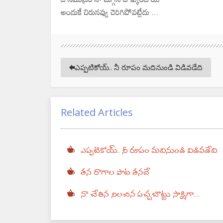
అందుకే చిరునవ్వు చెరిగిపోవట్లేదు ...
ఎప్పటికోయ్.. నీ రూపం మదినుండి విడివడేది
Related Articles
ఎప్పటికోయ్.. నీ రూపం మదినుండి విడివడేది
తన రాగాల పాట తనదే
నా చేతిన నిలచిన పచ్చబొట్టు సాక్షిగా....