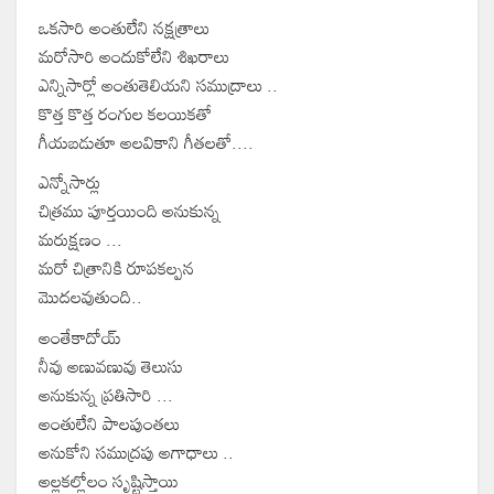
ఒకసారి అంతులేని నక్షత్రాలు
మరోసారి అందుకోలేని శిఖరాలు
ఎన్నిసార్లో అంతుతెలియని సముద్రాలు ..
కొత్త కొత్త రంగుల కలయికతో
గీయబడుతూ అలవికాని గీతలతో....
ఎన్నోసార్లు
చిత్రము పూర్తయింది అనుకున్న
మరుక్షణం ...
మరో చిత్రానికి రూపకల్పన
మొదలవుతుంది..
అంతేకాదోయ్
నీవు అణువణువు తెలుసు
అనుకున్న ప్రతిసారి ...
అంతులేని పాలపుంతలు
అనుకోని సముద్రపు అగాధాలు ..
అల్లకల్లోలం సృష్టిస్తాయి