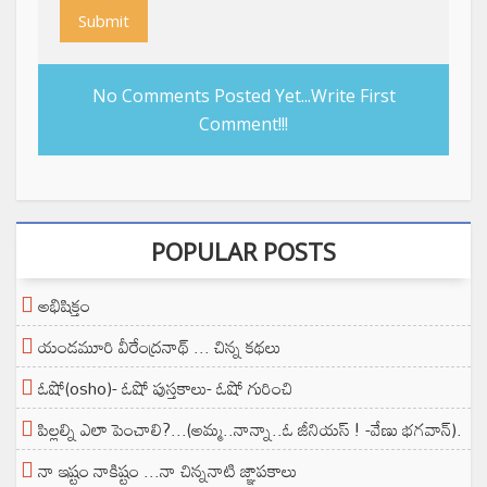
Submit
No Comments Posted Yet...Write First
Comment!!!
POPULAR POSTS
అభిషిక్తం
యండమూరి వీరేంద్రనాథ్ ... చిన్న కథలు
ఓషో(osho)- ఓషో పుస్తకాలు- ఓషో గురించి
పిల్లల్ని ఎలా పెంచాలి?...(అమ్మ..నాన్నా..ఓ జీనియస్ ! -వేణు భగవాన్).
నా ఇష్టం నాకిష్టం ...నా చిన్ననాటి జ్ఞాపకాలు