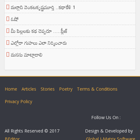
మల్లాది వెంకటకృష్ణమూర్తి ..కథాకేళి 1
ఓషో
మీ పిల్లలకు కథ చెప్పరూ .....ప్లీజ్
ఎల్లోరా గుహలు ఎలా నిర్మించారు
మనసు మాట్లాడాలి
Home
Articles
Stories
Poetry
Terms & Conditions
Privacy Policy
Follow Us On :
All Rights Reserved © 2017
Design & Developed by
BEditor
Global I-Matrix Software