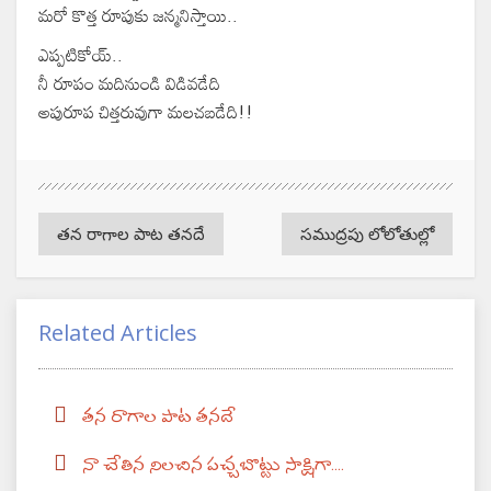
మరో కొత్త రూపుకు జన్మనిస్తాయి..
ఎప్పటికోయ్..
నీ రూపం మదినుండి విడివడేది
అపురూప చిత్తరువుగా మలచబడేది!!
తన రాగాల పాట తనదే
సముద్రపు లోలోతుల్లో
Related Articles
తన రాగాల పాట తనదే
నా చేతిన నిలచిన పచ్చబొట్టు సాక్షిగా....