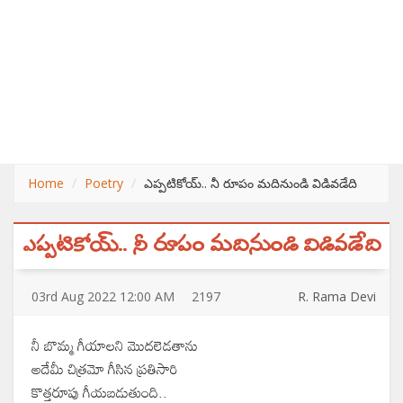
Home
Poetry
ఎప్పటికోయ్.. నీ రూపం మదినుండి విడివడేది
ఎప్పటికోయ్.. నీ రూపం మదినుండి విడివడేది
03
rd
Aug 2022 12:00 AM
2197
R. Rama Devi
నీ బొమ్మ గీయాలని మొదలెడతాను
అదేమీ చిత్రమో గీసిన ప్రతిసారి
కొత్తరూపు గీయబడుతుంది..