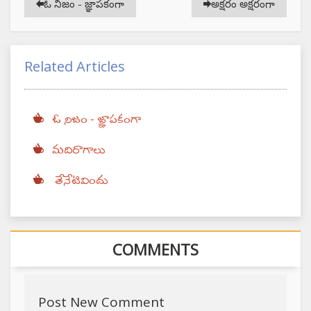
ఓ నిజం - జ్ఞాపకంగా
అక్షరం అక్షరంగా
Related Articles
ఓ నిజం - జ్ఞాపకంగా
మదిరాగాలు
తేనేటివిందు
COMMENTS
Post New Comment