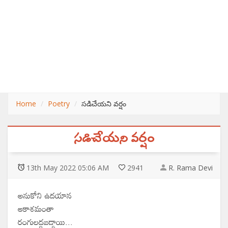
Home
Poetry
సడిచేయని వర్షం
సడిచేయని వర్షం
13
th
May 2022 05:06 AM
2941
R. Rama Devi
అనుకోని ఉదయాన
ఆకాశమంతా
రంగులద్దబడ్డాయి...