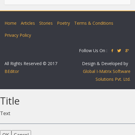
Home
Articles
Stories
Poetry
Terms & Conditions
Privacy Policy
Follow Us On :
All Rights Reserved © 2017
Design & Developed by
BEditor
Global I-Matrix Software
Solutions Pvt. Ltd.
Title
Text
OK
Cancel