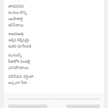
జారవిడిచిన
రంగులు కొన్ని
జలపాతాలై
తడిపేశాయి
అణువణువు
ఉక్కిరి బిక్కిరియై
మరలి చూసేసరికి
రంగులన్నీ
సీతాకోక చిలుకలై
ఎగిరిపోయాయి
సడిచేయని వర్షంలా
అచ్చంగా నీలా....