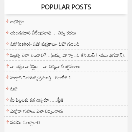
POPULAR POSTS
అభిషిక్తం
యండమూరి వీరేంద్రనాథ్ ... చిన్న కథలు
ఓషో(osho)- ఓషో పుస్తకాలు- ఓషో గురించి
పిల్లల్ని ఎలా పెంచాలి?...(అమ్మ..నాన్నా..ఓ జీనియస్ ! -వేణు భగవాన్).
నా ఇష్టం నాకిష్టం ...నా చిన్ననాటి జ్ఞాపకాలు
మల్లాది వెంకటకృష్ణమూర్తి ..కథాకేళి 1
ఓషో
మీ పిల్లలకు కథ చెప్పరూ .....ప్లీజ్
ఎల్లోరా గుహలు ఎలా నిర్మించారు
మనసు మాట్లాడాలి