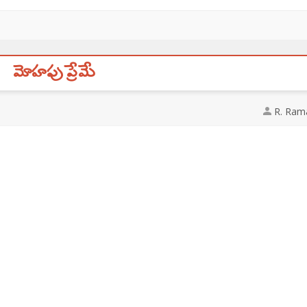
మోహపు ప్రేమే
R. Ram