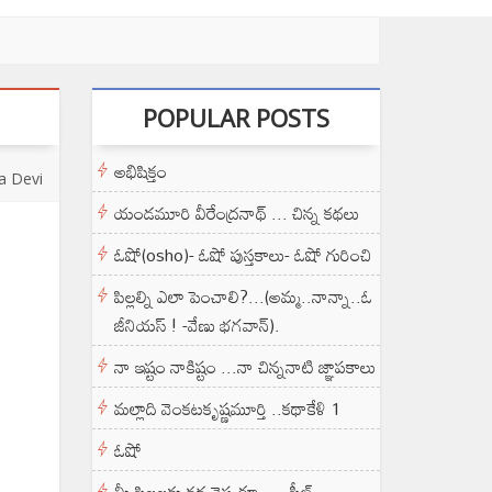
POPULAR POSTS
అభిషిక్తం
a Devi
యండమూరి వీరేంద్రనాథ్ ... చిన్న కథలు
ఓషో(osho)- ఓషో పుస్తకాలు- ఓషో గురించి
పిల్లల్ని ఎలా పెంచాలి?...(అమ్మ..నాన్నా..ఓ
జీనియస్ ! -వేణు భగవాన్).
నా ఇష్టం నాకిష్టం ...నా చిన్ననాటి జ్ఞాపకాలు
మల్లాది వెంకటకృష్ణమూర్తి ..కథాకేళి 1
ఓషో