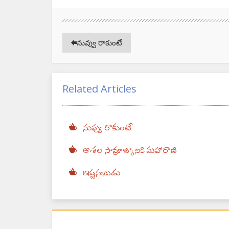
నువ్వు రాకుంటే
Related Articles
నువ్వు రాకుంటే
ఆశల సామ్రాజ్యానికి మహారాణి
ఇష్టసఖుడు