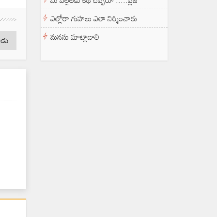
మీ పిల్లలకు కథ చెప్పరూ .....ప్లీజ్
ఎల్లోరా గుహలు ఎలా నిర్మించారు
మనసు మాట్లాడాలి
ాడు