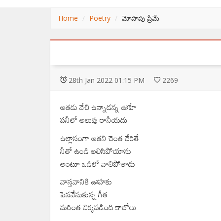
Home
Poetry
మోహపు ప్రేమే
28
th
Jan 2022 01:15 PM
2269
అతడు వేచి ఉన్నాడన్న ఊహే
పనీలో అలుపు రానీయదు
ఉల్లాసంగా అతని చెంత చేరితే
నీతో ఉండి అలిసిపోయాను
అంటూ ఒడిలో వాలిపోతాడు
వాస్తవానికి ఊహకు
పెనవేసుకున్న గీత
మరింత చిక్కపడింది కాబోలు