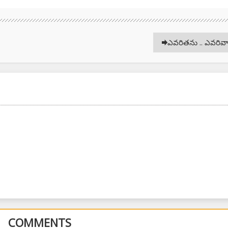
ఎవరితను .. ఎవరివ
COMMENTS