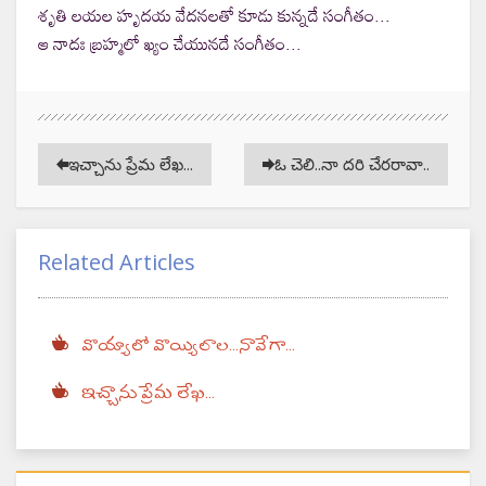
శృతి లయల హృదయ వేదనలతో కూడు కున్నదే సంగీతం...
ఆ నాదః బ్రహ్మలో ఖ్యం చేయునదే సంగీతం...
ఇచ్చాను ప్రేమ లేఖ...
ఓ చెలి..నా దరి చేరరావా..
Related Articles
వొయ్యాలో వొయ్యిలాల...నావేగా...
ఇచ్చాను ప్రేమ లేఖ...