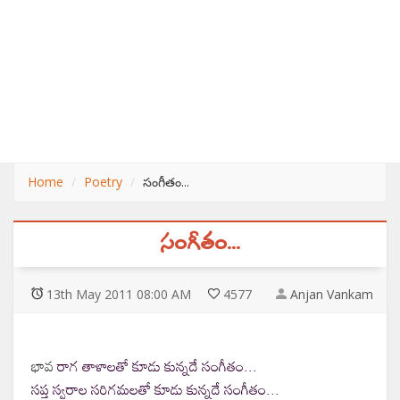
Home
Poetry
సంగీతం...
సంగీతం...
13
th
May 2011 08:00 AM
4577
Anjan Vankam
భావ
రాగ తాళాలతో కూడు కున్నదే సంగీతం...
సప్త స్వరాల సరిగమలతో కూడు కున్నదే సంగీతం...