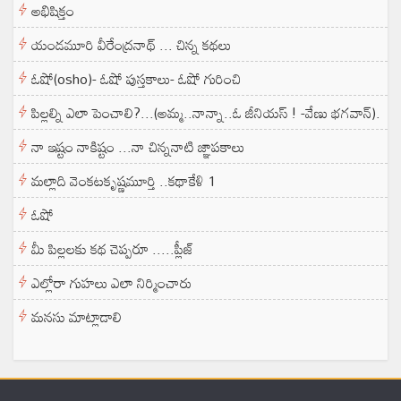
అభిషిక్తం
యండమూరి వీరేంద్రనాథ్ ... చిన్న కథలు
ఓషో(osho)- ఓషో పుస్తకాలు- ఓషో గురించి
పిల్లల్ని ఎలా పెంచాలి?...(అమ్మ..నాన్నా..ఓ జీనియస్ ! -వేణు భగవాన్).
నా ఇష్టం నాకిష్టం ...నా చిన్ననాటి జ్ఞాపకాలు
మల్లాది వెంకటకృష్ణమూర్తి ..కథాకేళి 1
ఓషో
మీ పిల్లలకు కథ చెప్పరూ .....ప్లీజ్
ఎల్లోరా గుహలు ఎలా నిర్మించారు
మనసు మాట్లాడాలి