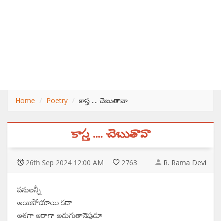
Home
Poetry
కాస్త .... చెబుతావా
కాస్త .... చెబుతావా
26
th
Sep 2024 12:00 AM
2763
R. Rama Devi
పనులన్నీ
అయిపోయాయి కదా
ఆశగా ఆరాగా అడుగుతానెపుడూ