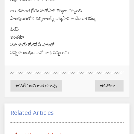
ఆకాశమంత ప్రేమ మరోసారి రెక్కలు విప్పింది
పాలపుంతలోని నక్షత్రాలన్నీ ఒక్కసారిగా నేల రాలినట్టు
ఓయ్
ఇంతకూ
సమయమే లేదనే నీ పాటలో
నన్నెలా బంధించావో కాస్త చెప్పరాదూ
'సరే ' అని జత కలుపు
ఓరోజు....
Related Articles