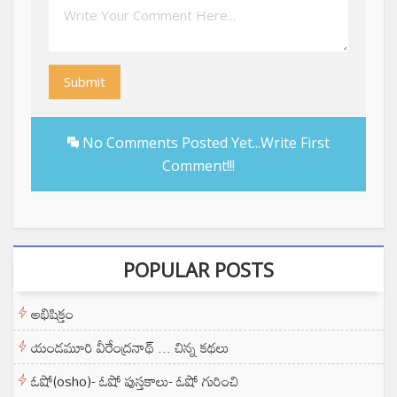
Submit
No Comments Posted Yet...Write First
Comment!!!
POPULAR POSTS
అభిషిక్తం
యండమూరి వీరేంద్రనాథ్ ... చిన్న కథలు
ఓషో(osho)- ఓషో పుస్తకాలు- ఓషో గురించి