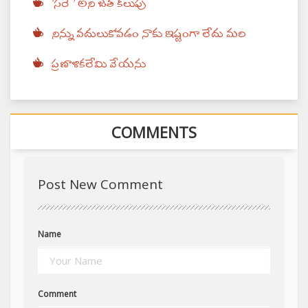
'సరే ' అని జత కలుపు
నిన్ను వదులుకోవడం నాకు ఇష్టంగా లేదు మరి
ప్రణాళికలేమి వేయను
COMMENTS
Post New Comment
Name
Comment