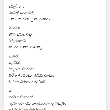
అప్పుడేనా..
సంచిలో దాచుకున్న
జవాబులా గబాల్న విసురుతాడు
ఎంతకూ
తెగని పనుల చిట్టా
చెప్పకుండానే
వెనుదిరుగుదామనుకున్నా
ఇంతలో
ఎర్రచీరకు
చిన్నంచు నల్లరంగు
భలేగా ఉందంటూ మెరుపు చూపుల
ఓ మాట విసురుగా తగిలింది
హ...
అతని సమయంలో
నల్లపూసలా నను దాచుకుంటాడన్న నమ్మకం
ఇపుడు మరింత బిగుసుకుంది