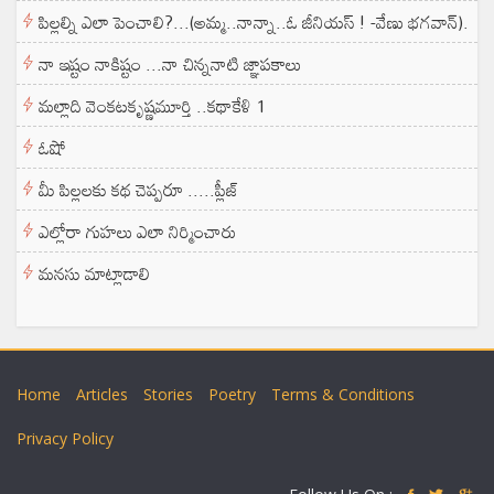
పిల్లల్ని ఎలా పెంచాలి?...(అమ్మ..నాన్నా..ఓ జీనియస్ ! -వేణు భగవాన్).
నా ఇష్టం నాకిష్టం ...నా చిన్ననాటి జ్ఞాపకాలు
మల్లాది వెంకటకృష్ణమూర్తి ..కథాకేళి 1
ఓషో
మీ పిల్లలకు కథ చెప్పరూ .....ప్లీజ్
ఎల్లోరా గుహలు ఎలా నిర్మించారు
మనసు మాట్లాడాలి
Home
Articles
Stories
Poetry
Terms & Conditions
Privacy Policy