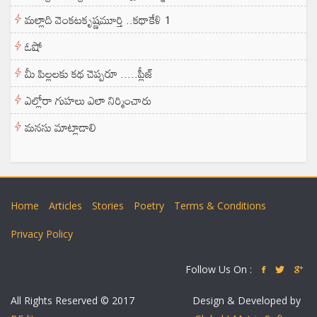
మల్లాది వెంకటకృష్ణమూర్తి ..కథాకేళి 1
ఓషో
మీ పిల్లలకు కథ చెప్పరూ .....ప్లీజ్
ఎల్లోరా గుహలు ఎలా నిర్మించారు
మనసు మాట్లాడాలి
Home
Articles
Stories
Poetry
Terms & Conditions
Privacy Policy
Follow Us On :
All Rights Reserved © 2017
Design & Developed by