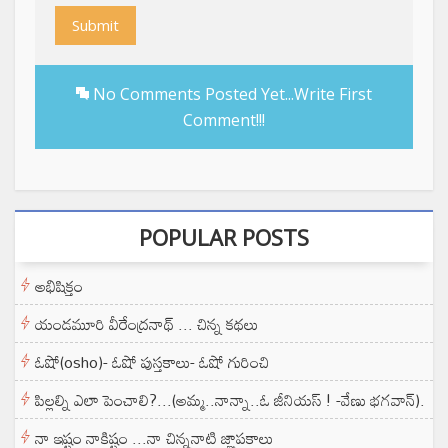
Submit
No Comments Posted Yet...Write First
Comment!!!
POPULAR POSTS
అభిషిక్తం
యండమూరి వీరేంద్రనాథ్ ... చిన్న కథలు
ఓషో(osho)- ఓషో పుస్తకాలు- ఓషో గురించి
పిల్లల్ని ఎలా పెంచాలి?...(అమ్మ..నాన్నా..ఓ జీనియస్ ! -వేణు భగవాన్).
నా ఇష్టం నాకిష్టం ...నా చిన్ననాటి జ్ఞాపకాలు