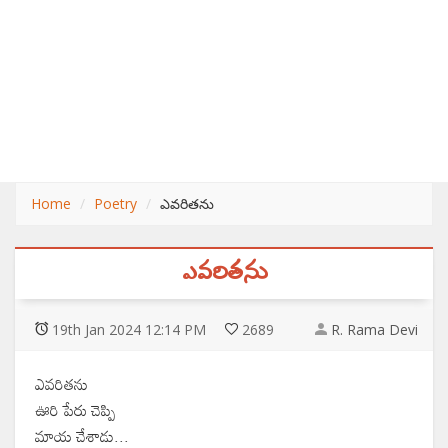
Home
Poetry
ఎవరితను
ఎవరితను
19
th
Jan 2024 12:14 PM
2689
R. Rama Devi
ఎవరితను
ఊరి పేరు చెప్పి
మాయ చేశాడు...