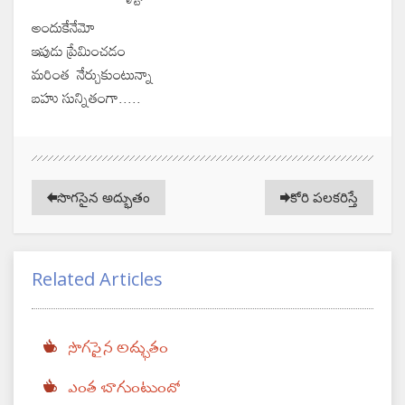
అందుకేనేమో
ఇపుడు ప్రేమించడం
మరింత నేర్చుకుంటున్నా
బహు సున్నితంగా.....
సొగసైన అద్భుతం
కోరి పలకరిస్తే
Related Articles
సొగసైన అద్భుతం
ఎంత బాగుంటుందో