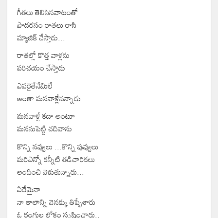
గీతలు తెలిసినవాటంతో
పాదరసం రాతలు రాసి
మ్యాజిక్ చేస్తాడు...
రాతల్లో కొత్త వాళ్లను
పరిచయం చేస్తాడు
ఎవరైతేనేమిలే
అంతా మనవాళ్లేనన్నాడు
మనవాళ్లే కదా అంటూ
మనసుపెట్టి చదివాను
కొన్ని నవ్వులు ...కొన్ని పువ్వులు
మరిఎన్నో కన్నీటి తడిచారికలు
అందించి వెళుతున్నారు...
ఏదేమైనా
నా కాలాన్ని వెనక్కు తిప్పేశారు
ఓ రంగుల లోకం సృష్టించారు..