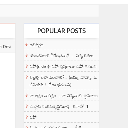
POPULAR POSTS
అభిషిక్తం
a Devi
యండమూరి వీరేంద్రనాథ్ ... చిన్న కథలు
ఓషో(osho)- ఓషో పుస్తకాలు- ఓషో గురించి
పిల్లల్ని ఎలా పెంచాలి?...(అమ్మ..నాన్నా..ఓ
జీనియస్ ! -వేణు భగవాన్).
నా ఇష్టం నాకిష్టం ...నా చిన్ననాటి జ్ఞాపకాలు
మల్లాది వెంకటకృష్ణమూర్తి ..కథాకేళి 1
ఓషో