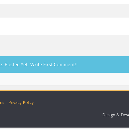
Posted Yet...Write First Comment!!!
ons
Privacy Policy
Design & Dev