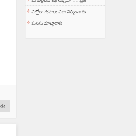
మీ పిల్లలకు కథ చెప్పరూ .....ప్లీజ్
ఎల్లోరా గుహలు ఎలా నిర్మించారు
మనసు మాట్లాడాలి
ాడు