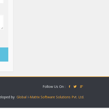
Follow Us On :
eloped by
Global I-Matrix Software Solutions Pvt. Ltd.