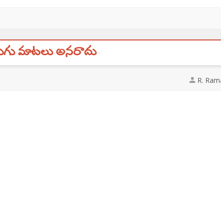
ుగు మాటలు అనరాదు
R. Ram