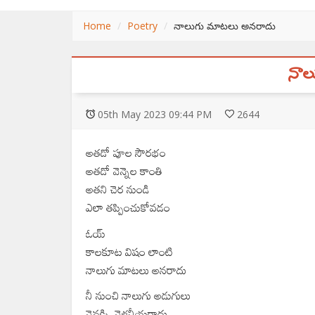
Home
Poetry
నాలుగు మాటలు అనరాదు
నాల
05
th
May 2023 09:44 PM
2644
అతడో పూల సౌరభం
అతడో వెన్నెల కాంతి
అతని చెర నుండి
ఎలా తప్పించుకోవడం
ఓయ్
కాలకూట విషం లాంటి
నాలుగు మాటలు అనరాదు
నీ నుంచి నాలుగు అడుగులు
వెనక్కి వెళ్లనీయరాదు..