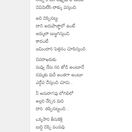
చెవిమెలేసి లాక్కు వస్తుంది
అది చెప్పినట్టు
దాని అదుపాజ్ఞాలో ఉంటే
అమ్మలా బుజ్జగిస్తుంది
కాదంటే
జమిందారి పెత్తనం చూపిస్తుంది
చివరాఖరుకు
నువ్వు నేను సరి జోడి అంటూనే
నమ్మకు మరీ అంతగా అంటూ
ఎద్దేవ చేస్తుంది చూడు..
నీ అనురాగపు లోగిలిలో
అల్లరి నేర్చిన మది
దారి తప్పినట్టుంది ..
ఒక్కసారి తీసుకెళ్లి
బుద్ధి చెప్పి పంపవు