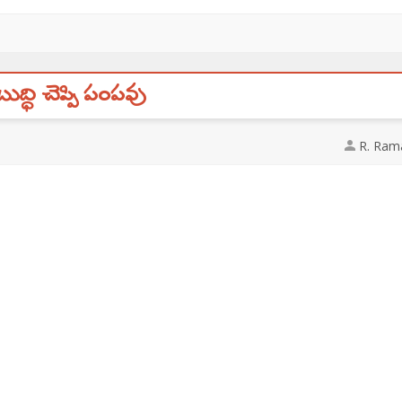
బుద్ధి చెప్పి పంపవు
R. Ram