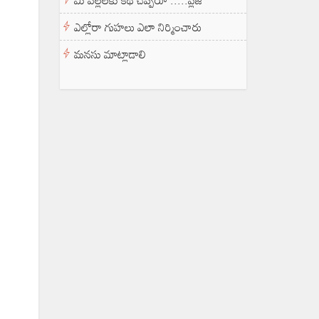
మీ పిల్లలకు కథ చెప్పరూ .....ప్లీజ్
ఎల్లోరా గుహలు ఎలా నిర్మించారు
మనసు మాట్లాడాలి