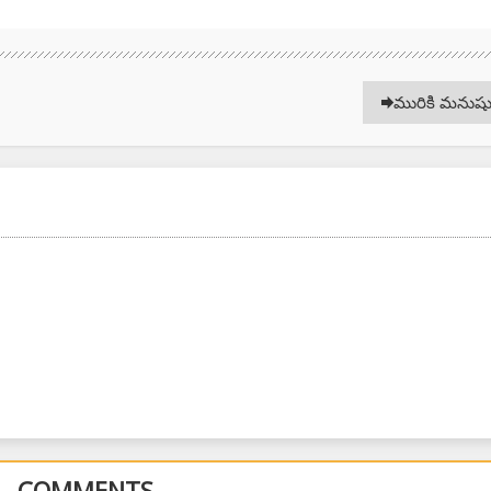
మురికి మనుష
COMMENTS