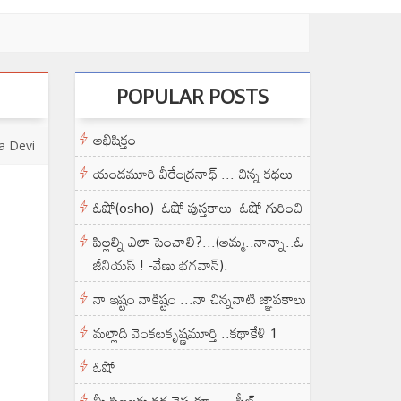
POPULAR POSTS
అభిషిక్తం
a Devi
యండమూరి వీరేంద్రనాథ్ ... చిన్న కథలు
ఓషో(osho)- ఓషో పుస్తకాలు- ఓషో గురించి
పిల్లల్ని ఎలా పెంచాలి?...(అమ్మ..నాన్నా..ఓ
జీనియస్ ! -వేణు భగవాన్).
నా ఇష్టం నాకిష్టం ...నా చిన్ననాటి జ్ఞాపకాలు
మల్లాది వెంకటకృష్ణమూర్తి ..కథాకేళి 1
ఓషో