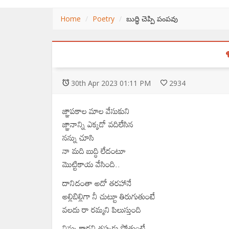
Home
Poetry
బుద్ధి చెప్పి పంపవు
30
th
Apr 2023 01:11 PM
2934
జ్ఞాపకాల మాల వేసుకుని
జ్ఞానాన్ని ఎక్కడో వదిలేసిన
నన్ను చూసి
నా మది బుద్ధి లేదంటూ
మొట్టికాయ వేసింది..
దానిదంతా అదో తరహానే
అల్లిబిల్లిగా నీ చుట్టూ తిరుగుతుంటే
వలదు రా రమ్మని పిలుస్తుంది
నిన్ను కాదని తప్పుకు పోతుంటే