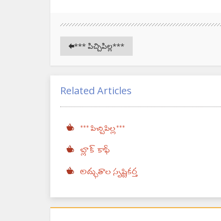
*** పిచ్చిపిల్ల***
Related Articles
*** పిచ్చిపిల్ల***
బ్లాక్ కాఫీ
అద్భుతాల సృష్టికర్త