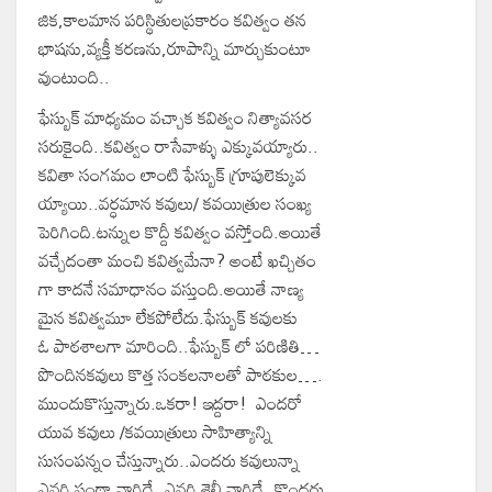
జిక,కాలమాన పరిస్థితులప్రకారం కవిత్వం తన
భాషను,వ్యక్తీ కరణను,రూపాన్ని మార్చుకుంటూ
వుంటుంది..
ఫేస్బుక్ మాధ్యమం వచ్చాక కవిత్వం నిత్యావసర
సరుకైంది..కవిత్వం రాసేవాళ్ళు ఎక్కువయ్యారు..
కవితా సంగమం లాంటి ఫేస్బుక్ గ్రూపులెక్కువ
య్యాయి..వర్ధమాన కవులు/ కవయిత్రుల సంఖ్య
పెరిగింది.టన్నుల కొద్దీ కవిత్వం వస్తోంది.అయితే‌
వచ్చేదంతా మంచి కవిత్వమేనా? అంటే ఖచ్చితం
గా కాదనే సమాధానం వస్తుంది.అయితే నాణ్య
మైన కవిత్వమూ లేకపోలేదు.‌ఫేస్బుక్ కవులకు
ఓ పాఠశాలగా మారింది..ఫేస్బుక్ లో పరిణితి…
పొందినకవులు కొత్త సంకలనాలతో పాఠకుల‌….
ముందుకొస్తున్నారు.ఒకరా! ఇద్దరా! ఎందరో
యువ కవులు /కవయిత్రులు సాహిత్యాన్ని
సుసంపన్నం చేస్తున్నారు..ఎందరు కవులున్నా
ఎవరి పంథా వారిదే..ఎవరి శైలీ వారిదే..కొందరు