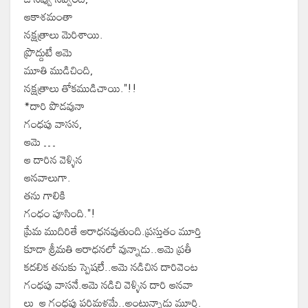
ఆకాశమంతా
నక్షత్రాలు మెరిశాయి.
ప్రొద్దుటే ఆమె
మూతి ముడిచింది,
నక్షత్రాలు తోకముడిచాయి."!!
*దారి పొడవునా
గంధపు వాసన,
ఆమె …
ఆ దారిన వెళ్ళిన
ఆనవాలుగా.
తను గాలికి
గంధం పూసింది."!
ప్రేమ ముదిరితే ఆరాధనవుతుంది.ప్రస్తుతం మూర్తి
కూడా శ్రీమతి ఆరాధనలో వున్నాడు..ఆమె ప్రతీ
కదలిక తనుకు స్పెషలే..ఆమె నడిచిన దారివెంట
గంధపు వాసనే.ఆమె నడిచి వెళ్ళిన దారి ఆనవా
లు ఆ గంధపు పరిమళమే..అంటున్నాడు మూర్తి.