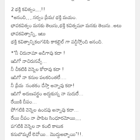
2 భక్తి కవిత్వం…!!
*ఆనంది….సర్వం ప్రేమ/ భక్తి మయం.
భావకవిత్వం మనకు తెలుసు,భక్తి కవిత్వమూ మనకు తెలుసు..అటు
భావకవిత్వాన్ని, ఇటు
భక్తి కవిత్వాన్నికలగలిపి కాకటైల్ గా వడ్డిస్తోంది ఆనంది.
*"నీ చిరునామా అడిగావు కదా !
ఇదిగో నాచిరునవ్వే...
నీ చీకటికి వెన్నెల కోరావు కదా !
ఇదిగో నా కనుల పలకరింతలే....
నీ ప్రేమ సంతకం చేస్తా అన్నావు కదా!
ఇదిగో అరుణవర్ణం అద్దుకున్న నా నుదురే...
రేయికి దీపం...
పోగటికి వెన్నెల ఉండవు అన్నావు కదా...
రేయి దీపం నా పాపిట సింధూరమోయి…
పగటికి వెన్నెల నా కంటి కాటుక
కనుబొమ్మలే లెవోయి.. మొద్దుఅబ్బాయి"!!.