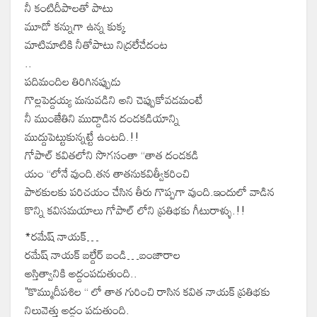
నీ కంటిదీపాలతో పాటు
మూడో కన్నుగా ఉన్న కుక్క
మాటిమాటికి నీతోపాటు నిద్రలేచేదంట
..
పదిమందిల తిరిగినప్పుడు
గొల్లపెద్దయ్య మనువడిని అని చెప్పుకోవడమంటే
నీ ముంజేతిని ముద్దాడిన దండకడియాన్ని
ముద్దుపెట్టుకున్నట్టే ఉంటది.!!
గోపాల్ కవితలోని సొగసంతా “తాత దండకడి
యం “లోనే వుంది.తన తాతనుకవిత్వీకరించి
పాఠకులకు పరిచయం చేసిన తీరు గొప్పగా వుంది.ఇందులో వాడిన
కొన్ని కవిసమయాలు గోపాల్ లోని ప్రతిభకు గీటురాళ్ళు.!!
*రమేష్ నాయక్…
రమేష్ నాయక్ బల్దేర్ బండి…బంజారాల
అస్తిత్వానికి అద్దంపడుతుంది..
"కొమ్ముదీపశిల “ లో తాత గురించి రాసిన కవిత నాయక్ ప్రతిభకు
నిలువెత్తు అద్దం పడుతుంది.