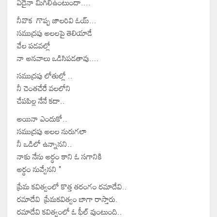
ఏదైనా మిగిలిఉంటుందా....
నీవొక గొప్ప జాలరివి ఓయ్...
సముద్రపు అలలపై తెలియాడే
వేల పడవల్లో
నా అనవాలు ఒడిసిపడతావు....
సముద్రపు లోతుల్లో ..
నీ చెంతచేరే వలలోని
చేపపిల్ల నేనే కదా..
అయినా ఎందుకో..
సముద్రపు అలల నురుగలా
నీ ఒడిలో ఉన్నానని..
నాకు నేను అర్థం కాని ఓ సగానికి
అర్థం నువ్వేనని "
ప్రేమ కవిత్వంలో కొత్త తరంగం రమాదేవి..
రమాదేవి ప్రేమకవిత్వం బాగా రాస్తారు.
రమాదేవి కవిత్వంలో ఓ ఫీల్ వుంటుంది..