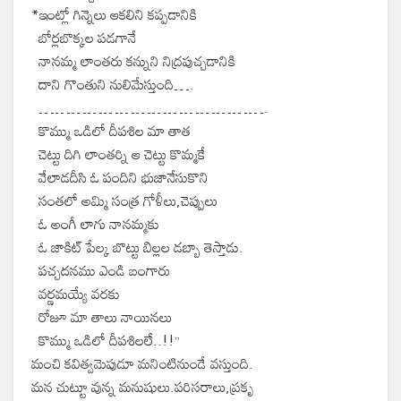
*ఇంట్లో గిన్నెలు ఆకలిని కప్పడానికి
బోర్లబొక్కల పడగానే
నానమ్మ లాంతరు కన్నుని నిద్రపుచ్చడానికి
దాని గొంతుని నులిమేస్తుంది….
…………………………………….
కొమ్ము ఒడిలో దీపశిల మా తాత
చెట్టు దిగి లాంతర్ని ఆ చెట్టు కొమ్మకే
వేలాడదీసి ఓ పందిని భుజానేసుకొని
సంతలో అమ్మి సంత్ర గోళీలు,చెప్పులు
ఓ అంగీ లాగు నానమ్మకు
ఓ జాకిట్ పేల్క బొట్టు బిల్లల డబ్బా తెస్తాడు.
పచ్చదనము ఎండి బంగారు
వర్ణమయ్యే వరకు
రోజూ మా తాలు నాయినలు
కొమ్ము ఒడిలో దీపశిలలే..!!”
మంచి కవిత్వమెపుడూ మనింటినుండే వస్తుంది.
మన చుట్టూ వున్న మనుషులు.పరిసరాలు,ప్రకృ