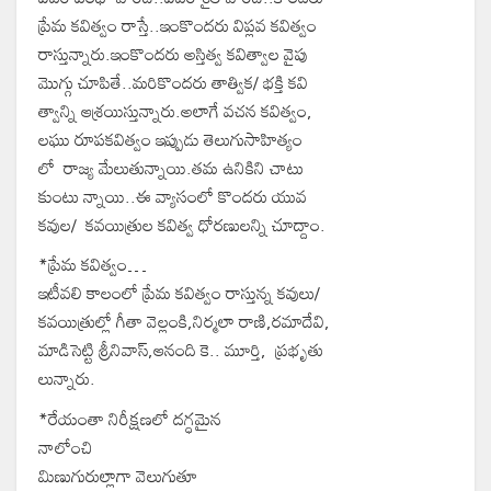
ప్రేమ కవిత్వం రాస్తే..ఇంకొందరు విప్లవ కవిత్వం
రాస్తున్నారు.ఇంకొందరు అస్తిత్వ కవిత్వాల వైపు
మొగ్గు చూపితే..మరికొందరు తాత్విక/ భక్తి కవి
త్వాన్ని ఆశ్రయిస్తున్నారు.‌అలాగే వచన కవిత్వం,
లఘు రూపకవిత్వం ఇప్పుడు తెలుగుసాహిత్యం
లో రాజ్య మేలుతున్నాయి.‌తమ ఉనికిని చాటు
కుంటు న్నాయి..ఈ వ్యాసంలో కొందరు యువ
కవుల/ కవయిత్రుల కవిత్వ ధోరణులన్ని చూద్దాం.
*ప్రేమ కవిత్వం…
ఇటీవలి కాలంలో ప్రేమ కవిత్వం రాస్తున్న కవులు/
కవయిత్రుల్లో గీతా వెల్లంకి,నిర్మలా రాణి,రమాదేవి,
మాడిసెట్టి శ్రీనివాస్,ఆనంది కె.. మూర్తి,‌ ప్రభృతు
లున్నారు.
*రేయంతా నిరీక్షణలో దగ్ధమైన
నాలోంచి
మిణుగురుల్లాగా వెలుగుతూ