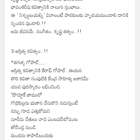
భావంశిరీష కవిత్వానికి నాలుగు స్తంభాలు..
ఈ ' నిశ్శబ్దలయల్ని' వినాలంటే పాఠకులకు హృదయముండాలి.దానికి
స్పందన వుండాలి.!!
ఆమె జీవనమే..సంగీతం..కృష్ణ తత్వం..!!
3.అస్తిత్వ కవిత్వం..!!
*తగుళ్ళ గోపాల్…
అస్తిత్వ కవిత్వానికి కేరాఫ్ గోపాల్..ఈయన
తొలి కవితా సంపుటికి కేంద్ర సాహిత్య అకాడెమీ
యువ పురస్కారం లభించింది.‌
"పొద్దూకే జాములో
గొర్రెపిల్లను భుజాన వేసుకొని నడుస్తుంటే
నన్ను గూడ ఎత్తుకోమని
సూరీడు చేతులు చాచి ఎంటవడేటోడంట
తోడేండ్ల నుండి
మందను కాపాడేటందుకు