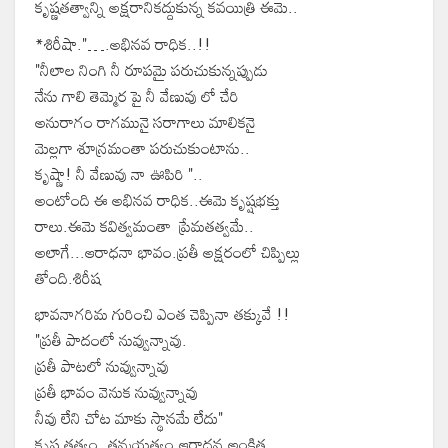
కృష్ణతత్వాన్ని అక్షరానికద్దుకున్న కవయిత్రి ఈమె..
*శిరీషా."….అభినవ రాధిక..!!
"నీలాల నింగి నీ రూపమై పరుచుకున్నప్పుడు
నేను గాలి తెమ్మెర పై నీ వేణువు లో చేరి
అనురాగం రాగమునై సరాగాలు మాలికనై
మెల్లగా శూన్రమంతా పరుచుకుంటాను..
కృష్ణా! నీ వేణువు నా ఊపిరి "..
అంటోంది ఈ అభినవ రాధిక..ఈమె కృష్షభక్తు
రాలు.ఈమె కవిత్వమంతా ప్రేమతత్వమే..
అలాగే...ఆరాధనా భావం.ప్రతీ అక్షరంలో చిప్పిల్లు
తోంది.శిరీష
భావనాగరిమ గురించి ఎంత చెప్పినా తక్కువే !!
"ప్రతీ పాదంలో నువ్వున్నావు.
ప్రతీ పాటలో నువ్వున్నావు
ప్రతీ భావం వెనుక నువ్వున్నావు
నీవు లేని చోట మాకు స్థానమే లేదు"
కృష్ణ తత్వం..తన్మయత్వం.ఆరాధన,అంకిత