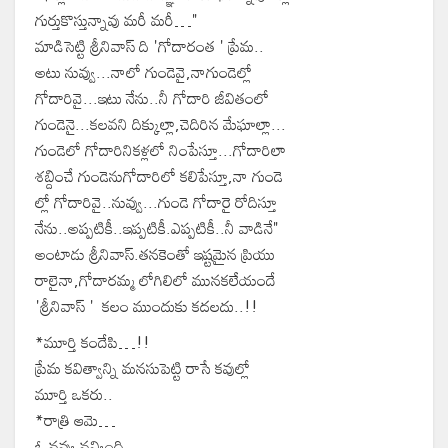
గుర్తుకొస్తున్నావు మరీ మరీ…"
మాడిసెట్టి శ్రీనివాస్ ది 'గోదారంత ' ప్రేమ..
అటు నువ్వు...నాలో గుండెవై,నాగుండెల్లో
గోదారివై...ఇటు నేను..నీ గోదారి జీవితంలో
గుండెనై...కలవని దిక్కుల్లా,చెదిరిన మేఘాల్లా...
గుండెలో గోదారినికళ్లలో నింపేస్తూ...గోదారిలా
శబ్దించే గుండెనుగోదారిలో కలిపేస్తూ,నా గుండె
ల్లో గోదారివై..నువ్వు...గుండె గోదారై రోదిస్తూ
నేను..అప్పటికీ..ఇప్పటికీ.ఎప్పటికీ..నీ వాడినే"
అంటాడు శ్రీనివాస్.తనకెంతో ఇష్టమైన ప్రియు
రాలైనా,గోదారమ్మ లోగిలిలో మునకలేయందే
'శ్రీనివాస్ ' కలం ముందుకు కదలదు..!!
*మూర్తి కందేపి…!!
ప్రేమ కవిత్వాన్ని మనసుపెట్టి రాసే కవుల్లో
మూర్తి ఒకరు..
*రాత్రి ఆమె…
ఓ నవ్వు నవ్వింది,