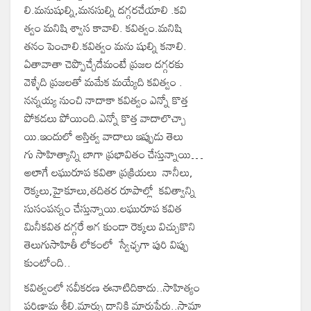
లి.మనుషుల్ని,మనసుల్ని దగ్గరచేయాలి .కవి
త్వం మనిషి శ్వాస కావాలి. కవిత్వం.మనిషి
తనం పెంచాలి.కవిత్వం మను షుల్ని కనాలి.
ఏతావాతా చెప్పొచ్చేదేమంటే‌‌ ప్రజల దగ్గరకు
వెళ్ళేది ప్రజలతో మమేక మయ్యేది కవిత్వం .
నన్నయ్య నుంచి నాదాకా కవిత్వం ఎన్నో కొత్త
పోకడలు పోయింది.ఎన్నో కొత్త వాదాలొచ్చా
యి.ఇందులో అస్తిత్వ వాదాలు ఇప్పుడు తెలు
గు సాహిత్యాన్ని బాగా ప్రభావితం చేస్తున్నాయి…
అలాగే లఘురూప కవితా ప్రక్రియలు నానీలు,
రెక్కలు,హైకూలు,తదితర రూపాల్లో కవిత్వాన్ని
సుసంపన్నం చేస్తున్నాయి.లఘురూప కవిత
మినీకవిత దగ్గరే ఆగ కుండా రెక్కలు విచ్చుకొని
తెలుగుసాహితీ లోకంలో స్వేఛ్ఛగా పురి విప్పు
కుంటోంది..
కవిత్వంలో నవీకరణ ఈనాటిదికాదు..సాహిత్యం
పరిణామ శీలి.మార్పు దానికి మారుపేరు‌..సామా