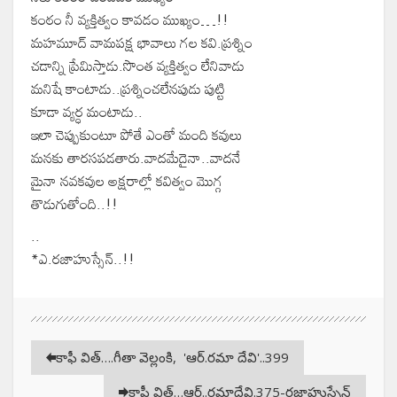
కంఠం నీ వ్యక్తిత్వం కావడం ముఖ్యం…!!
మహమూద్ వామపక్ష భావాలు గల కవి.ప్రశ్నిం
చడాన్ని ప్రేమిస్తాడు.సొంత వ్యక్తిత్వం లేనివాడు
మనిషే కాంటాడు..ప్రశ్నించలేనపుడు పుట్టి
కూడా వ్యర్ధ మంటాడు..‌
ఇలా చెప్పుకుంటూ పోతే ఎంతో మంది కవులు
మనకు తారసపడతారు.వాదమేదైనా..వాదనే
మైనా నవకవుల అక్షరాల్లో కవిత్వం మొగ్గ
తొడుగుతోంది..!!
..
*ఎ.రజాహుస్సేన్..!!
కాఫీ విత్….గీతా వెల్లంకి, ‌ 'ఆర్.రమా దేవి'..399
కాఫీ విత్…ఆర్..రమాదేవి.375-రజాహుస్సేన్