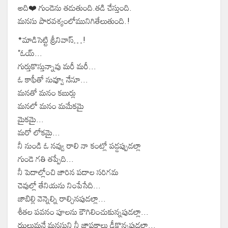
అది❤️ గుండెను తడుతుంది.తడి చేస్తుంది.
మనసు పారవశ్యంలోమునిగితేలుతుంది.!
*మాడిసెట్టి శ్రీనివాస్…!
"ఓయ్...
గుర్తుకొస్తున్నావు మరీ మరీ...
ఓ కాఫీతో నువ్వూ నేనూ...
మనతో మనం కబుర్లు
మనలో మనం మమేకమై
మైకమై...
మరో లోకమై...
నీ నుండి ఓ నవ్వు రాలి నా కంట్లో పడ్డప్పుడల్లా
గుండె గతి తప్పేది...
నీ పెదాల్లోంచి జారిన పదాల సరిగమ
చెవుల్లో తేనియను నింపేసేది...
జాబిల్లి వెన్నెల్ని రాల్చినపుడల్లా...
శీతల పవనం పూలను కౌగిలించుకున్నపుడల్లా...
ఝల్లుమనే మనసుని నీ జ్ఞాపకాలు ఢీకొన్నపుడల్లా...