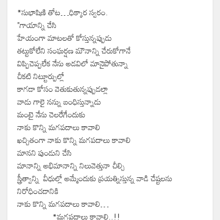
*సుభాషిణి తోట…ధిక్కార స్వరం.‌
"గాయాన్ని చేసి
హేయంగా మాటలతో కోస్తున్నప్పుడు
తట్టుకోలేని సంఘర్షణ మౌనాన్ని చేరుకోగానే
విప్పిచెప్పలేక నేను అడవిలో మానైపోతున్నా
చీకటి నిట్టూర్పుల్లో
కాగడా కోసం వెతుకుతున్నప్పుడల్లా
వాడు గాలై నన్ను బంధిస్తున్నాడు
మంటై నేను చెలరేగేందుకు
నాకు కొన్ని మగపదాలు కావాలి
ఖచ్చితంగా నాకు కొన్ని మగపదాలు కావాలి
మానని పుండుని చేసి
మానాన్ని అభిమానాన్ని నిలువెత్తునా చీల్చి
స్త్రీత్వాన్ని వీధుల్లో అమ్మేందుకు ప్రయత్నిస్తున్న వాడి చేష్టలను
నిరోధించడానికి
నాకు కొన్ని మగపదాలు కావాలి…
*మగపదాలు కావాలి..!!