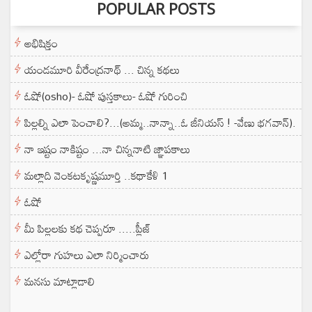
POPULAR POSTS
అభిషిక్తం
యండమూరి వీరేంద్రనాథ్ ... చిన్న కథలు
ఓషో(osho)- ఓషో పుస్తకాలు- ఓషో గురించి
పిల్లల్ని ఎలా పెంచాలి?...(అమ్మ..నాన్నా..ఓ జీనియస్ ! -వేణు భగవాన్).
నా ఇష్టం నాకిష్టం ...నా చిన్ననాటి జ్ఞాపకాలు
మల్లాది వెంకటకృష్ణమూర్తి ..కథాకేళి 1
ఓషో
మీ పిల్లలకు కథ చెప్పరూ .....ప్లీజ్
ఎల్లోరా గుహలు ఎలా నిర్మించారు
మనసు మాట్లాడాలి