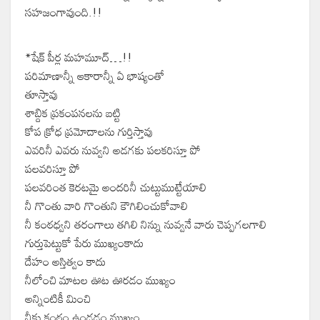
సహజంగావుంది.!!
*షేక్ పీర్ల మహమూద్…!!
పరిమాణాన్నీ ఆకారాన్నీ ఏ భాష్యంతో
తూస్తావు
శాబ్దిక ప్రకంపనలను బట్టి
కోప క్రోధ ప్రమోదాలను గుర్తిస్తావు
ఎవరినీ ఎవరు నువ్వని అడగకు పలకరిస్తూ పో
పలవరిస్తూ పో
పలవరింత కెరటమై అందరినీ చుట్టుముట్టేయాలి
నీ గొంతు వారి గొంతుని కౌగిలించుకోవాలి
నీ కంఠధ్వని తరంగాలు తగిలి నిన్ను నువ్వనే వారు చెప్పగలగాలి
గుర్తుపెట్టుకో పేరు ముఖ్యంకాదు
దేహం అస్తిత్వం కాదు
నీలోంచి మాటల ఊట ఊరడం ముఖ్యం
అన్నింటికీ మించి
నీకు కంఠం ఉండడం ముఖ్యం