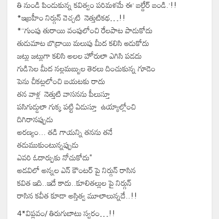
తి నుండి పిండుకున్న కవిత్వం పరిమళమే ఈ’ బల్దేర్ బండి.’!!
*ఇబ్రహీం నిర్గున్ వెచ్చటి నెత్తుటికథ…!!
*“గుంపు తురాయి వంపులోంచి రేలపాట పాడుకోదు
తుడుమాట బొడ్రాయి మలుపు మీద కలిసి ఆడుకోదు
జట్లు జట్లుగా కలిసి అలల హోరులా ఎగిసి పడదు
గుడిసెల మీద నల్లమబ్బుల తెరలు దించుకున్న గూడెం
పెను చీకట్లలోంచి బయటకు రాదు
తన వాళ్ల నెత్తుటి వాసనను పీలుస్తూ
పసిగుడ్డులా గుక్క పట్టి ఏడుస్తూ ఉయ్యాల్లోంచి
దిగిరానప్పుడు
అరణ్యం... తడి గాయన్ని తనను తనే
తడుముకుంటున్నప్పుడు
ఎవరి ఓదార్పుకు నోచుకోదు"
అడవిలో అన్నల ఎన్ కౌంటర్ పై నిర్గున్ రాసిన
కవిత ఇది..ఇదే కాదు..కూలితల్లుల పై నిర్గున్
రాసిన కవీత కూడా అస్తిత్వ మూలాలున్నదే..!!
4*విప్లవం/ తిరుగుబాటు స్వరం…!!