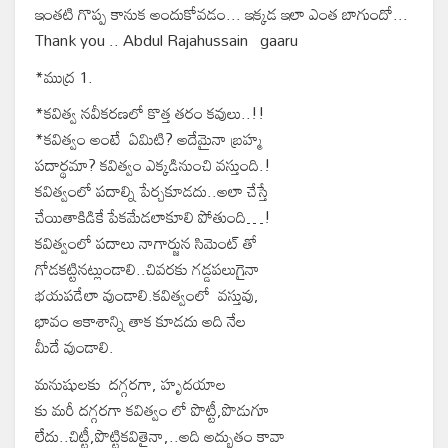
ఇంతటి గొప్ప కానుక అందుకోవడం... ఇక్కడ ఇలా ఎంత బాగుందో...
Thank you .. Abdul Rajahussain gaaru
*ముద్ర 1.
*కవిత్వ నవీకరణలో కొత్త తరం కవులు..‌!!
*కవిత్వం అంటే ఏమిటి? అదేమైనా బ్రహ్మ
పదార్థమా? కవిత్వం ఎక్కడినుంచి వస్తుంది.!
కవిత్వంలో పదాల్ని పేర్చకూడదు..అలా చేస్తే
చేయితాకిడికే పేక‌మేడలాకూలి పోతుంది…!
కవిత్వంలో పదాలు నాగార్జున సిమెంట్ తో
‌గోడకట్టినట్లుండాలి..చివరకు గడ్డపలుగైనా
భయపడేలా వుండాలి.కవిత్వంలో వస్తువు,
భావం ‌ఆకాశాన్ని తాక కూడదు అది నేల
మీదే వుండాలి. ‌
మనుషులకు దగ్గరగా, హృదయాల
కు మరీ దగ్గరగా కవిత్వం లో పొట్టీ,పొడుగూ
లేదు..చిట్టీ,పొట్టికవితైనా,..అది అద్భుతం కావా