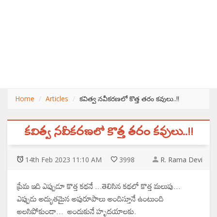
Home
Articles
కవిత్వ నవీకరణలో కొత్త తరం కవులు..‌!!
కవిత్వ నవీకరణలో కొత్త తరం కవులు..‌!!
14
th
Feb 2023 11:10 AM
3998
R. Rama Devi
ప్రేమ ఇది ఎప్పుడూ కొత్త కథనే ...తెలిసిన కథలో కొత్త మలుపు...
ఎప్పుడు అద్భుతమైన అపురూపాలు అందిస్తూనే ఉంటుంది
అలసిపోకుండా... అందుకునే హృదయాలకు.