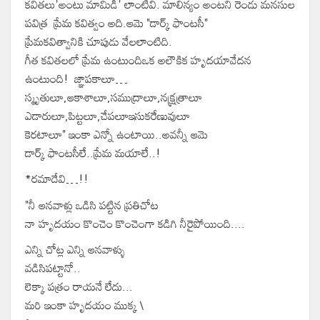
కవితలు'అంటు మామిడి' లాంటివి. మాలిన్యం అంటని రెండు మనసుల
పవిత్ర ప్రేమ కవిత్వం అది.ఆమె "డార్క్ ఫాంటసీ"
ప్రేమకవిత్వానికి చూపుడు వేలలాంటిది.
గీత క‌విత‌లలో ప్రేమ ఉంటుందిఒక అలౌకిక హృద‌యావేద‌న
ఉంటుంది! జ్ఞాప‌కాలూ…
స్మృతులూ,ఆకాశాలూ,స‌ముద్రాలూ,న‌క్ష్ర‌త్రాలూ
ఎడారులూ,పిట్ట‌లూ,చేప‌లూఇసుక‌రేణువులూ
కెర‌టాలూ" ఇంకా ఎన్నో ఉంటాయి..అవ‌న్నీ ఆమె
డార్క్ ఫాంట‌సీలే..ప్రేమ మయాలే..!
*రమాదేవి…!!
"నీ ఆనవాళ్లు ఒడిసి పట్టిన ప్రతిచోట
నా హృదయం కొంచెం కొంచెంగా కడిగి నీరైపోయింది....
ఎన్ని చోట్ల ఎన్ని ఆనవాళ్ళు
వడిసిపట్టానో..
లెక్కా పత్రం రాయనే లేదు...
మరి ఇంకా హృదయం ముక్క \