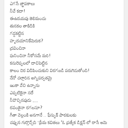
ఎగసే జ్ఞాపకాలు
నీవే కదా!
ఈఉదయపు తెలిమంచు
తునకల తాకిడికి
గడ్డకట్టిన
హృదయానికేమెరుక?
ద్రవించినా
ఘనించినా నీకోసమే మరి!
కనురెప్పలలో దాచిపెట్టిన
కాలం చెర విడిపించుకుని విరగబడి పరుగెడుతోంది!
నేనో చల్లారిన అగ్నిపర్వతమై
ఇంకా వేచి ఉన్నాను
ఎప్పటికైనా సరే
నీవొచ్చినపుడు …
రవంతైనా రగలనూ?
గీతా వెల్లంకి అనగానే .. ఫేస్బుక్ పాఠకులకు
చప్పున గుర్తొచ్చేది “ప్రేమ కవితలు "ఓ ప్రత్యేక డిక్షన్ లో రాసే ఆమె