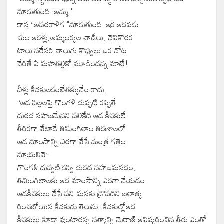
మారుతుంది.’అమ్మ '
కాస్త “అపరకాళిగ "మారుతుంది. ఇక ఆడపడు
చుల ఆరళ్లు,అమ్మలక్కల చాడీలు, చెవికొరక
టాలు సరేసరి.నాలుగు కొప్పులు ఒక చోట
చేరితే ఏ మహాతల్లికో మూడిందన్న మాటే!
వీళ్లు కీచకులకంటేతక్కువేం కాదు.
“ఆడ పిల్లలపై గొంగళి దుప్పటి కప్పితే
దురద సహజమేనని పలికేది ఆడ కీచకులే
తీరికగా వేటాడే తిమింగిలాల తిరణాలలో
ఆడ మాంసాన్ని ఎరగా వేసే మంత్ర గత్తెల
మాయలివె”
గొంగళి దుప్పటి కప్పి దురద సహజమనడం,
తిమింగిలాలకు ఆడ మాంసాన్ని ఎరగా వేయడం
ఆడకీచకులు చేసే పని.మనకు ద్రౌపదిని బలాత్క
రించబోయిన కీచకుడు తెలుసు. కీచకుల్లోఆడ
కీచకులు కూడా వుంటారన్న సత్యాన్ని మెరాజ్ ఆవిష్కరించిన తీరు ఎంతో