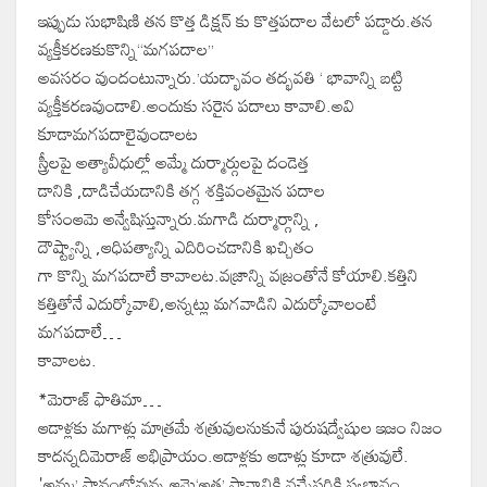
ఇప్పుడు సుభాషిణి తన కొత్త డిక్షన్ కు కొత్తపదాల వేటలో పడ్డారు.తన
వ్యక్తీకరణకుకొన్ని“మగపదాల”
అవసరం వుందంటున్నారు.’యద్భావం తద్భవతి ‘ భావాన్ని బట్టి
వ్యక్తీకరణవుండాలి.అందుకు సరైన పదాలు కావాలి.అవి
కూడామగపదాలైవుండాలట
స్త్రీలపై అత్యావీధుల్లో అమ్మే దుర్మార్గులపై దండెత్త
డానికి ,దాడిచేయడానికి తగ్గ శక్తివంతమైన పదాల
కోసంఆమె అన్వేషిస్తున్నారు.మగాడి దుర్మార్గాన్ని ,
దౌష్ట్యాన్ని ,ఆధిపత్యాన్ని ఎదిరించడానికి ఖచ్చితం
గా కొన్ని మగపదాలే కావాలట.వజ్రాన్ని వజ్రంతోనే కోయాలి.కత్తిని
కత్తితోనే ఎదుర్కోవాలి,‌అన్నట్లు మగవాడిని ఎదుర్కోవాలంటే
మగపదాలే…
కావాలట.
*మెరాజ్ ఫాతిమా…
ఆడాళ్లకు మగాళ్లు మాత్రమే శత్రువులనుకునే పురుషద్వేషుల ఇజం నిజం
కాదన్నదిమెరాజ్ అభిప్రాయం.ఆడాళ్లకు ఆడాళ్లు కూడా శత్రువులే.
'అమ్మ’ స్థానంలోవున్న ఆమె‘అత్త’ స్థానానికి వచ్చేసరికి స్వభావం