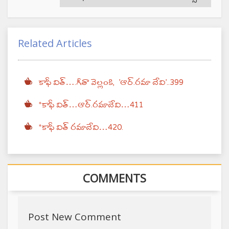
Related Articles
కాఫీ విత్….గీతా వెల్లంకి, ‌ 'ఆర్.రమా దేవి'..399
*కాఫీ విత్…ఆర్.రమాదేవి…411
*కాఫీ విత్ రమాదేవి…420.
COMMENTS
Post New Comment