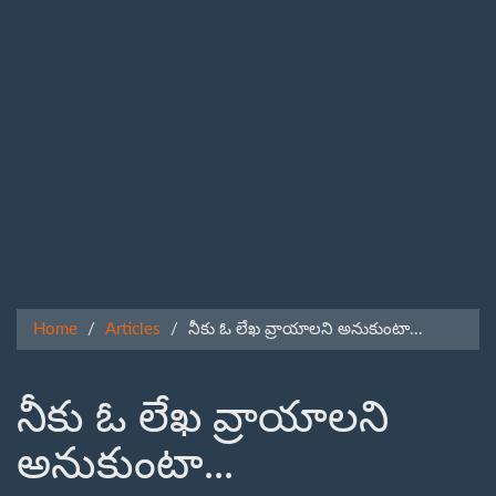
Home
Articles
నీకు ఓ లేఖ వ్రాయాలని అనుకుంటా...
నీకు ఓ లేఖ వ్రాయాలని
అనుకుంటా...