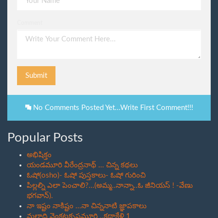
Comment
Submit
No Comments Posted Yet...Write First Comment!!!
Popular Posts
అభిషిక్తం
యండమూరి వీరేంద్రనాథ్ ... చిన్న కథలు
ఓషో(osho)- ఓషో పుస్తకాలు- ఓషో గురించి
పిల్లల్ని ఎలా పెంచాలి?...(అమ్మ..నాన్నా..ఓ జీనియస్ ! -వేణు
భగవాన్).
నా ఇష్టం నాకిష్టం ...నా చిన్ననాటి జ్ఞాపకాలు
మల్లాది వెంకటకృష్ణమూర్తి ..కథాకేళి 1