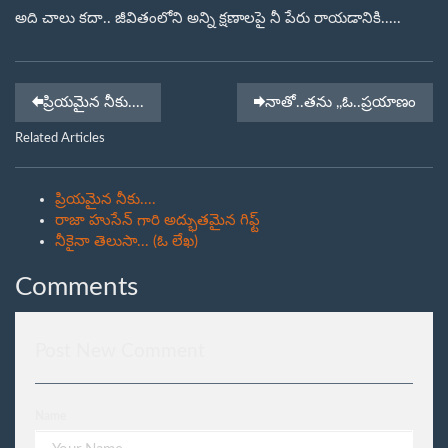
అది చాలు కదా.. జీవితంలోని అన్ని క్షణాలపై నీ పేరు రాయడానికి.....
ప్రియమైన నీకు....
నాతో..తను ,,ఓ..ప్రయాణం
Related Articles
ప్రియమైన నీకు....
రాజా హుసేన్ గారి అద్భుతమైన గిఫ్ట్
నీకైనా తెలుసా... (ఓ లేఖ)
Comments
Post New Comment
Name