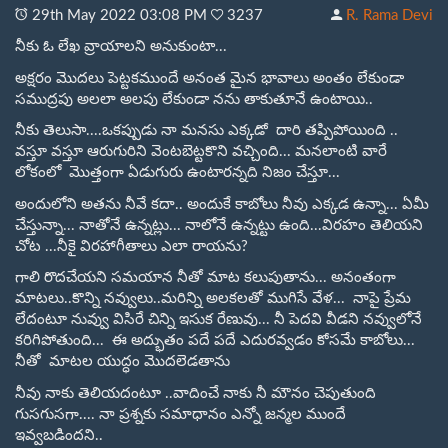
29
th
May 2022 03:08 PM
3237
R. Rama Devi
నీకు ఓ లేఖ వ్రాయాలని అనుకుంటా...
అక్షరం మొదలు పెట్టకముందే అనంత మైన భావాలు అంతం లేకుండా
సముద్రపు అలలా అలపు లేకుండా నను తాకుతూనే ఉంటాయి..
నీకు తెలుసా....ఒకప్పుడు నా మనసు ఎక్కడో దారి తప్పిపోయింది ..
వస్తూ వస్తూ ఆరుగురిని వెంటబెట్టకొని వచ్చింది... మనలాంటి వారే
లోకంలో మొత్తంగా ఏడుగురు ఉంటారన్నది నిజం చేస్తూ...
అందులోని అతను నీవే కదా.. అందుకే కాబోలు నీవు ఎక్కడ ఉన్నా... ఏమీ
చేస్తున్నా... నాతోనే ఉన్నట్లు... నాలోనే ఉన్నట్టు ఉంది...విరహం తెలియని
చోట ...నీకై విరహాగీతాలు ఎలా రాయను?
గాలి రొదచేయని సమయాన నీతో మాట కలుపుతాను... అనంతంగా
మాటలు..కొన్ని నవ్వులు..మరిన్ని అలకలతో ముగిసే వేళ... నాపై ప్రేమ
లేదంటూ నువ్వు విసిరే చిన్ని ఇసుక రేణువు... నీ పెదవి వీడని నవ్వులోనే
కరిగిపోతుంది... ఈ అద్భుతం పదే పదే ఎదురవ్వడం కోసమే కాబోలు...
నీతో మాటల యుద్ధం మొదలెడతాను
నీవు నాకు తెలియదంటూ ..వాదించే నాకు నీ మౌనం చెపుతుంది
గుసగుసగా.... నా ప్రశ్నకు సమాధానం ఎన్నో జన్మల ముందే
ఇవ్వబడిందని..