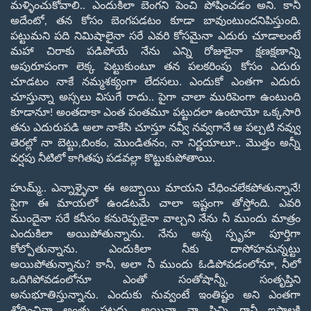
మళ్ళించుకోవాలి..
ఎందుకిలా బెంగని పెంచి పోషించడం అని. కానీ
అదేంటో
,
తన కోసం బెంగపడటం కూడా
బావుంటుందనిపిస్తుంది.
పట్టుమని పది నిమిషాలైనా సరే ఎవరి కోసమైనా ఎదురు
చూడాలంటే
మహా చిరాకు పడిపోయే నేను ఎన్ని రోజులైనా క్షణక్షణాన్ని
అపురూపంగా లెక్క
పెట్టుకుంటూ తన పలకరింపు కోసం ఎదురు
చూడటం నాకే నమ్మశక్యంగా లేదసలు.
ఎందుకో
ఎంతగా ఎదురు
చూస్తున్నా అస్సలు విసుగే రాదు.. పైగా చాలా మురిపెంగా
ఉంటుంది
కూడానూ! అంతదాకా ఎంత పంతమూ పట్టుదలా ఉంటాయో ఒక్కసారి
తను ఎదురుపడి అలా నాకేసి
చూస్తూ నవ్వీ నవ్వగానే ఆ పల్చటి నవ్వు
తెరల్లో నా బెట్టు
,
బింకం
,
మొండితనం
,
నా
నిర్ణయాలూ.. మొత్తం అన్నీ
వర్షపు నీటిలో కాగితపు పడవల్లా కొట్టుకుపోతాయి.
హుమ్మ్.. ఎన్నాళ్ళైనా ఈ అబ్బాయి మాయని చేధించలేకపోతున్నానే!
పైగా ఈ
మాయలో ఉండటమే చాలా ఇష్టంగా తోస్తోంది. ఎవరి
ముందైనా సరే కనీసం కనురెప్పలైనా
వాల్చని నేను నీ ముందు మాత్రం
ఎందుకిలా అయిపోతున్నాను. నేను అన్న స్పృహ
పూర్తిగా
కోల్పోతున్నాను. ఎందుకిలా నీకు దాసోహమన్నట్టు
అయిపోతున్నాను
?
కానీ
,
అలా నీ ముందు ఓడిపోవడంలోనూ
,
నీలో
ఒదిగిపోవడంలోనూ ఎంతో సంతోషాన్నీ
,
సంతృప్తిని
అనుభూతిస్తున్నాను. ఎందుకు నువ్వంటే ఇంతిష్టం అని ఎంతగా
శోధించినా అంతు పట్టదు. అయినా నా పిచ్చి గానీ ఇష్టాలకి