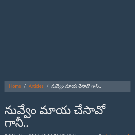
Home
Articles
నువ్వేం మాయ చేసావో గానీ..
నువ్వేం మాయ చేసావో
గానీ..