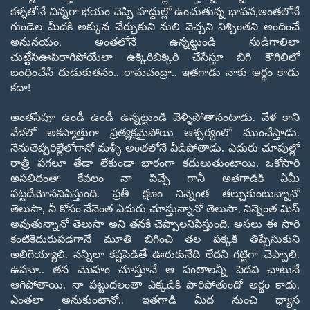
కళ్ళతోనే చిన్నగా భయం చెప్పి హద్దుల్లో
ఉంచుతున్న భావన
,
అంతలోనే
గుండెల మీదకి అక్కున చేర్చుకుని నులి వెచ్చని
నిశ్చింతని అందించే
అనునయం
,
అంతలోనే ఉన్నట్టుండి సుడిగాలిలా
చుట్టేసి
ఊపిరాగిపోయేలా ఉక్కిరిబిక్కిరి చేసేస్తూ బిగి కౌగిలిలో
బంధించేసే దుడుకుతనం.. రామచంద్రా.. ఇతగాడు నాకు అర్థం కాడు
కదా!
అంతసేపూ ఉండీ ఉండీ ఉన్నట్టుండి వెళ్ళిపోతానంటాడు. వేళ కాని
వేళలో
అకస్మాత్తుగా ప్రత్యక్షమైపోయి ఆశ్చర్యంలో ముంచేస్తాడు.
నేను
తెప్పరిల్లేలోగానో మళ్ళీ అంతలోనే వీడిపోతాడు. ఎదురు చూపుల్లో
రాత్రీ పగలూ
తేడా లేకుండా భారంగా కదులుతుంటాయి. ఒకోసారి
అసలిదంతా కేవలం నా పిచ్చే గానీ
అతగాడికి ఏమీ
పట్టదేమోననిపిస్తుంది. ప్రతీ క్షణం నిన్నెంత తల్చుకుంటున్నానో
తెలుసా
,
నీ కోసం నేనెంత ఎదురు చూస్తున్నానో తెలుసా
,
నిన్నెంత మిస్
అవుతున్నానో తెలుసా అని తనకి చెప్పాలనిపిస్తుంది. అసలు ఈ సారి
కంటికెదురు
పడగానే మూతి బిగించి తల పక్కకి తిప్పేసుకుని
అలిగెయ్యాలి. నన్నిలా
కష్టపెడితే ఊరుకునేది లేదని గట్టిగా చెప్పాలి.
ఉహూ.. తన మొహం చూస్తూనే ఆ
పంతాలన్నీ పెదవి చాటునే
ఆగిపోతాయి. నా పట్టుదలంతా ఎక్కడికి పారిపోతుందో
అర్థం కాదు.
ఎంతలా అనుకుంటానో.. ఇతగాడి మీద నుంచి ధ్యాస