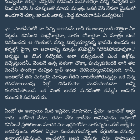
నువ్వేమో తీరిగ్గా ఎప్పటికో కనిపించి మహా
తేలిగ్గా చిన్ని
నవ్వొకటి నా
మీద విసిరేసి నీ చూపులతో మాయ మంత్రం ఒకటి వేసి నేనలా మైకంలో
ఉండగానే చక్కా జారుకుంటావు.. పెద్ద మాయగాడివి నువ్వసలు!
ఛా.. ఎంతసేపటికీ నా పిచ్చి ఆరాటమే గానీ ఈ అబ్బాయికి బొత్తిగా ఏం
పట్టదు. కనిపించి రెండ్రోజులైనా
,
వారం రోజులైనా ఏ మాత్రం బెంగే
వినిపించదు ఆ
గొంతులో. నన్ను మిస్సయ్యానన్న భావమే ఉండదు ఆ
కళ్ళల్లో. పైగా
,
నా ఆరాటాన్ని
మాత్రం కనిపెట్టేసి "దొరికిపోయావుగా.."
అన్నట్టు ఆ దొంగ నవ్వొకటి. అలా
నవ్వుతుంటే ఎంత ఉక్రోషం
వచ్చేస్తుందనీ.. వెంటనే ఉన్న పళంగా చొక్కా పుచ్చుకు
కిందకి లాగి తల
వంచేసి పొందిగ్గా దువ్విన క్రాఫ్ అంతా
చెరిపెయ్యాలనిపిస్తుంది. కానీ..
అంతలోనే తన చురుకైన చూపుల గీతని దాటలేకపోతున్నట్టు
ఒక చిన్న
తటపటాయింపు. సిగ్గో
,
బిడియమో
,
మొహమాటమో.. అన్నీ
కలగలిసిపోయిన ఒక
వింత భావన మనసంతా కమ్మేసి అడుగు
ముందుకి పడనీయదు.
ఏంటో ఈ అబ్బాయి మీద ఇష్టమో
,
మోహమో
,
ప్రేమో
,
ఆరాధనో అర్థం
కాదు. ఒకోసారి
నేనూ
,
తనూ వేరు కాదేమో అనిపిస్తాడు. అద్దంలో
కనిపించే ప్రతిబింబం మాదిరి
మా ఇద్దరిలోనూ దాగున్నది ఒకటే ఆత్మేమో
అనిపిస్తుంది. తనతో ఏదైనా
పంచుకోగలనన్నంత దగ్గరితనం
,
చనువూ
ఉన్నాయనిపిస్తుంది. అంతలోనే అల్లరి
చేస్తున్న చిన్ని పాపాయిని