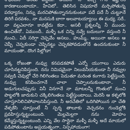
కారణాలుంటాయా..
హేవిటో.. తెలిసిన విషయాలే మర్చిపోతున్న
పరధ్యానం
,
నిన్ను మరచిపోతున్నాననుకుంటూ పదే పదే
నీ చుట్టూనే
తిరిగే పరవశం.. నా మనసుకి బాగా అలవాటయ్యాయి ఈ మధ్య. సరే..
నా వల్ల
ఎలాగూ కావట్లేదు కదా.. అసలీ ప్రశ్నలన్నీ నీ ముందు
ఉంచితేనో.. ఏముందీ..
మళ్ళీ ఒక చిన్ని నవ్వే బదులుగా వస్తుంది నీ
నుంచి.. ఏదీ సరిగ్గా చెప్పవేం అసలు..
హుమ్మ్.. అయినా అసలు ఆ
చెప్పీ చెప్పకుండా చెప్పినట్టు చెప్పకపోవడంలోనే ఉందనుకుంటా నీ
మాయంతా.. దొంగ పిల్లోడా!
ఒక్క రోజంతా నువ్వు కనపడకపోతే ఎన్నో యుగాలు ఎదురు
చూసినట్టనిపిస్తుంది.
నను నిమిషమైనా నిలువనీయకుండా
నీ
నవ్వుల
సవ్వడి చెవుల్లో చేరి గిలిగింతలు పెడుతూ మరింత కంగారు
పెట్టేస్తుంది.
నువ్వు కనిపించగానే చాలా చెప్పాలనుకుంటానా.. నీ
అడుగుల
చప్పుడు వినీ వినగానే నా మాటలన్నీ గొంతులో నుంచి
పొట్టలోకి జారుకుని
చక్కిలిగింతలు పెట్టేస్తుంటాయి. మెరిసే ఆ కళ్ళలోకి
చూస్తూ
నిలిచిపోవాలనిపిస్తుంది. నీ అరచేతిలో ఒదిగిపోయిన నా చేతి
వేళ్ళకేసి
చూస్తుంటే నీ స్పర్శ తాలూకు వెచ్చదనం గుండెల్లోకి
ప్రవహిస్తున్నట్టుంటుంది.
మెల్లమెల్లగా నను మోహం
కమ్మేస్తున్నట్టుంటుంది.
ఎన్ని వేల సార్లైనా మళ్ళీ మళ్ళీ
అదే మాయలో
పడిపోతుంటాను
అప్రయత్నంగా.. నిస్సహాయంగా!