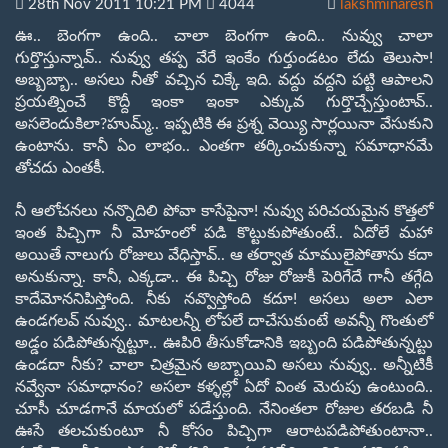
28
th
Nov 2011 10:21 PM
4044
lakshminaresh
ఊ..
బెంగగా ఉంది.. చాలా బెంగగా ఉంది.. నువ్వు చాలా
గుర్తొస్తున్నావ్.. నువ్వు
తప్ప వేరే ఇంకేం గుర్తుండటం లేదు తెలుసా!
అబ్బబ్బా.. అసలు నీతో వచ్చిన
చిక్కే ఇది. వద్దు వద్దని పట్టి ఆపాలని
ప్రయత్నించే కొద్దీ ఇంకా ఇంకా
ఎక్కువ గుర్తొచ్చేస్తుంటావ్..
అసలెందుకిలా
?
హుమ్మ్.. ఇప్పటికి ఈ ప్రశ్న
వెయ్యి సార్లయినా వేసుకుని
ఉంటాను. కానీ ఏం లాభం.. ఎంతగా తర్కించుకున్నా
సమాధానమే
తోచదు ఎంతకీ.
నీ ఆలోచనలు నన్నొదిలి పోవా కాసేపైనా! నువ్వు పరిచయమైన కొత్తలో
ఇంత
పిచ్చిగా నీ మోహంలో పడి కొట్టుకుపోతుంటే.. ఏదోలే మహా
అయితే నాలుగు రోజులు
వేధిస్తావ్.. ఆ తర్వాత మాములైపోతాను కదా
అనుకున్నా. కానీ
,
ఎక్కడా.. ఈ
పిచ్చి రోజు రోజుకీ పెరిగేదే గానీ తగ్గేది
కాదేమోననిపిస్తోంది. నీకు
నవ్వొస్తోంది కదూ! అసలు అలా ఎలా
ఉండగలవ్ నువ్వు.. మాటలన్నీ లోపలే
దాచేసుకుంటే అవన్నీ గొంతులో
అడ్డం పడిపోతున్నట్టూ..
ఊపిరి తీసుకోడానికి
ఇబ్బంది పడిపోతున్నట్టు
ఉండదా నీకు
?
చాలా చిత్రమైన అబ్బాయివి అసలు నువ్వు..
అన్నీటికీ
నవ్వేనా సమాధానం
?
అసలా కళ్ళల్లో ఏదో వింత మెరుపు ఉంటుంది..
చూసీ
చూడగానే మాయలో పడేస్తుంది. నేనింతలా రోజుల తరబడి నీ
ఊసే తలచుకుంటూ నీ కోసం
పిచ్చిగా ఆరాటపడిపోతుంటానా..