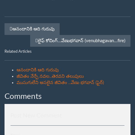
ఆనందానికి ఆది గురువు
లైఫ్ కోచింగ్...వేణుభగవాన్ (venubhagavan...fire)
Related Articles
ఆనందానికి ఆది గురువు
జీవితం నేర్పే నవల..తెరవని తలుపులు
ముసుగులేని అసలైన జీవితం ..వేణు భగవాన్ (ఫైర్)
Comments
Post New Comment