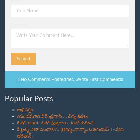
Name
Comment
Submit
No Comments Posted Yet...Write First Comment!!!
Popular Posts
అభిషిక్తం
యండమూరి వీరేంద్రనాథ్ ... చిన్న కథలు
ఓషో(osho)- ఓషో పుస్తకాలు- ఓషో గురించి
పిల్లల్ని ఎలా పెంచాలి?...(అమ్మ..నాన్నా..ఓ జీనియస్ ! -వేణు
భగవాన్).