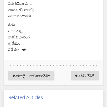
పరుగులెడతాను...
అంతం లేని కాలాన్ని
అందుకుందామని...
ఓయ్
నిజం చెప్పు
నాతో పయనించే
ఓ మేఘం
నీవే కదా..❤️
శకలాలై ... రాలిపోతానేమో
తెలిసి చేసేదే
Related Articles