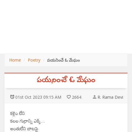
Home
Poetry
పయనించే ఓ మేఘం
పయనించే ఓ మేఘం
01
st
Oct 2023 09:15 AM
2664
R. Rama Devi
కళ్లెం లేని
కలల గుర్రాన్ని ఎక్కి...
అంతులేని బాటపై