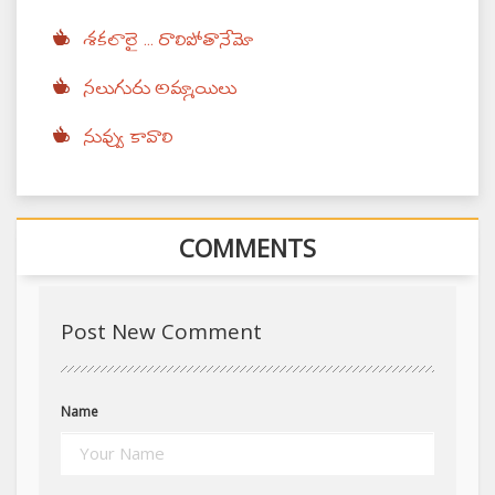
శకలాలై ... రాలిపోతానేమో
నలుగురు అమ్మాయిలు
నువ్వు కావాలి
COMMENTS
Post New Comment
Name