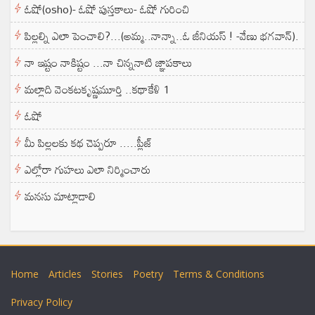
ఓషో(osho)- ఓషో పుస్తకాలు- ఓషో గురించి
పిల్లల్ని ఎలా పెంచాలి?...(అమ్మ..నాన్నా..ఓ జీనియస్ ! -వేణు భగవాన్).
నా ఇష్టం నాకిష్టం ...నా చిన్ననాటి జ్ఞాపకాలు
మల్లాది వెంకటకృష్ణమూర్తి ..కథాకేళి 1
ఓషో
మీ పిల్లలకు కథ చెప్పరూ .....ప్లీజ్
ఎల్లోరా గుహలు ఎలా నిర్మించారు
మనసు మాట్లాడాలి
Home
Articles
Stories
Poetry
Terms & Conditions
Privacy Policy