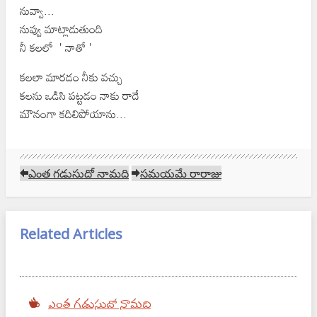
నువ్వా...
నువ్వు మాట్లాడుతుంది
నీ కలలో ' నాతో '
కలలా మారడం నీకు వచ్చు
కలను ఒడిసి పట్టడం నాకు రాదే
మౌనంగా కదిలిపోయాను...
ఎంత గడుసుదో నామది
సమయమే రారాజు
Related Articles
ఎంత గడుసుదో నామది