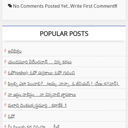
No Comments Posted Yet...Write First Comment!!!
POPULAR POSTS
అభిషిక్తం
యండమూరి వీరేంద్రనాథ్ ... చిన్న కథలు
ఓషో(osho)- ఓషో పుస్తకాలు- ఓషో గురించి
పిల్లల్ని ఎలా పెంచాలి?...(అమ్మ..నాన్నా..ఓ జీనియస్ ! -వేణు భగవాన్).
నా ఇష్టం నాకిష్టం ...నా చిన్ననాటి జ్ఞాపకాలు
మల్లాది వెంకటకృష్ణమూర్తి ..కథాకేళి 1
ఓషో
మీ పిల్లలకు కథ చెప్పరూ .....ప్లీజ్