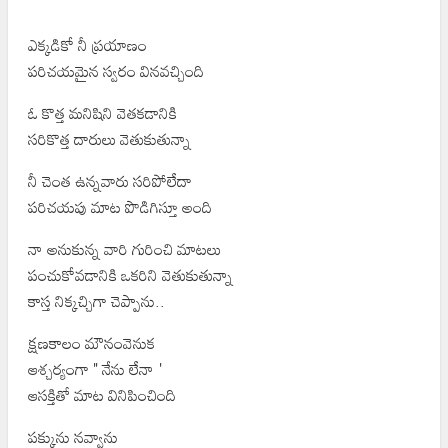
ఎక్కడికో నీ ప్రయాణం
పరిచయమైన స్వరం వినవచ్చింది
ఓ కొత్త మనిషిని వెతకడానికి
సరికొత్త దారులు వెతుకుతున్నా
నీ చెంత ఉన్నవారు సరిపోలేదా
పరిచయపు మాట పొడిగిస్తూ అంది
నా అనుకున్న వారి గురించి మాటలు
పంచుకోవడానికి ఒకరిని వెతుకుతున్నా
కాస్త నిక్కచ్చిగా చెప్పాను..
క్షణకాలం మౌనంవెనుక
ఆశ్చర్యంగా " నేను లేనా '
ఆసక్తితో మాట వినిపించింది
పక్కును నవ్వాను