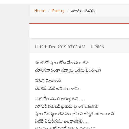
Home
Poetry
మాను - మనిషి
19
th
Dec 2019 07:08 AM
2806
ఎడారిలో పూల తోట వేశాడు అతను
చూసినవారంతా నవ్వారు ఇదేమి వింత అని
ఏమని చెబుతాడు
ఎంతమందికి అని చెబుతాడు
నాటి నేల ఎడారి అయ్యిందని....
మానుకి మనిషికి బ్రతుకు పై ఆశ ఒకటేనని
పూల మొక్కలు తన పంథాను మార్చుకుంటాయి అని
ఏటికి ఎదురీదడం అలవాటేనని....
తను మానుతో పెనవేసుకున్న మనిషినని...