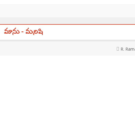
మాను - మనిషి
R. Ram