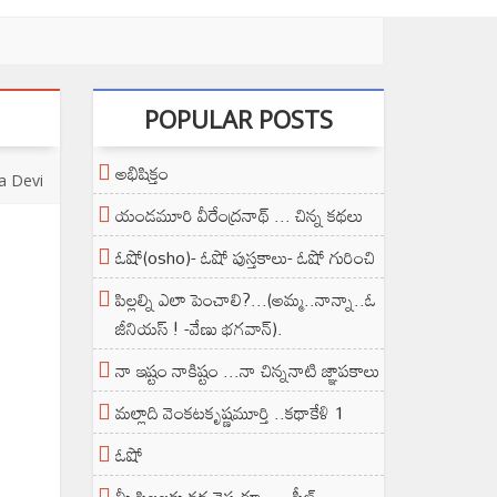
POPULAR POSTS
అభిషిక్తం
a Devi
యండమూరి వీరేంద్రనాథ్ ... చిన్న కథలు
ఓషో(osho)- ఓషో పుస్తకాలు- ఓషో గురించి
పిల్లల్ని ఎలా పెంచాలి?...(అమ్మ..నాన్నా..ఓ
జీనియస్ ! -వేణు భగవాన్).
నా ఇష్టం నాకిష్టం ...నా చిన్ననాటి జ్ఞాపకాలు
మల్లాది వెంకటకృష్ణమూర్తి ..కథాకేళి 1
ఓషో