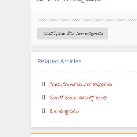
మనిషి మంచోడు ఎలా అవుతాడు
Related Articles
మనిషి మంచోడు ఎలా అవుతాడు
మదిలో మెదిలి..ఊహల్లో మెరిసి
నీ లాటి జ్ఞాపకం