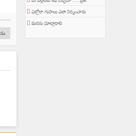
మీ పిల్లలకు కథ చెప్పరూ .....ప్లీజ్
ఎల్లోరా గుహలు ఎలా నిర్మించారు
మనసు మాట్లాడాలి
సు