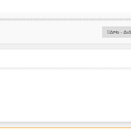
మాట - మన