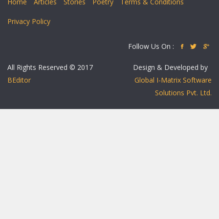
Home
Articles
Stories
Poetry
Terms & Conditions
Privacy Policy
Follow Us On :
All Rights Reserved © 2017
Design & Developed by
BEditor
Global I-Matrix Software
Solutions Pvt. Ltd.