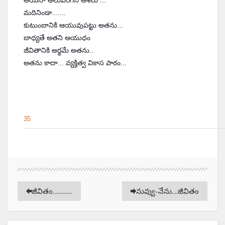
అయినా అలుపెరగని ఆశలు ...
మదినిండా.......
కుటుంబానికి ఆయువుపట్టు అతను...
బాధ్యతే అతని ఆయుధం
జీవితానికి అర్థమే అతను..
అతను కాదా... వ్యక్తిత్వ వికాస పాఠం...
35
జీవితం.............
నువ్వు-నేను....జీవితం