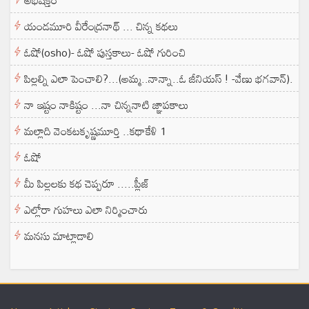
యండమూరి వీరేంద్రనాథ్ ... చిన్న కథలు
ఓషో(osho)- ఓషో పుస్తకాలు- ఓషో గురించి
పిల్లల్ని ఎలా పెంచాలి?...(అమ్మ..నాన్నా..ఓ జీనియస్ ! -వేణు భగవాన్).
నా ఇష్టం నాకిష్టం ...నా చిన్ననాటి జ్ఞాపకాలు
మల్లాది వెంకటకృష్ణమూర్తి ..కథాకేళి 1
ఓషో
మీ పిల్లలకు కథ చెప్పరూ .....ప్లీజ్
ఎల్లోరా గుహలు ఎలా నిర్మించారు
మనసు మాట్లాడాలి