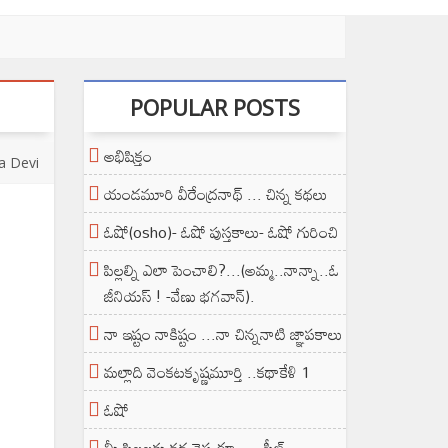
POPULAR POSTS
అభిషిక్తం
a Devi
యండమూరి వీరేంద్రనాథ్ ... చిన్న కథలు
ఓషో(osho)- ఓషో పుస్తకాలు- ఓషో గురించి
పిల్లల్ని ఎలా పెంచాలి?...(అమ్మ..నాన్నా..ఓ
జీనియస్ ! -వేణు భగవాన్).
నా ఇష్టం నాకిష్టం ...నా చిన్ననాటి జ్ఞాపకాలు
మల్లాది వెంకటకృష్ణమూర్తి ..కథాకేళి 1
ఓషో