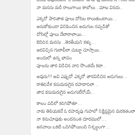
నా మనసు మరీ రాలుగాయి కాబోలు.. మాట వినదు..
ఎక్కడో పారిజాత పూలు దోసిట రాలుతుంటాయి...
అనుకోకుండా వినిపించిన అడుగుల సవ్వడితో
దోసిట్లో పూలు నేలారాలాయి...
బెదిరిన మనసు ..తెరతీయని కళ్ళు...
ఆరవిచ్చిన గులాబీలా చుట్టూ చూస్తాయి..
అందులో ఉన్న భావం
పూలను జార విడిచిన వారి సొంతమే కదా..
అవును!! అవి ఎప్పుడో ఎక్కడో జారవిడిచిన అడుగులు...
రాతిరివేళ కనుమరుగైన రహదారిలా...
జాడ కనుమరుగైన అడుగులేనోయ్..
కాలం వడిలో కరిగిపోతూ...
నాకు తెలియకనే ఓ రహద్యపు గుహలో నిక్షిప్తమైన మరకతంలా
నా కనుచూపుకు అందనంత దూరములో...
ఆనవాలు ఒకటి ఒదిగిపోయింది నిశ్శబ్దంగా...