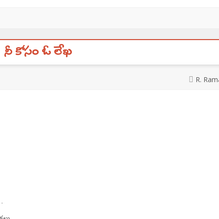
నీ కోసం ఓ లేఖ
R. Ram
..
లు.. ...