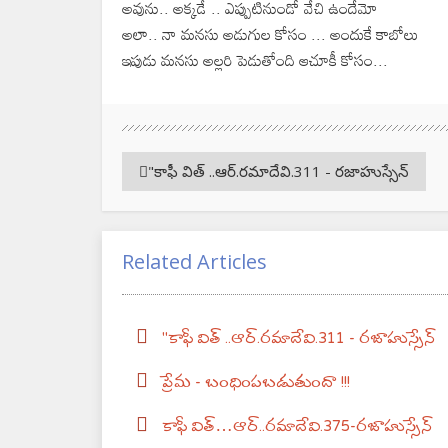
అవును.. అక్కడే .. ఎప్పుటినుండో వేచి ఉందేమో
అలా.. నా మనసు అడుగుల కోసం ... అందుకే కాబోలు
ఇపుడు మనసు అల్లరి పెడుతోంది ఆచూకీ కోసం...
"కాఫీ విత్ ..ఆర్.రమాదేవి.311 - రజాహుస్సేన్
Related Articles
"కాఫీ విత్ ..ఆర్.రమాదేవి.311 - రజాహుస్సేన్
ప్రేమ - బంధింపబడుతుందా !!!
కాఫీ విత్…ఆర్..రమాదేవి.375-రజాహుస్సేన్