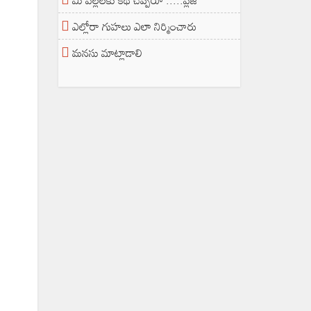
మీ పిల్లలకు కథ చెప్పరూ .....ప్లీజ్
ఎల్లోరా గుహలు ఎలా నిర్మించారు
మనసు మాట్లాడాలి