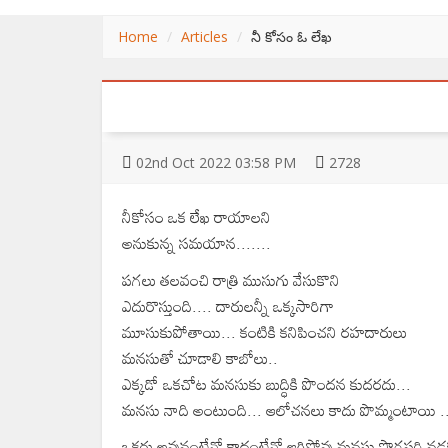
Home
Articles
నీ కోసం ఓ లేఖ
02
nd
Oct 2022 03:58 PM
2728
నీకోసం ఒక లేఖ రాయాలని
అనుకున్న సమయాన.......
పగలు తలవంచి రాత్రి ముసుగు వేసుకొని
ఎదురొస్తుంది.... దారులన్నీ ఒక్కసారిగా
మూసుకుపోతాయి... కంటికి కనిపించని రహదారులు
మనసుతో చూడాలి కాబోలు..
ఎక్కడో ఒకచోట మనసుకు బుద్ధికి పొందన కుదరదు...
మనసు నాది అంటుంది... ఆలోచనలు కాదు పొమ్మంటాయి .
ఒకరు అవునంటేనో కాదంటేనో ఆగిపోవు మనసు సొగసరి నడక