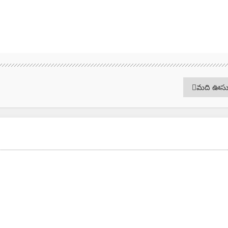
మది ఊసు