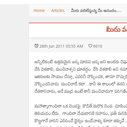
Home
Articles
మీరు వదిలేస్తున్న మీ ఆనందం......
మీరు వద
26
th
Jun 2011 05:55 AM
6010
అన్నిటికంటే ఉత్తమమైన జన్మ మానవ జన్మ అని అందరు చెప
వేసి వెతకాలి, మంచివాళ్ళని భూతద్దం వేసి వెతకాలి అ
ఇతరులకు సాయం చేస్తూ, ఎవరినీ నొప్పించక, తానూ నొచ్చు
నొప్పించనివాడు మంచివాడే కదా...కానీ ఈ కాలంలో తనని తన
చేతకానివాడు, అనే ముద్ర ఉంటే కానీ మంచివాడుగా పరిగణ
మహాత్మాగాంధిలా ఒక చెంపపై కొడితే మరొక చెంప చూపించి 
తెలియడం లేదు.. గాంధిలా చేయడానికి సహనం, ప్రతీ మనిషిన
కొట్టగానే వారిని ఎదిరించే ధైర్యం ఉండేవాళ్ళు కూడా తక్కు