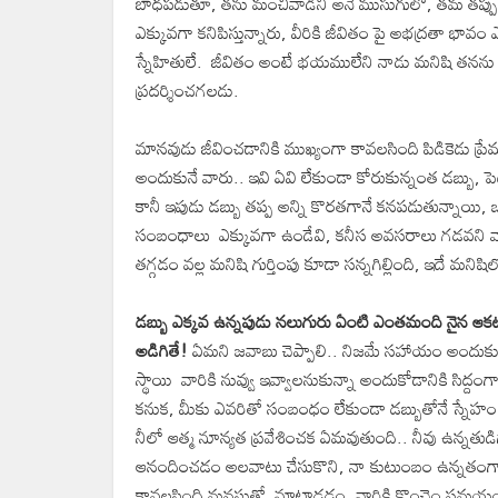
బాధపడుతూ, తను మంచివాడిని అనే ముసుగులో, తమ తప్పులన
ఎక్కువగా కనిపిస్తున్నారు, వీరికి జీవితం పై అభద్రతా భావం 
స్నేహితులే. జీవితం అంటే భయములేని నాడు మనిషి తనను తన
ప్రదర్శించగలడు.
మానవుడు జీవించడానికి ముఖ్యంగా కావలసింది పిడికెడు 
అందుకునే వారు.. ఇవి ఏవి లేకుండా కోరుకున్నంత డబ్బు, పె
కానీ ఇపుడు డబ్బు తప్ప అన్ని కొరతగానే కనపడుతున్నాయి, 
సంబంధాలు ఎక్కువగా ఉండేవి, కనీస అవసరాలు గడవని వ
తగ్గడం వల్ల మనిషి గుర్తింపు కూడా సన్నగిల్లింది, ఇదే మని
డబ్బు ఎక్కవ ఉన్నపుడు నలుగురు ఏంటి ఎంతమంది నైన ఆకట్ట
అడిగితే!
ఏమని జవాబు చెప్పాలి.. నిజమే సహాయం అందుకున
స్థాయి వారికి నువ్వు ఇవ్వాలనుకున్నా అందుకోడానికి సిద
కనుక, మీకు ఎవరితో సంబంధం లేకుండా డబ్బుతోనే స్నేహం చ
నీలో ఆత్మ నూన్యత ప్రవేశించక ఏమవుతుంది.. నీవు ఉన్నతుడ
ఆనం
దిం
చడం అలవాటు చేసుకొని, నా కుటుంబం ఉన్నతంగా 
కావలసింది మనసుతో మాట్లాడడం, వారికి కొంచెం సమయం ప