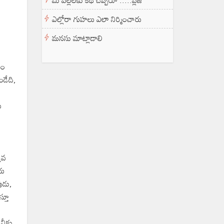
మీ పిల్లలకు కథ చెప్పరూ .....ప్లీజ్
ఎల్లోరా గుహలు ఎలా నిర్మించారు
మనసు మాట్లాడాలి
యం
ండేది,
ు
ువ
దు
ుడు,
స్తూ
నీకు