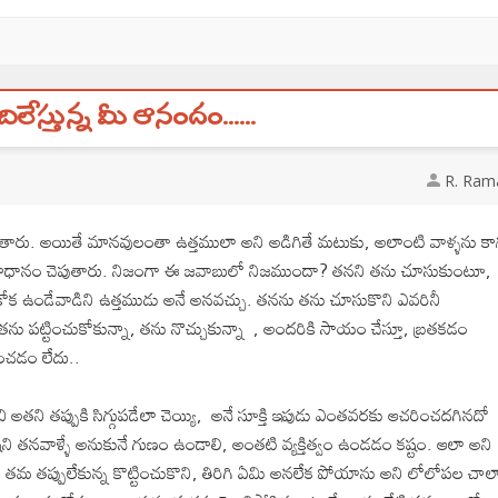
ిలేస్తున్న మీ ఆనందం......
R. Ram
ుతారు. అయితే మానవులంతా ఉత్తములా అని అడిగితే మటుకు, అలాంటి వాళ్ళను క
ని సమాధానం చెపుతారు. నిజంగా ఈ జవాబులో నిజముందా? తనని తను చూసుకుంటూ,
కోక ఉండేవాడిని ఉత్తముడు అనే అనవచ్చు. తనను తను చూసుకొని ఎవరినీ
ు పట్టించుకోకున్నా, తను నొచ్చుకున్నా , అందరికి సాయం చేస్తూ, బ్రతకడం
ించడం లేదు..
అతని తప్పుకి సిగ్గుపడేలా చెయ్యి, అనే సూక్తి ఇపుడు ఎంతవరకు ఆచరించదగినదో
ి తనవాళ్ళే అనుకునే గుణం ఉండాలి, అంతటి వ్యక్తిత్వం ఉండడం కష్టం. ఆలా అని
వే.. తమ తప్పులేకున్న కొట్టించుకొని, తిరిగి ఏమి అనలేక పోయాను అని లోలోపల చాల