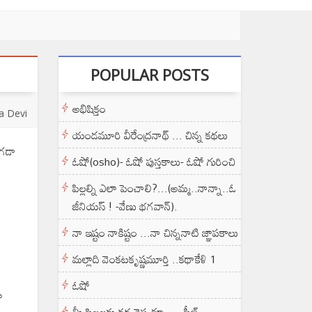
POPULAR POSTS
అభిషిక్తం
a Devi
యండమూరి వీరేంద్రనాథ్ ... చిన్న కథలు
ాగడా
ఓషో(osho)- ఓషో పుస్తకాలు- ఓషో గురించి
పిల్లల్ని ఎలా పెంచాలి?...(అమ్మ..నాన్నా..ఓ
జీనియస్ ! -వేణు భగవాన్).
నా ఇష్టం నాకిష్టం ...నా చిన్ననాటి జ్ఞాపకాలు
మల్లాది వెంకటకృష్ణమూర్తి ..కథాకేళి 1
ఓషో
ా