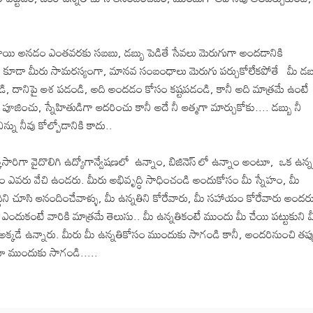
తాయి అనడం ఎంతవరకు సబబు, డబ్బు పెడితే సేవలు మెరుగుగా అందడానికి
 కూడా మీరు సామరస్యంగా, మానవ సంబంధాలు మెరుగు పర్చుకోలేకపోతే మీ డబ్
ండి, దానిపై ఆశ పడండి, అది అందడం కోసం కష్టపడండి, కానీ అది మాత్రమే ఉంటే
పూజించు, స్నేహితుడిగా ఆదరించు కానీ అదే నీ ఆత్మగా మార్చుకోకు.... డబ్బు నీ
ు నీవు కోల్పోడానికి కాదు..
్కసారిగా వైదొలిగి ఉద్యోగాన్వేషణలో ఉన్నాం, బిజినెస్ లో ఉన్నాం అంటూ, ఒక ఉన్
కోసం ఎవరు వేచి ఉండరు. మీరు అభివృద్ధి సాధించండి అందుకోసం మీ స్నేహం, మీ
ిని చూసి ఆనందించేవాళ్ళు, మీ ఉన్నతిని కోరేవారు, మీ సహాయం కోరేవారు అందరు
ఎందుకంటే వారికి మాత్రమే తెలుసు.. మీ ఉన్నతికంటే ముందు మీ చేయి పట్టుకుని 
ూ అక్కడే ఉన్నారు. మీరు మీ ఉన్నతికోసం ముందుకు సాగండి కానీ, అందరినుంచి తప్ప
 ముందుకు సాగండి.....