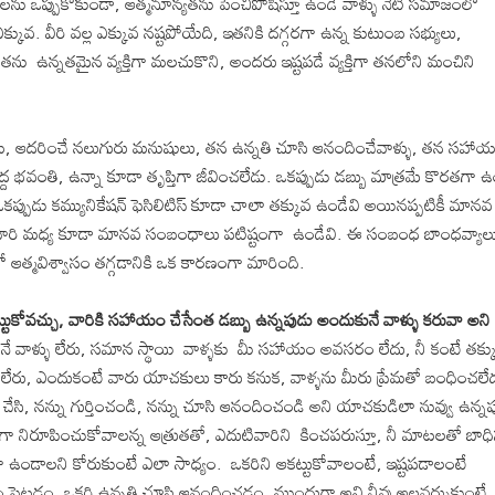
ు ఒప్పుకోకుండా, ఆత్మనూన్యతను పెంచిపోషిస్తూ ఉండే వాళ్ళు నేటి సమాజంలో
ఎక్కువ. వీరి వల్ల ఎక్కువ నష్టపోయేది, ఇతనికి దగ్గరగా ఉన్న కుటుంబ సభ్యులు,
ు ఉన్నతమైన వ్యక్తిగా మలచుకొని, అందరు ఇష్టపడే వ్యక్తిగా తనలోని మంచిని
ప్రేమ, ఆదరించే నలుగురు మనుషులు, తన ఉన్నతి చూసి ఆనందించేవాళ్ళు, తన సహా
ద్ద భవంతి, ఉన్నా కూడా తృప్తిగా జీవించలేడు. ఒకప్పుడు డబ్బు మాత్రమే కొరతగా ఉ
ఒకప్పుడు కమ్యునికేషన్ ఫెసిలిటిస్ కూడా చాలా తక్కువ ఉండేవి అయినప్పటికీ మానవ
ారి మధ్య కూడా మానవ సంబంధాలు పటిష్టంగా ఉండేవి. ఈ సంబంధ బాంధవ్యాల
షిలో ఆత్మవిశ్వాసం తగ్గడానికి ఒక కారణంగా మారింది.
ుకోవచ్చు, వారికి సహాయం చేసేంత డబ్బు ఉన్నపుడు అందుకునే వాళ్ళు కరువా అని
ే వాళ్ళు లేరు, సమాన స్థాయి వాళ్ళకు మీ సహాయం అవసరం లేదు, నీ కంటే తక్క
్దంగాలేరు, ఎందుకంటే వారు యాచకులు కారు కనుక, వాళ్ళను మీరు ప్రేమతో బంధించలే
ేసి, నన్ను గుర్తించండి, నన్ను చూసి ఆనందించండి అని యాచకుడిలా నువ్వు ఉన్నప
ిగా నిరూపించుకోవాలన్న ఆత్రుతతో, ఎదుటివారిని కించపరుస్తూ, నీ మాటలతో బాధి
ఉండాలని కోరుకుంటే ఎలా సాధ్యం. ఒకరిని ఆకట్టుకోవాలంటే, ఇష్టపడాలంటే
ెట్టడం, ఒకరి ఉన్నతి చూసి ఆనందించడం, ముందుగా అవి నీవు అలవర్చుకుంటే, 