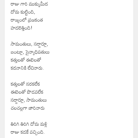
రాజు గారి ముక్కుమీద
దోమ కుట్టింది,
రాజ్యంలో ప్రజకంత
హడలెత్తింది!
సామంతులు, సర్దార్లూ,
బంట్లూ, సైన్యాధిపతులు
కత్తులతో ఈటెలతో
కదనానికి లేచినారు.
కత్తులతో నరకలేక
ఈటెలతో పొడవలేక
సర్దార్లూ, సామంతులు
చలచల్లగా జారినారు
తిరిగి తిరిగి దోమ మళ్లి
రాజు కడకే వచ్చింది.