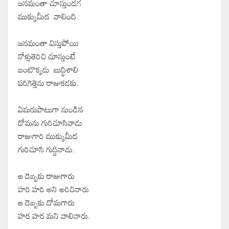
జనమంతా చూస్తుండగ
ముక్కుమీద వాలింది.
జనమంతా విస్తుపోయి
నోళ్లుతెరిచి చూస్తుంటే
బంటొక్కడు బుద్ధిశాలి
పరిగెత్తెను రాజుకడకు.
ఏమరుపాటుగా నుండిన
దోమను గురిచూసివాడు
రాజుగారి ముక్కుమీద
గురిచూసి గుద్దినాడు.
ఆ దెబ్బకు రాజుగారు
హరి హరి అని అరిచినారు
ఆ దెబ్బకు దోమగారు
హర హర మని వాలినారు.