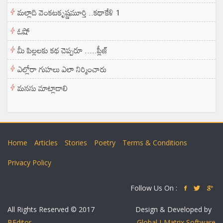
మల్లాది వెంకటకృష్ణమూర్తి ..కథాకేళి 1
ఓషో
మీ పిల్లలకు కథ చెప్పరూ .....ప్లీజ్
ఎల్లోరా గుహలు ఎలా నిర్మించారు
మనసు మాట్లాడాలి
Home
Articles
Stories
Poetry
Terms & Conditions
Privacy Policy
Follow Us On :
All Rights Reserved © 2017
Design & Developed by
BEditor
Global I-Matrix Software