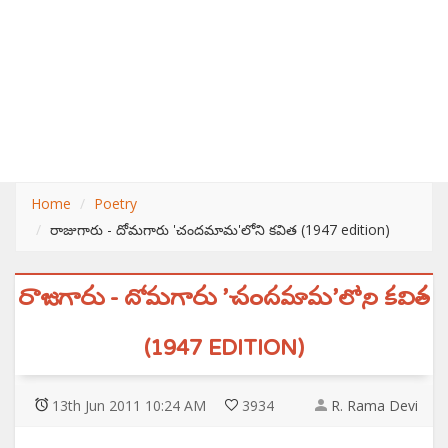
Home
Poetry
రాజుగారు - దోమగారు 'చందమామ'లోని కవిత (1947 edition)
రాజుగారు - దోమగారు 'చందమామ'లోని కవిత
(1947 EDITION)
13
th
Jun 2011 10:24 AM
3934
R. Rama Devi