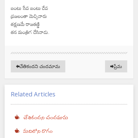
బంటు సేవ బంటు చేవ
ప్రజలంతా మెచ్చినారు
తక్షణమే రాజతణ్ణి
తన మంత్రిగ చేసినాడు.
చేతికందని చందమామ
ప్రేమ
Related Articles
చేతికందని చందమామ
మదిలోని రాగం