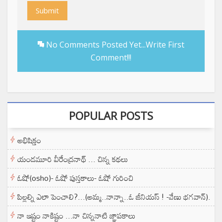
Submit
No Comments Posted Yet...Write First
Comment!!!
POPULAR POSTS
అభిషిక్తం
యండమూరి వీరేంద్రనాథ్ ... చిన్న కథలు
ఓషో(osho)- ఓషో పుస్తకాలు- ఓషో గురించి
పిల్లల్ని ఎలా పెంచాలి?...(అమ్మ..నాన్నా..ఓ జీనియస్ ! -వేణు భగవాన్).
నా ఇష్టం నాకిష్టం ...నా చిన్ననాటి జ్ఞాపకాలు