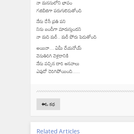
నా మనసులోని భావం
గజిబిజిగా పరుగులెడుతోంది
నేను చేసే ప్రతి పని
నిను బందీగా మారుస్తుందని
నా మది మరీ.. మరీ పోరు పెడుతోంది
అయినా... ఏమీ చేయనోయ్
వెనుతిరిగి వెళ్లడానికి
నేను వచ్చిన దారి ఆనవాలు
ఎపుడో చెరిగిపోయింది.....
ఓ కథ
Related Articles