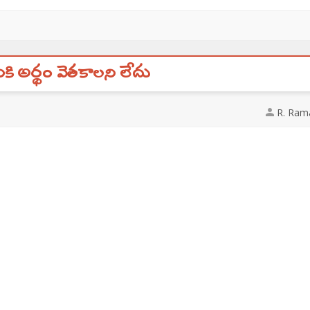
కి అర్థం వెతకాలని లేదు
R. Ram