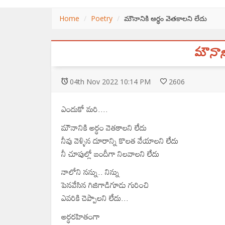
Home
Poetry
మౌనానికి అర్థం వెతకాలని లేదు
మౌనాని
04
th
Nov 2022 10:14 PM
2606
ఎందుకో మరి....
మౌనానికి అర్థం వెతకాలని లేదు
నీవు వెళ్ళిన దూరాన్ని కొలత వేయాలని లేదు
నీ చూపుల్లో బందీగా నిలవాలని లేదు
నాలోని నన్ను.. నిన్ను
పెనవేసిన గిజిగాడిగూడు గురించి
ఎవరికి చెప్పాలని లేదు...
అర్థరహితంగా