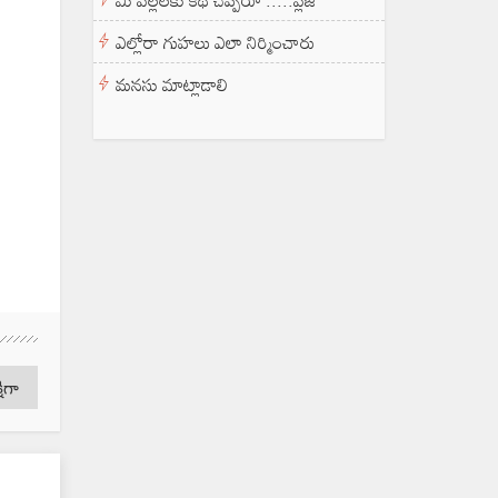
మీ పిల్లలకు కథ చెప్పరూ .....ప్లీజ్
ఎల్లోరా గుహలు ఎలా నిర్మించారు
మనసు మాట్లాడాలి
షిగా