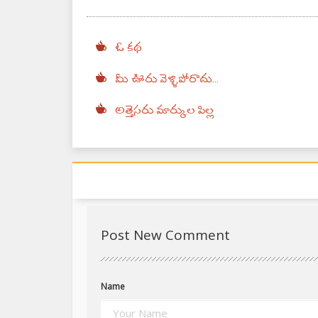
ఓ కథ
మీ ఊరు వెళ్ళిపోరాదు...
అత్తెసరు మార్కుల పిల్ల
Post New Comment
Name