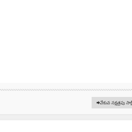
వేకువ నక్షత్రపు సాక్