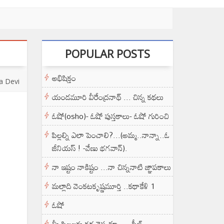
POPULAR POSTS
అభిషిక్తం
a Devi
యండమూరి వీరేంద్రనాథ్ ... చిన్న కథలు
ఓషో(osho)- ఓషో పుస్తకాలు- ఓషో గురించి
పిల్లల్ని ఎలా పెంచాలి?...(అమ్మ..నాన్నా..ఓ
జీనియస్ ! -వేణు భగవాన్).
నా ఇష్టం నాకిష్టం ...నా చిన్ననాటి జ్ఞాపకాలు
మల్లాది వెంకటకృష్ణమూర్తి ..కథాకేళి 1
ఓషో