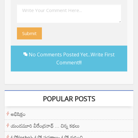
Submit
No Comments Posted Yet...Write First
Comment!!!
POPULAR POSTS
అభిషిక్తం
యండమూరి వీరేంద్రనాథ్ ... చిన్న కథలు
ఓషో(osho)- ఓషో పుస్తకాలు- ఓషో గురించి