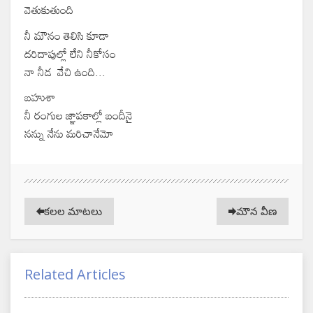
వెతుకుతుంది
నీ మౌనం తెలిసి కూడా
దరిదాపుల్లో లేని నీకోసం
నా నీడ వేచి ఉంది...
బహుశా
నీ రంగుల జ్ఞాపకాల్లో బందీనై
నన్ను నేను మరిచానేమో
కలల మాటలు
మౌన వీణ
Related Articles