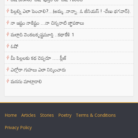
పిల్లల్ని ఎలా పెంచాలి?...(అమ్మ..నాన్నా..ఓ జీనియస్ ! -వేణు భగవాన్).
నా ఇష్టం నాకిష్టం ...నా చిన్ననాటి జ్ఞాపకాలు
మల్లాది వెంకటకృష్ణమూర్తి ..కథాకేళి 1
ఓషో
మీ పిల్లలకు కథ చెప్పరూ .....ప్లీజ్
ఎల్లోరా గుహలు ఎలా నిర్మించారు
మనసు మాట్లాడాలి
Home
Articles
Stories
Poetry
Terms & Conditions
Privacy Policy