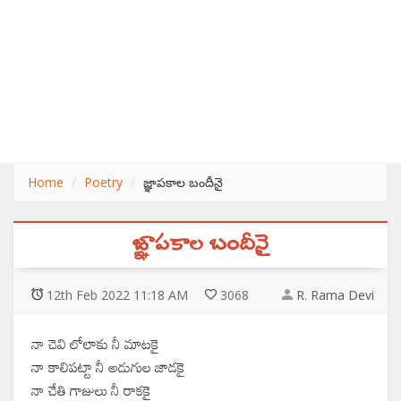
Home
Poetry
జ్ఞాపకాల బందీనై
జ్ఞాపకాల బందీనై
12
th
Feb 2022 11:18 AM
3068
R. Rama Devi
నా చెవి లోలాకు నీ మాటకై
నా కాలిపట్టా నీ అడుగుల జాడకై
నా చేతి గాజులు నీ రాకకై