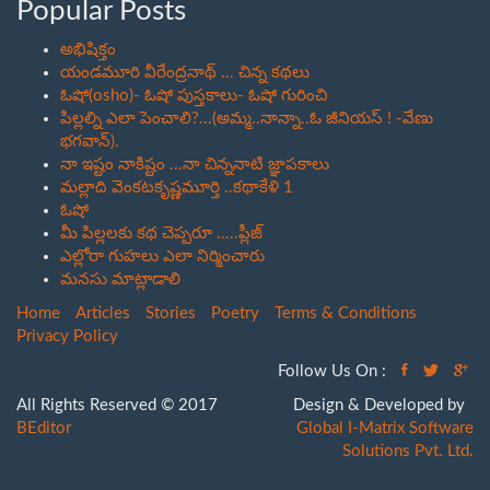
Popular Posts
అభిషిక్తం
యండమూరి వీరేంద్రనాథ్ ... చిన్న కథలు
ఓషో(osho)- ఓషో పుస్తకాలు- ఓషో గురించి
పిల్లల్ని ఎలా పెంచాలి?...(అమ్మ..నాన్నా..ఓ జీనియస్ ! -వేణు
భగవాన్).
నా ఇష్టం నాకిష్టం ...నా చిన్ననాటి జ్ఞాపకాలు
మల్లాది వెంకటకృష్ణమూర్తి ..కథాకేళి 1
ఓషో
మీ పిల్లలకు కథ చెప్పరూ .....ప్లీజ్
ఎల్లోరా గుహలు ఎలా నిర్మించారు
మనసు మాట్లాడాలి
Home
Articles
Stories
Poetry
Terms & Conditions
Privacy Policy
Follow Us On :
All Rights Reserved © 2017
Design & Developed by
BEditor
Global I-Matrix Software
Solutions Pvt. Ltd.