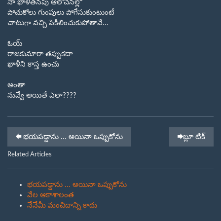
నా ఖాళీతనపు ఆలోచనల్లో
పోచుకోలు గుంపులు పోగేసుకుంటుంటే
చాటుగా వచ్చి పెకిలించుకుపోతావే...
ఓయ్
రాజకుమారా తప్పుకదా
ఖాళీని కాస్త ఉంచు
అంతా
నువ్వే అయితే ఎలా????
భయపడ్డాను ... అయినా ఒప్పుకోను
బ్లూ టిక్
Related Articles
భయపడ్డాను ... అయినా ఒప్పుకోను
వేల ఆకాశాలంత
నేనేమీ మంచిదాన్ని కాదు