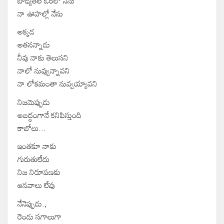
బాధ్యతల ఒరలో నేను
నా ఊహల్లో నేను
అక్కడ
అతనన్నాడు
నీవు నాకు తెలుసని
నాలో నువ్వున్నావని
నా లోకమంతా నువ్వయ్యావని
నిజమెప్పుడు
అబద్ధంగానే కనిపిస్తుంది
కాబోలు...
ఇంతకూ నాకు
గురుతులేదు
నిజ నిరూపణకు
ఆనవాలు లేవు
నేనెప్పుడు.,
రెండు సగాలుగా