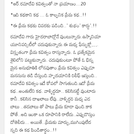
*ఆర్.రమాదేవి కవిత్వంతో నా ప్రయాణం...20
*ఇది కథకాని కథ ... ఓ కాల్పనిక ప్రేమ కథ..!!
*ఈ ప్రేమ కథకు చివరకు పడింది..' శుభం' కార్డు'.!!
రమాదేవి గారు హైదరాబాద్లోనే వుంటున్నారు.ఉస్మానియా
యూనివర్సిటీలో చదువుకున్నారు.ఈ మధ్య ఫేస్బుక్లో….
విస్తృతంగా ప్రేమ కవిత్వం రాస్తున్నారు. ఓ ప్రత్యేకమైన
శైలిలోని పట్టుకున్నారు. చదువుకుంటూ పోతే ఓ భిన్న
మైన అనుభూతికి లోనవుతాం.ప్రేమ కవిత్వం ఎప్పుడూ
మనసును తడి చేస్తుంది.హృదయానికి రిలీఫ్ ఇస్తుంది..
రమాదేవి కవిత్వం ఇదే కోవలో సాగుతుంది.ఇదో ప్రేమ
కథ..అంతులేని కథ‌. వాళ్ళిద్దరూ.. కలిసినట్టే వుంటారు
కానీ..కలిసిన దాఖలాలు లేవు..వాళ్ళిద్దరి మధ్య ఎడ
బాటు ..తడబాటు తో పాటు ప్రేమ కూడా వుంది.కాక
పోతే..అది ఇంకా ఒక రూపానికి రాలేదు..ఎప్పుడొస్తుం
దోతెలీదు... అయితే..ప్రేమకు మార్పు,ముగింపులేద
న్నది ఈ కథ పిండితార్థం..!!