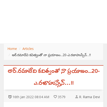
Home
Articles
ఆర్.రమాదేవి కవిత్వంతో నా ప్రయాణం...20-ఎ.రజాహుస్సేన్…!!
ఆర్.రమాదేవి కవిత్వంతో నా ప్రయాణం...20-
ఎ.రజాహుస్సేన్…!!
16
th
Jan 2022 08:04 AM
3579
R. Rama Devi