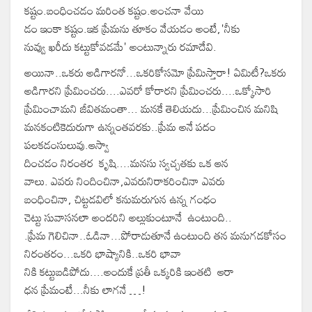
కష్టం.బంధించడం మరింత కష్టం.అంచనా వేయి
డం ఇంకా కష్టం.ఇక ప్రేమను తూకం వేయడం అంటే,'నీకు
నువ్వు ఖరీదు కట్టుకోవడమే' అంటున్నారు రమాదేవి.
అయినా..ఒకరు అడిగారనో...ఒకరికోసమో ప్రేమిస్తారా! ఏమిటీ?ఒకరు
అడిగారని ప్రేమించరు....ఎవరో కోరారని ప్రేమించరు....ఒక్కోసారి
ప్రేమించామని జీవితమంతా... మనకే తెలియదు...ప్రేమించిన మనిషి
మనకంటికెదురుగా ఉన్నంతవరకు..ప్రేమ అనే పదం
పలకడంసులువు.ఆస్వా
దించడం నిరంతర కృషి....మనసు స్వచ్చతకు ఒక ఆన
వాలు. ఎవరు నిందించినా,ఎవరునిరాకరించినా ఎవరు
బంధించినా, చిట్టడవిలో కనుమరుగున ఉన్న గంధం
చెట్టు సువాసనలా అందరిని అల్లుకుంటూనే ఉంటుంది..
.ప్రేమ గెలిచినా..ఓడినా...పోరాడుతూనే ఉంటుంది తన మనుగడకోసం
నిరంతరం...ఒకరి భాష్యానికి..ఒకరి భావా
నికి కట్టుబడిపోదు....అందుకే ప్రతీ ఒక్కరికి ఇంతటి ఆరా
ధన ప్రేమంటే...నీకు లాగనే …!