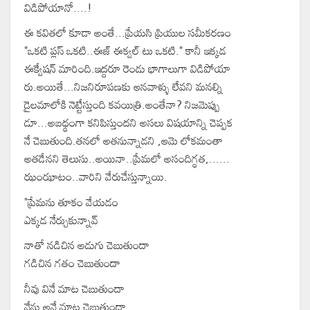
విడిపోయానో....!
ఈ కవితలో కూడా అంతే...ప్రేయసి ప్రియుల సమీకరణం
"ఒకటి ప్లస్ ఒకటి..ఈజ్ ఈక్వల్ టు ఒకటి." కానీ ఇక్కడ
ఈక్వేషన్ మారింది.ఇద్దరూ రెండు భాగాలుగా విడిపోయా
రు.అయితే...నిజనిరూపణకు ఆనవాళ్ళు లేవని మనల్ని
డైలమాలోకి నెట్టేస్తుంది కవయిత్రి.అంతేనా? నిజమెప్పు
డూ...అబధ్ధంగా కనిపిస్తుందని అసలు విషయాన్ని చెప్పక
నే చెబుతుంది.తనలో అతనున్నాడని ,ఆమె లోకమంతా
అతడేనని తెలుసు..అయినా..ప్రేమలో అసందిగ్ధత,......
ఝంఝాటం..వారిని వేరుచేస్తున్నాయి.
"ప్రేమను తూకం వేయడం
ఎక్కడ నేర్చుకున్నావ్
నాతో నడిచిన అడుగు చెబుతుందా
గడిచిన గతం చెబుతుందా
నీవు వినే మాట చెబుతుందా
నేను అనే మాట చెబుతుందా