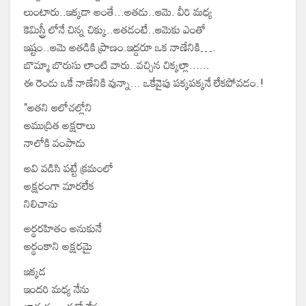
లుంటారు..ఇక్కడా అంతే...అతడు..ఆమె. వీరి మధ్య
కెమిస్ట్రీ లోనే చిన్న చిక్కు..అతడంటే..ఆమెకు ఎంతో
ఇష్టం..ఆమె అతడికి ప్రాణం.ఇద్దరూ ఒక నాణేనికి….
బొమ్మా బొరుసు లాంటి వారు..వచ్చిన చిక్కల్లా......
ఈ రెండు ఒకే నాణేనికి వున్నా... ఒకేవైపు పక్కపక్కనే లేకపోవడం.!
"అతని ఆలోచల్లోని
అముద్రిత అక్షరాలు
నాలోకి వంపాడు
అవి వడిసి పట్టే క్రమంలో
అక్షరంగా మారలేక
నిలిచాను
అర్థరహితం అనుకునే
అర్థంకాని అక్షరమై
ఇక్కడ
ఇందరి మధ్య నేను