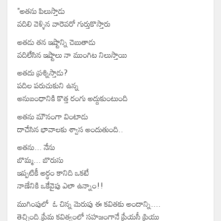
"అతను పిలుస్తాడు
వదిలి వెళ్ళిన వారెవరో గుర్తుకొస్తారు
అతడు తన ఇష్టాన్ని చెబుతాడు
వదిలేసిన ఇష్టాలు నా ముంగిట నిలుస్తాయి
అతదు ప్రశ్నిస్తాడు?
పదిల పరుచుకుని ఉన్న
అనుబంధానికి కొత్త రంగు అద్దుకుంటుంది
అతను మౌనంగా వింటాడు
దాచేసిన భావాలకు శ్వాస అందుతుంది..
అతను... నేను
బొమ్మ... బొరుసు
ఇప్పటికీ అర్థం కానిది ఒకటే
నాణేనికి ఒకేవైపు ఎలా ఉన్నాం!!
ముగింపులో ఓ చిన్న మెరుపు ఈ కవితకు అందాన్ని....
తెచ్చింది.ప్రేమ కవిత్వంలో సహజంగానే ప్రేయసీ ప్రియు