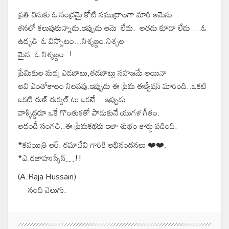
ప్రతి చినుకు ఓ సంద్రమై కోటి సముద్రాలగా మారి ఆమెను
తనలో కలుపుకున్నాడు.ఇప్పుడు ఆమె లేదు. అతడు కూడా లేడు …ఓ
ఉదృతి ఓ విస్పోటం...నిశ్శబ్దం.నిశ్చల
మైన. ఓ నిశ్శబ్దం..!
ప్రేమికుల మధ్య ఎడబాటు,తడబాట్లు సహజమే అయినా
అవి ఎంతోకాలం నిలవవు.ఇప్పుడు ఈ ప్రేమ ఈక్వేషన్ మారింది..ఒకటి
ఒకటి ఈజ్ ఈక్వల్ టు ఒకటే... ఇప్పుడు
వాళ్ళిద్దరూ ఒకే గొంతుకతో పాడుకునే యుగళ గీతం.
అదండీ సంగతి.‌.ఈ ప్రేమకథకు ఇలా శుభం కార్డు పడింది.
*కవయిత్రి ఆర్. రమాదేవి గారికి అభినందనలు ❤️❤️.
*ఎ.రజాహుస్సేన్…!!
(A.Raja Hussain)
నంది వెలుగు.