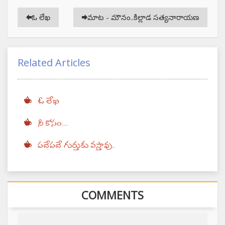
ఓ లేఖ
మాట - మౌనం..కిల్లాడ సత్యనారాయణ
Related Articles
ఓ లేఖ
నీ కోసం....
పదేపదే గుర్తుకు వస్తావు..
COMMENTS