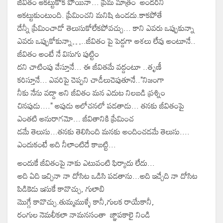
జీవితం ఆకట్టుకోక పోయినా... ప్రేమ మాత్రం అందరిని
ఆకట్టుకుంటుంది. ప్రేమించని మనిషి ఉండదు.కాకపోతే
దేన్నీ ప్రేమించాడో తెలుసుకోలేకపోవచ్చు... కాని ఎవరు ఒప్పుకున్నా
ఎవరు ఒప్పుకోకున్నా…..జీవితం పై పెద్దగా ఆశలు లేవు అంటూనే..
జీవితం అంటే నే విసుగు పుట్టిం
దని చాటింపు వేస్తూనే... ఈ జీవితమే వద్దంటూ ..తృణీ
కరిస్తూనే... ఎవరిపై చెప్పని చాడీలుచెపుతూనే.."నిజంగా
నీకు నేను వద్దా అని జీవితం మన ఎదుట నిలబడి ప్రశ్నిం
చినపుడు...." అపుడు ఆలోచనలో పడతాడు... తనకు జీవితంపై
ఎంతటి అనురాగమో... జీవితానికి ప్రేమించ
డమే తెలుసు...తనకు తెలిసింది మనకు అందించడమే తెలుసు....
ఎందుకంటే అది నీలాంటిదే కాబట్టి...
అందుకే జీవితంపై నాకు ఎటువంటి ఫిర్యాదు లేదు...
అది ఏది ఇచ్చినా నా దోసిట ఒడిసి పడతాను...అది ఇచ్చేది నా దోసిట
పిడికెడు ఇసుకే కావొచ్చు, గులాబి
మొగ్గే కావొచ్చు.తుమ్మముళ్ళే కానీ,గులక రాయేకానీ,
రంగుల నెమలీకలా నామనసంతా జ్ఞాపకాలై నిండి