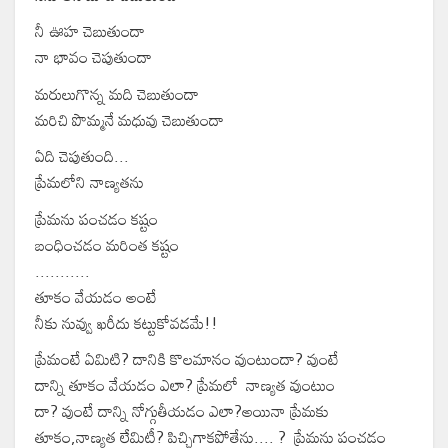
నీ ఊహ చెబుతుందా
నా భావం చెపుతుందా
మరులుగొన్న మది చెబుతుందా
మరిచి పొమ్మనే మధువు చెబుతుందా
ఏది చెపుతుంది...
ప్రేమలోని నాణ్యతను
ప్రేమను పంచడం కష్టం
బంధించడం మరింత కష్టం
...........
తూకం వేయడం అంటే
నీకు నువ్వు ఖరీదు కట్టుకోవడమే!!
ప్రేమంటే ఏమిటి? దానికి కొలమానం వుంటుందా? వుంటే
దాన్ని తూకం వేయడం ఎలా? ప్రేమలో నాణ్యత వుంటుం
దా? వుంటే దాన్ని నోగ్గుతీయడం ఎలా?అయినా ప్రేమకు
తూకం,నాణ్యత లేమిటీ? పిచ్చిగాకపోతేను.... ? ప్రేమను పంచడం