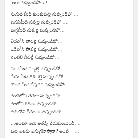
"ఇలా నువ్వుండిపోవా!
నుదుటి మీది కుంకుమల్లె నువ్వుండిపో....
పెదవిమీది నవ్వల్లె నువ్వుండిపో ....
బుగ్గమీది చుక్కల్లె నువ్వుండిపో...
ఎదలోని బాధల్లె నువ్వుండిపో...
ఒడిలోని పాపల్లె నువ్వుండిపో...
వెలలేని నీడల్లే నువ్వుండిపో...
చెంపమీది దెబ్బల్లె నువ్వుండిపో...
మేను మీది తళుకల్లె నువ్వుండిపో...
కొండ మీది దేవుడల్లె నువ్వుండిపో...
కంటిలోని తడిలా నువ్వుండిపో...
కలలోని కథలా నువ్వుండిపో...
గుడిలోని దీపంలా నువ్వుండిపో...
...అంటూ‌ ఆమె అతడ్ని వేడుకుంటుంది.'..
మరి అతడు అనుగ్రహిస్తాడా? అంటే…..,