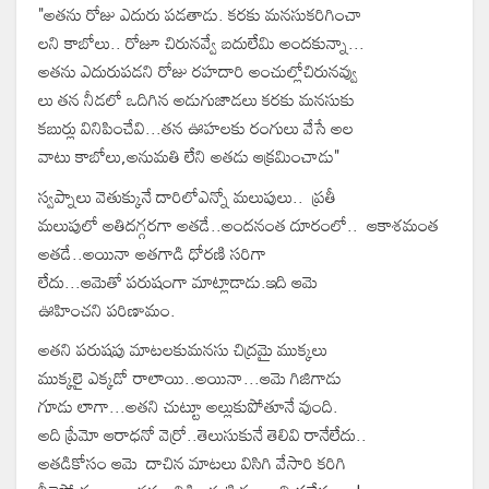
"అతను రోజు ఎదురు పడతాడు. కరకు మనసుకరిగించా
లని కాబోలు.. రోజూ చిరునవ్వే బదులేమి అందకున్నా...
అతను ఎదురుపడని రోజు రహదారి అంచుల్లోచిరునవ్వు
లు తన నీడలో ఒదిగిన అడుగుజాడలు కరకు మనసుకు
కబుర్లు వినిపించేవి...తన ఊహలకు రంగులు వేసే అల
వాటు కాబోలు,అనుమతి లేని అతడు ఆక్రమించాడు"
స్వప్నాలు వెతుక్కునే దారిలోఎన్నో మలుపులు.. ప్రతీ
మలుపులో అతిదగ్గరగా అతడే..‌అందనంత దూరంలో.. ఆకాశమంత
అతడే..అయినా అతగాడి ధోరణి సరిగా
లేదు...ఆమెతో పరుషంగా మాట్లాడాడు.ఇది ఆమె
ఊహించని పరిణామం.
అతని పరుషపు మాటలకుమనసు చిద్రమై ముక్కలు
ముక్కలై ఎక్కడో రాలాయి..అయినా...ఆమె గిజిగాడు
గూడు లాగా...అతని చుట్టూ అల్లుకుపోతూనే వుంది.
అది ప్రేమో ఆరాధనో వెర్రో..తెలుసుకునే తెలివి రానేలేదు..
అతడికోసం ఆమె దాచిన మాటలు విసిగి వేసారి కరిగి