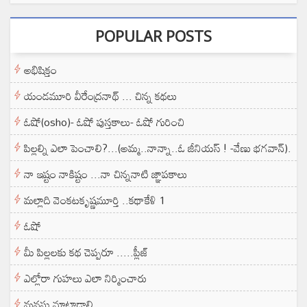
POPULAR POSTS
అభిషిక్తం
యండమూరి వీరేంద్రనాథ్ ... చిన్న కథలు
ఓషో(osho)- ఓషో పుస్తకాలు- ఓషో గురించి
పిల్లల్ని ఎలా పెంచాలి?...(అమ్మ..నాన్నా..ఓ జీనియస్ ! -వేణు భగవాన్).
నా ఇష్టం నాకిష్టం ...నా చిన్ననాటి జ్ఞాపకాలు
మల్లాది వెంకటకృష్ణమూర్తి ..కథాకేళి 1
ఓషో
మీ పిల్లలకు కథ చెప్పరూ .....ప్లీజ్
ఎల్లోరా గుహలు ఎలా నిర్మించారు
మనసు మాట్లాడాలి