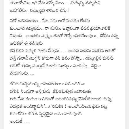
పోతాయేమో. ఇది నేను నమ్మే నిజం ... మిమ్మల్ని నమ్మమని
అడగలేను.. నమ్మొద్దని శాసించ లేను.!
ఏదో ఒకసమయం.. నేను ఏమి ఆలోచించడం లేదను
కుంటూనే ఉన్నపుడు.. నా మనసు ఉల్లాసంగా పడవ ప్రయాణానికి
వెళ్తుంది...అందుకు సాక్ష్యం తనతో తెచ్చే ఇసుకరేణువులు.. దోసిట ఉన్న
ఇసుకతో ఈ తడి ఇసు
కని కలిపి పిచ్చుక గూడు చేస్తాను..... అలసిన మనసు వడలిన ఆకుతో
వస్తే గులాబీ మొగ్గని తోడుగా చేసి జీవం పోస్తా... చెమ్మగిల్లిన మనసు
తడితో తుమ్మ ముల్లునే గులాబి ముళ్ళుగా మారుస్తా...ఏదైనా
చేయగలను….
జీవిత మిచ్చిన ఇన్ని బహుమతులు ఒదిగి ఒదిగి నా
దోసిలి నిండుగా ఉన్నపుడు ,జీవితమిచ్చిన బహుమతు
లకు నేను రంగుల కాగితంతో అలంకరిస్తున్న నెమలీక లాంటి నువ్వు
ఎదురైతే అందిద్దామని"...('నెమలీక ) అంటోందిఆమె ప్రేమ పట్ల
రమాదేవి గారికి ఓ స్పష్టమైన అవగాహన వుంది.
అందుకే…,