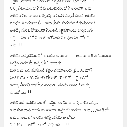
నీరైపోయాయి.అవసరానికి ఒక్కటి కూడా మిగల్లేదు....!
నిన్న ఏమయిందో? రేపు ఏమవుతుందో? అయినా ఆమె
అతడికోసం కాలం లెక్కింపు కొనసాగిస్తూనే ఉంది.అతడు
బంధం తెంచుకుంటే...ఆమె ప్రేమ మరుగునపడుతుందా?
అతడ్ని మరిచిపోతుందా?.అతడి జ్ఞాపకాలకు కొత్తరంగు
లద్ది....మరువలేని బంధంతోమది నింపుతానంటోంది ...‌
ఆమె.!!
అతడు ఎప్పటినుంచో తెలుసు.అయినా.....ఆమెకు అతడు"మొదలు
పెట్టిన ఉత్తరమే ఇప్పటికీ " దాగుడు
మూతలు ఆడే మనసుకి కళ్లెం వేయాలంటే ప్రణయమో?
ప్రళయమో?దరి చేరాలి.లేదంటే యోగినో...భైరాగినో
అయ్యి తీరాలి కాబోలు అంటూ..తనను తాను ఓదార్చు
కుంటోంది.!!
అతడంటే ఆమెకు ఎంతో ఇష్టం.ఈ మాట ఎన్నిసార్లు చెప్పినా
ఆమెకుఅలుపు రాదు.బహుశాఆ ఇష్టంలో అతడు..ఆమె…అతడిలో
ఆమె...ఆమెలో అతడు ఉన్నందుకు కాబోలు…!
చివరకు….ఆరోజు రానే వచ్చింది…!!