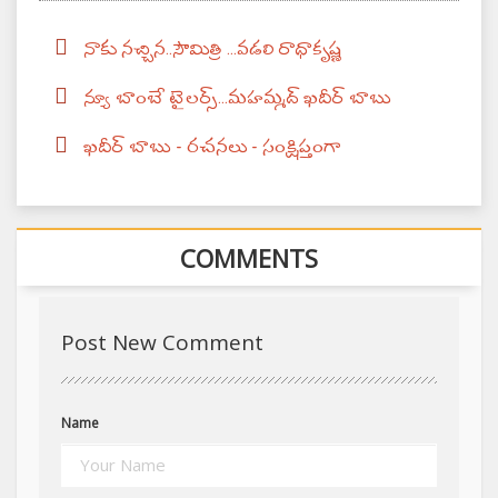
నాకు నచ్చిన..సౌమిత్రి ...వడలి రాధాకృష్ణ
న్యూ బాంబే టైలర్స్...మహమ్మద్ ఖదీర్ బాబు
ఖదీర్ బాబు - రచనలు - సంక్షిప్తంగా
COMMENTS
Post New Comment
Name