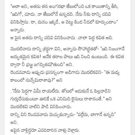
"అలా అని, అతను తన అంగరఖా జేబులోంచి ఒక కాయితాన్ని తీసి,
"ఇదిగో, చూడు. నా జేబులోనే ఉన్నదది. నేను నీకు దాన్ని చదివి
వినిపిస్తాను. రా, మనం ఇక్కడే, ఆ చెట్టు కింద నీడలో కూర్చుందాం"
అన్నాడు.
ఆ పైన అతడు దాన్ని చదివి వినిపించాడు. చాలా పెద్ద కవిత అది.
మొదటివాడు దాన్ని శ్రధ్ధగా విని, అన్నాడు సౌహార్ద్రతతో- "ఇది నిజంగానే
అద్భుతమైన కవిత! అనేక తరాల పాటు ఇది నిలచి ఉంటుంది. ఈ కవిత
ద్వారా నీ ప్రజ్ఞ జగద్వితమౌతుంది" అని.
రెండవవాడు అప్పుడు ప్రసన్నంగా అడిగాడు మొదటికవిని- "ఈ మధ్య
కాలంలో నువ్వేమిరాశావు?" అని
."నేను పెద్దగా ఏమీ రాయలేదు. తోటలో ఆడుకునే ఓ పిల్లవాడిని
గుర్తుచేసుకుంటూ ఊరికే ఒక ఎనిమిది లైనులు రాశానంతే." అని
మొదటికవి వాటిని పాడి వినిపించాడు.
దాన్ని విని రెండవవాడు మెచ్చుకున్నాడు- "పర్లేదు, బాగానే ఉన్నది"
అని.
ఆపైన వాళ్లిద్దరూ ఎవరిదారిన వాళ్లు వెళ్లారు.