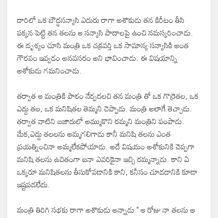
దారిలో ఒక బౌద్ధసన్యాసి ఎదురు రాగా అశొకుడు తన కిరీటం తీసి
పక్కన పెట్టి తన తలను ఆ సన్యాసి పాదాలపై ఉంచి నమస్కరించాడు.
ఈ దృశ్యం చూసి మంత్రి ఒక చక్రవర్తి ఒక సామాన్య సన్యాసికి అంత
గౌరవం ఇవ్వడం అనవసరం అని భావించాడు. ఈ విషయాన్ని
అశోకుడు గమనించాడు.
తర్వాత ఆ మంత్రికి పాఠం నేర్పదలచి తన మంత్రి తో ఒక గొర్రెతల, ఒక
ఎద్దు తల, ఒక మనిషితల తెమ్మని చెప్పాడు. మంత్రి అలాగే తెచ్చాడు.
తర్వాత వాటిని బజారులో అమ్ముకొని రమ్మని మంత్రిని పంపాడు.
మేక,ఎద్దు తలలను అమ్మగలిగాడు కానీ మనిషి తలను ఎంత
ప్రయత్నించినా అమ్మలేకపోయాడు. అదే విషయం అశోకునికి చెప్పగా
మనిషి తలను ఉచితంగా ఐనా ఎవరికైనా ఇచ్చి రమ్మన్నాడు. కాని ఏ
ఒక్కరూ మనిషితలను తీసుకోవడానికి కాని, కనీసం చూడడానికి కూడా
ఇష్టపడలేదు.
మంత్రి తిరిగి సభకు రాగా అశొకుడు అన్నాడు " ఆ రోజు నా తలను ఆ