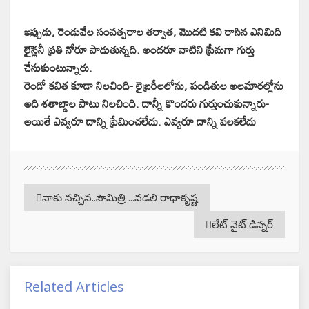
ఇప్పుడు, రెండువేల సంవత్సరాల తర్వాత, మొదటి కవి రాసిన ఎనిమిది
లైైన్లనీ ప్రతి నోరూ పాడుతున్నది. అందరూ వాటిని ప్రేమగా గుర్తు
చేసుకుంటున్నారు.
రెండో కవిత కూడా నిలచింది- లైబ్రరీలలోను, పండితుల అలమారల్లోను
అది శతాబ్దాల పాటు నిలచింది. దాన్నీ కొందరు గుర్తుంచుకున్నారు-
అయితే ఎవ్వరూ దాన్ని ప్రేమించలేదు. ఎవ్వరూ దాన్ని పలకలేదు
నాకు నచ్చిన..సౌమిత్రి ...వడలి రాధాకృష్ణ
లేట్ నైట్ డిన్నర్
Related Articles