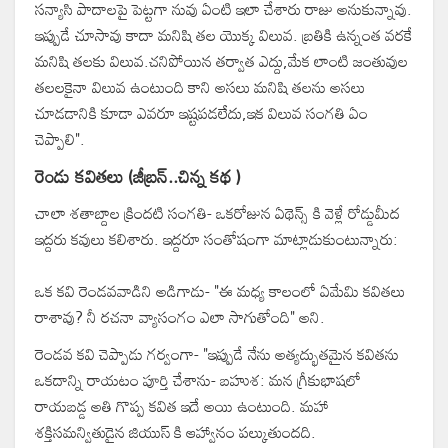
సన్యాసి పాదాలపై పెట్టగా నువు ఏంటి ఇలా చేశారు రాజు అనుకున్నావు.
ఇప్పుడే చూసావు కాదా మనిషి తల యొక్క విలువ. బ్రతికి ఉన్నంత వరకే
మనిషి తలకు విలువ.చనిపోయిన తర్వాత ఎద్దు,మేక లాంటి జంతువుల
తలలకైనా విలువ ఉంటుంది కాని అసలు మనిషి తలను అసలు
చూడడానికి కూడా ఎవరూ ఇష్టపడలేదు,ఇక విలువ సంగతి ఏం
చెప్పాలి".
రెండు కవితలు (జీబ్రన్..చిన్న కథ )
చాలా శతాబ్దాల క్రిందటి సంగతి- ఒకరోజున ఏథెన్స్ కి వెళ్లే రోడ్డుమీద
ఇద్దరు కవులు కలిశారు. ఇద్దరూ సంతోషంగా మాట్లాడుకుంటున్నారు:
ఒక కవి రెండవవాడిని అడిగాడు- "ఈ మధ్య కాలంలో ఏమేమి కవితలు
రాశావు? నీ రచనా వ్యాసంగం ఎలా సాగుతోంది" అని.
రెండవ కవి చెప్పాడు గర్వంగా- "ఇప్పుడే నేను అత్యద్భుతమైన కవితను
ఒకదాన్ని రాయటం పూర్తి చేశాను- బహుశ: మన గ్రీకుభాషలో
రాయబడ్డ అతి గొప్ప కవిత ఇదే అయి ఉంటుంది. మహా
శక్తిసమన్వితుడైన జియుస్ కి ఆహ్వానం పల్కుతుందది.