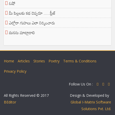
ఓషో
మీ పిల్లలకు కథ చెప్పరూ .....ప్లీజ్
ఎల్లోరా గుహలు ఎలా నిర్మించారు
మనసు మాట్లాడాలి
Home
Articles
Stories
Poetry
Terms & Conditions
Privacy Policy
Follow Us On :
All Rights Reserved © 2017
Design & Developed by
BEditor
Global I-Matrix Software
Solutions Pvt. Ltd.