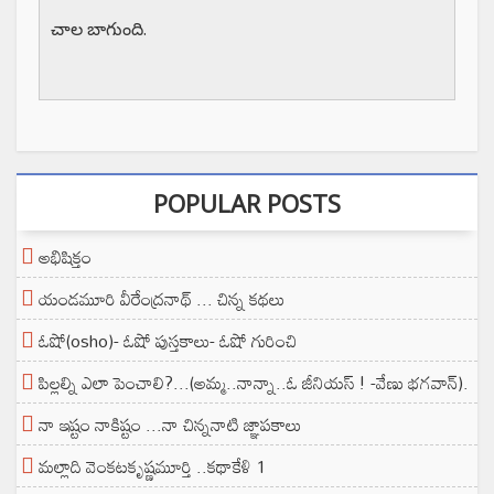
చాల బాగుంది.
POPULAR POSTS
అభిషిక్తం
యండమూరి వీరేంద్రనాథ్ ... చిన్న కథలు
ఓషో(osho)- ఓషో పుస్తకాలు- ఓషో గురించి
పిల్లల్ని ఎలా పెంచాలి?...(అమ్మ..నాన్నా..ఓ జీనియస్ ! -వేణు భగవాన్).
నా ఇష్టం నాకిష్టం ...నా చిన్ననాటి జ్ఞాపకాలు
మల్లాది వెంకటకృష్ణమూర్తి ..కథాకేళి 1