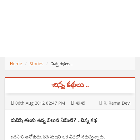
Home
Stories
చిన్న కథలు ..
చిన్న కథలు ..
06
th
Aug 2012 02:47 PM
4945
R. Rama Devi
మనిషి తలకు ఉన్న విలువ ఏమిటి?
..చిన్న కథ
ఒకసారి అశోకుడు,తన మంత్రి ఒక వీధిలో నడుస్తున్నారు.