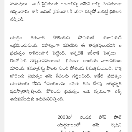
మనుషులు - నాజీ సైనికులకు లంచాలిచ్చి ఆమెని కాల్చి చంపకుండా
తప్పించారు. కానీ బయటి ప్రపంచానికి ఇరీనా చచ్చిపోయినట్టే ప్రకటన
వచ్చింది.
యుద్ధం తరువాత పోలెండుని సోవియట్ యూనియన్
ఆక్రమించుకుంది. రహస్యంగా పనిచేసిన ఈ కార్యకర్తలందరిని ఆ
ప్రభుత్వం రాసిరంపాన పెట్టింది. అప్పటికి ఇరీనాకి పెళ్ళయి -
రెండోసారి గర్భస్రావమయింది. క్రమంగా రాజకీయ వాతావరణం
మారింది. కమ్యూనిస్టు పాలన నుంచి పోలెండు విముక్తమయింది. కొత్త
పోలెండు ప్రభుత్వం ఆమె సేవలను గుర్తించింది. ఇజ్రేల్ ప్రభుత్వం
యూదులకు చేసిన సేవలకుగాను ఆమెకు తమ దేశపు అత్యున్నత
పురస్కారాన్నిచ్చింది. పోలెండు ప్రభుత్వం ఆమె స్వయంగా వెళ్ళి
ఆదుకునేందుకు అనుమతినిచ్చింది.
2003లో రెండవ పోప్ పాల్
యుద్దకాలంలో ఆమె కృషిని