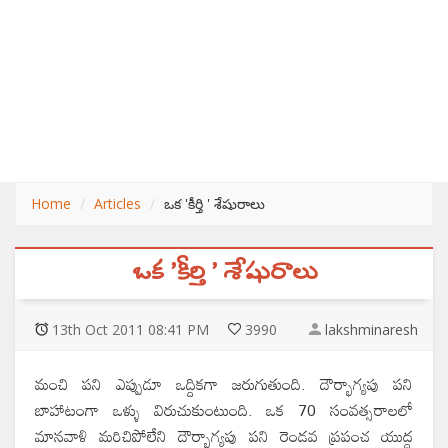
Home
Articles
ఒక 'కీర్తి ' శేషురాలు
ఒక 'కీర్తి ' శేషురాలు
13
th
Oct 2011 08:41 PM
3990
lakshminaresh
మంచి పని ఎప్పుడూ ఒద్దికగా జరుగుతుంది. దౌర్భాగ్యపు పని
బాహాటంగా ఒళ్ళు విరుచుకుంటుంది. ఒక 70 సంవత్సరాలలో
మానవాళి మరిచిపోలేని దౌర్భాగ్యపు పని రెండవ ప్రపంచ యుద్ధ