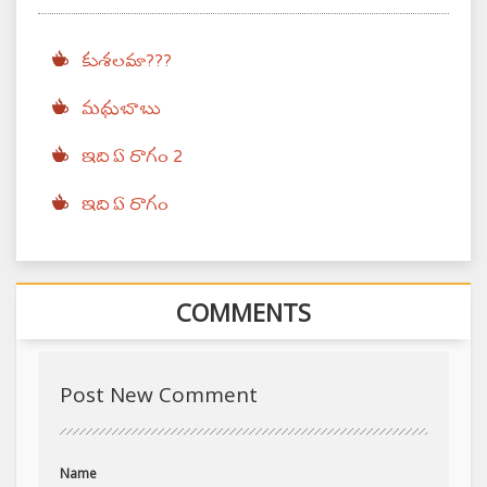
కుశలమా???
మధుబాబు
ఇది ఏ రాగం 2
ఇది ఏ రాగం
COMMENTS
Post New Comment
Name