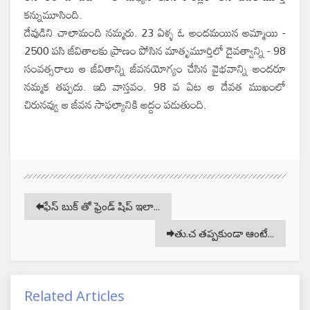
కన్నుమూసింది.
దేవుడిని చాలామంది నమ్మరు. 23 ఏళ్ళ ఓ అందమయిన అమ్మాయి -
2500 పసి జీవితాలకు ప్రాణం పోసిన మాతృమూర్తిలో దైవత్వాన్ని - 98
సంవత్సరాలు ఆ జీవితాన్ని జీవనయోగ్యం చేసిన వైభవాన్ని అందరూ
నమ్మక తప్పదు. ఇది వాస్తవం. 98 వ ఏట ఆ దేవత ముఖంలో
చిరునవ్వు ఆ జీవన సాఫల్యానికి అద్దం పడుతుంది.
ఫేస్ బుక్ తో ఫ్రెండ్ షిప్ ఇలా...
తు.చ తప్పకుండా ఆంటే...
Related Articles