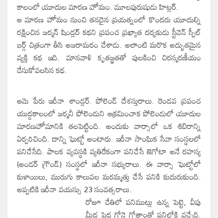
కాలంలో యూదుల మారణ హోమం. మూలపురుషుడు హిట్లర్.
ఆ మారణ హోమం నుంచి తనదైన ప్రయత్నంలో కొందరు యూదుల్ని
రక్షించిన జర్మన్ షిండ్లర్ కథని ప్రపంచ ప్రఖ్యాత దర్శకుడు స్టీవెన్ స్పీల్
బర్గ్ చిత్రంగా తీసి అజరామరం చేశాడు. అలాంటి మరొక అద్భుతమైన
వ్యక్తి కథ ఇది. మానవాళి కృతజ్ఞతతో పులకించి చిరస్మరణీయం
చేసుకోవలసిన కథ.
ఆమె పేరు ఇరీనా శాండ్లర్. పోలెండ్ దేశస్తురాలు. రెండవ ప్రపంచ
యుద్దకాలంలో జర్మనీ పోలెండుని ఆక్రమించాక పోలెండులో యూదుల
మారణహోమానికి తలపెట్టింది. అందుకు వార్సాలో ఒక శిబిరాన్ని
ఏర్పరిచింది. దాన్ని ఘెట్టో అంటారు. ఇరీనా సాంఘిక సేవా సంస్థలలో
పనిచేసేది. పాలక వ్యవస్థకి వ్యతిరేకంగా పనిచేసే జెగోటా అనే రహస్య
(అండర్ గ్రౌండ్) సంస్థలో ఇరీనా సభ్యురాలు. ఈ వార్సా ఘెట్టోలో
కుళాయిలు, మురుగు కాలువల మరమ్మత్తు చేసే పనికి కుదురుకుంది.
అప్పటికి ఇరీనా వయస్సు 23 సంవత్సరాలు.
రోజూ చేతిలో పనిముట్లు ఉన్న పెట్టె, వీపు
మీద పెద గోనె గోతాంతో పనిలోకి వచ్చేది.