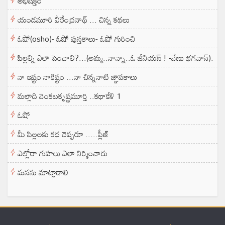
అభిషిక్తం
యండమూరి వీరేంద్రనాథ్ ... చిన్న కథలు
ఓషో(osho)- ఓషో పుస్తకాలు- ఓషో గురించి
పిల్లల్ని ఎలా పెంచాలి?...(అమ్మ..నాన్నా..ఓ జీనియస్ ! -వేణు భగవాన్).
నా ఇష్టం నాకిష్టం ...నా చిన్ననాటి జ్ఞాపకాలు
మల్లాది వెంకటకృష్ణమూర్తి ..కథాకేళి 1
ఓషో
మీ పిల్లలకు కథ చెప్పరూ .....ప్లీజ్
ఎల్లోరా గుహలు ఎలా నిర్మించారు
మనసు మాట్లాడాలి