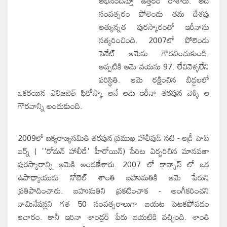
అభినందిస్తూ ఉత్తరం రాశారు. అదే
సంవత్సరం పోలెండు తమ దేశపు
అత్యున్నత పురస్కారంతో ఇరీనాను
సత్కరించింది. 2007లో పోలెండు
సెనేట్ ఆమెను గౌరవించుకుంది.
అప్పటికి ఆమె వయసు 97. లేచివెళ్ళలేని
పరిస్థితి. ఆమె రక్షించిన బిడ్డలలో
ఒకరయిన ఎలిజబెత్ ఫికోస్కా అనే ఆమె ఇరీనా తరపున వెళ్ళి ఆ
గౌరవాన్ని అందుకుంది.
2009లో ఐక్యరాజ్యసమితి తరపున ప్రముఖ హాలీవుడ్ నటి - ఆడ్రీ హెప్
బర్న్ ( ''రోమన్ హాలీడే' హీరోయిన్) పేరిట ఏర్పరిచిన మానవతా
పురస్కారాన్ని ఆమెకి అందజేశారు. 2007 లో కాన్సాస్ లో ఒక
ఉపాధ్యాయుడు నోబెల్ శాంతి బహుమతికి ఆమె పేరుని
ప్రతిపాదించారు. బహుమతిని ప్రకటించాక - అంగీకరించని
నామినేషన్లని గత 50 సంవత్సరాలుగా బయట పెటకపోవడం
ఆచారం. కానీ ఇరినా శాండ్లర్ పేరు బయటికి వచ్చింది. శాంతి