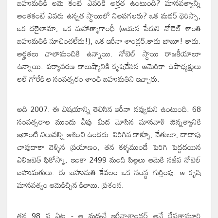
బహుమతికి ఆమె కంటే ఎవరికి అర్హత ఉంటుంది? మానవత్వాన్ని
అంతకంటే ఎవరు ఉన్నత స్థాయిలో నిలపగలరు? ఒక మదర్ థెరిస్సా,
ఒక దలైలామా, ఒక మహాత్మాగాంధీ (ఆయన పేరుని నోబెల్ శాంతి
బహుమతికి సూచించలేదు!), ఒక ఇరీనా శాండ్లర్.
కాదు బాబూ! కాదు.
అర్హతలు చాలామందికి ఉన్నాయి. నోబెల్ స్థాయి రాజకీయాలూ
ఉన్నాయి. పర్యావరణ కాలుష్యానికి కృషిచేసిన అమెరికా ఉపాధ్యక్షులు
ఆల్ గోరేకి ఆ సంవత్సరం శాంతి బహుమతిని ఇచ్చారు.
అది 2007. ఈ విషయాన్ని తెలిసిన ఇరీనా నవ్వుకుని ఉంటుంది. 68
సంవత్సరాల ముందు వీపు మీద మోసిన మానవాళి ఔన్నత్యానికి
ఇలాంటి విలువల్ని ఆశించి ఉండదు. విరిగిన కాళ్ళూ, చేతులూ, దాదాపు
చావుదాకా వెళ్ళిన ప్రయాణం, తన కళ్ళముందే పెరిగి పెద్దదయిన
ఎలిజబెత్ ఫికోస్కా, ఇంకా 2499 మంది పిల్లలు ఆమెకి సజీవ నోబెల్
బహుమతులు. ఈ బహుమతి కేవలం ఒక సంస్థ గుర్తింపు. ఆ కృషి
మానవత్వం ఆమెకిచ్చిన కితాబు. ప్రశంస.
తన 98 వ ఏట - ఆ మధ్యనే ఇరీనాశాండ్లర్ అనే దేవతామూర్తి