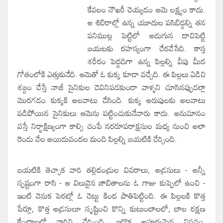
కేవలం నౌఖరీ చెయ్యడం ఆమె లక్ష్యం కాదు.
ఆ శిబిరాల్లో ఉన్న యూదుల పసిబిడ్డల్ని తన
పనిముట్ల పెట్టిలో అడుగున దాచిపెట్టి
బయటకు రహస్యంగా చేరవేసేది. కాస్త
శరీరం పెద్దదిగా ఉన్న పిల్లల్ని వీపు మీద
గోతంలోకి ఎత్తుకునేది. ఆమెతో ఓ కుక్క కూడా వచ్చేది. ఈ పిల్లలు ఏడిచి
శబ్దం చేస్తే నాజీ సైనికుల చెవినిపడకుండా వాళ్ళని చూసినప్పుడల్లా
మొరగడం కుక్కకి అలవాటు చేసింది. కుక్క అరుపులకు అలవాటు
పడిపోయిన సైనికులు ఆమెను పట్టించుకునేవారు కాదు. అనుమానం
వస్తే నిర్ధాక్షిణ్యంగా కాల్చి చంపే నరరూపరాక్షసుల మధ్య నుంచి అలా
రెండు వేల అయిదువందల మంది పిల్లల్ని బయటికి చేర్చింది.
బయటికి తెచ్చాక వారి తల్లిదండ్రుల వివరాలు, అడ్రసులు - అన్నీ
స్పష్టంగా రాసి - ఆ విలువైన జాబితాలను ఓ గాజు కుప్పెలో ఉంచి -
ఇంటి వెనుక పెరట్లో ఓ చెట్టు కింద పాతిపెట్టింది. ఈ పిల్లలకి కొత్త
పేర్లూ, కొత్త అడ్రసులూ సృష్టించి కొన్ని కుటుంబాలలో, బాల రక్షణ
కేంద్రాలలో వారిని చేర్చింది. ఇదొక అపూర్వమైన విప్లవం.