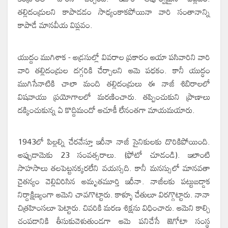
తల్లిదండ్రులని కాపాడడం సాధ్యంకాకపోయినా వారి సంతానాన్ని
కాపాడే మానవీయ విప్లవం.
యుద్దం ముగిశాక - అడ్రసుల్లో వివరాల ప్రకారం ఆయా పసివారిని వారి
వారి తల్లిదండ్రుల దగ్గరికి చేర్చాలని ఆమె పధకం. కానీ యుద్ధం
ముగిసేనాటికి చాలా మంది తల్లిదండ్రులు ఈ నాజీ శిబిరాలలో
విషవాయు ప్రయోగాలలో మరణించారు. తప్పించుకుని ప్రాణాలు
దక్కించుకున్న ఏ కొద్దిమందో ఆచూకీ లేనంతగా మాయమయారు.
1943లో పిల్లల్ని చేరవేస్తూ ఇరీనా నాజీ సైనికులకు దొరికిపోయింది.
అప్పుడామెకు 23 సంవత్సరాలు. (ఫోటో చూడండి). ఇలాంటి
సాహసాలు తలపెట్టనక్కరలేని వయస్సది. కానీ మనస్సులో మానవతా
చైతన్యం వెల్లివిరిసిన అమృతమూర్తి ఇరీనా. నాజీలకు పట్టుబడ్డాక
నిర్దాక్షిణ్యంగా ఆమెని చావగొట్టారు. కాళ్ళూ చేతులూ విరగ్గొట్టారు. నానా
చిత్రహింసలూ పెట్టారు. చివరికి మరణ శిక్షను విధించారు. ఆమెని కాల్చి
చంపడానికి తీసుకువెళుతుండగా ఆమె పనిచేసే జెగోటా సంస్థ