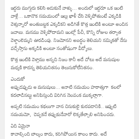
ఇద్దరు ముగ్గురు కలిసి ఆడుకునే వాళ్ళు... అందులో ఇద్దరూ ఒక ఇంటి
వాళ్లే... ఒకానొక సమయంలో ఇల్లు ఖాళీ చేసి వెళ్ళిపోతుంటే ఎక్కడికి
వెళ్తున్నారో అంతుబట్టక ఎక్కడికని అడిగితే కొత్త ఇంటికి అంటూ అందిన
జవాబు. మనము వెళ్ళిపోదామని ఇంట్లో పేచీ, కొన్ని రోజుల తర్వాత
వెళ్దాంలెమ్మని ఊరడింపు. నిజమోనని అబద్ధం తెలియని నమ్మికతో నేను
వచ్చేస్తాను అక్కడికి అంటూ సంతోషంగా వీడ్కోలు.
కొత్త ఇంటికి వెళ్తాము అన్నది నిజం కానీ అదే చోటు అదే మనుషుల
మధ్యకి కాదన్న తెలియనితనం తెలుసుకోలేనితనం.
ఎందుకో
అప్పుడప్పుడు ఆ మనుషులు... ఆనాటి సమయం హఠాత్తుగా కలలో
కదలాడినట్టు అనిపిస్తుంది విరిగిన నెలవంక ముక్కల్లాగా.
అప్పటి సమయం కథలుగా వాన చినుకులై కురపడానికి.. ఇప్పుటి
సమయమో, చెప్పకనే తప్పుకునేవారో లెక్కతేల్చాలి అనిపించదు.
ఏది ఏమైనా
కావాల్సింది బాల్యం కాదు, కరిగిపోయిన కాలం కాదు. అదే