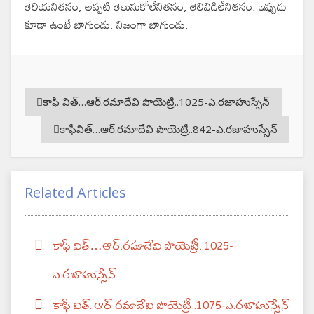
తెలియనితనం, అప్పటి తెలుసుకోలేనితనం, తెలివిడిలేనితనం. ఇప్పుడు
కూడా ఉంటే బాగుండు. నిజంగా బాగుండు.
కాఫీ విత్…ఆర్.రమాదేవి పొయెట్రీ..1025-ఎ.రజాహుస్సేన్
కాఫీవిత్…ఆర్.రమాదేవి పొయెట్రీ..842-ఎ.రజాహుస్సేన్
Related Articles
కాఫీ విత్…ఆర్.రమాదేవి పొయెట్రీ..1025-
ఎ.రజాహుస్సేన్
కాఫీ విత్..‌ఆర్ రమాదేవి పొయెట్రీ..1075-ఎ.రజాహుస్సేన్