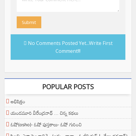
Submit
No Comments Posted Yet...Write First
Comment!!!
POPULAR POSTS
అభిషిక్తం
యండమూరి వీరేంద్రనాథ్ ... చిన్న కథలు
ఓషో(osho)- ఓషో పుస్తకాలు- ఓషో గురించి