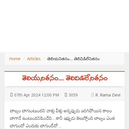
Home
Articles
తెలియనితనం.... తెలివిడిలేనితనం
తెలియనితనం.... తెలివిడిలేనితనం
07
th
Apr 2024 12:00 PM
3059
R. Rama Devi
బాల్యం బాగుంటుందని వాళ్లు వీళ్లు అన్నప్పుడు జరిగిపోయిన కాలం
బాగానే ఉంటుందనిపించేది...కానీ ఇప్పుడు తెలుస్తోంది బాల్యం ఎంత
బాగుందో ఎందుకు బాగుండేదో..