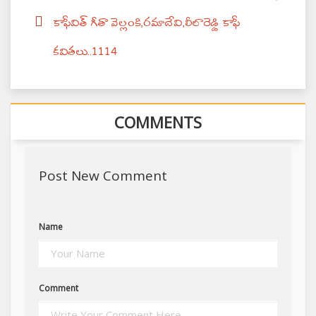
కాఫీవిత్ గీతా వెల్లంకి,రమాదేవి,లీలారెడ్డి కాఫీ
కవితలు‌‌..1114
COMMENTS
Post New Comment
Name
Comment