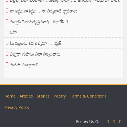
పిల్లల్ని ఎలా పెంచాలి?...(అమ్మ..నాన్నా..ఓ జీనియస్ ! -వేణు భగవాన్).
నా ఇష్టం నాకిష్టం ...నా చిన్ననాటి జ్ఞాపకాలు
మల్లాది వెంకటకృష్ణమూర్తి ..కథాకేళి 1
ఓషో
మీ పిల్లలకు కథ చెప్పరూ .....ప్లీజ్
ఎల్లోరా గుహలు ఎలా నిర్మించారు
మనసు మాట్లాడాలి
Home
Articles
Stories
Poetry
Terms & Conditions
Privacy Policy
Follow Us On :