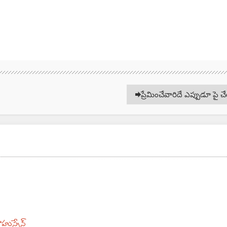
ప్రేమించేవారిదే ఎప్పుడూ పై చ
హుస్సేన్