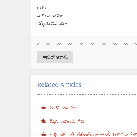
ఓయ్…
నాడు నా దోసిట
చిక్కింది నీవే కదూ…
మరో ఆకాశం
Related Articles
మరో ఆకాశం
నీవు...పదిలమే కదా
కాఫీ విత్..‌ఆర్ రమాదేవి పొయెట్రీ..1090-ఎ.రజా