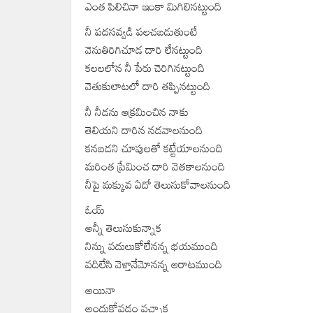
ఎంత పిలిచినా ఇంకా మిగిలినట్టుంది
నీ పదసవ్వడి పలచబడుతుంటే
వెనుతిరిగిచూడ దారి లేనట్టుంది
కలలలోన నీ పేరు చెరిగినట్టుంది
వెతుకులాటలో దారి తప్పినట్టుంది
నీ నీడను ఆక్రమించిన నాకు
తెలియని దారిన నడవాలనుంది
కనబడని చూపులతో కట్టేయాలనుంది
మరింత ప్రేమించ దారి వెతకాలనుంది
నీపై మక్కువ ఏదో తెలుసుకోవాలనుంది
ఓయ్
అన్నీ తెలుసుకున్నాక
నిన్ను వదులుకోలేనన్న భయముంది
వదిలేసి వెళ్తానేమోనన్న ఆరాటముంది
అయినా
అందుకోవడం వచ్చాక