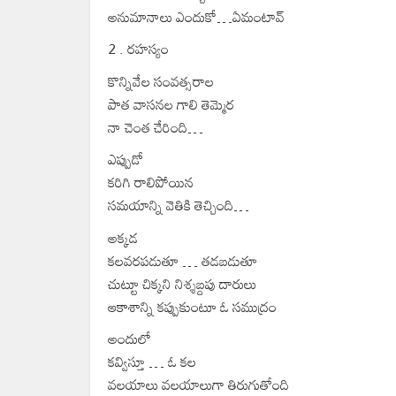
అనుమానాలు ఎందుకో…ఏమంటావ్
2 . రహస్యం
కొన్నివేల సంవత్సరాల
పాత వాసనల గాలి తెమ్మెర
నా చెంత చేరింది…
ఎప్పుడో
కరిగి రాలిపోయిన
సమయాన్ని వెతికి తెచ్చింది…
అక్కడ
కలవరపడుతూ … తడబడుతూ
చుట్టూ చిక్కని నిశ్శబ్దపు దారులు
ఆకాశాన్ని కప్పుకుంటూ ఓ సముద్రం
అందులో
కవ్విస్తూ … ఓ కల
వలయాలు వలయాలుగా తిరుగుతోంది