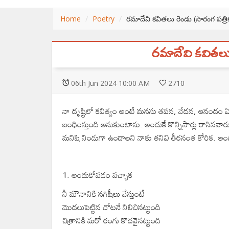
Home
Poetry
రమాదేవి కవితలు రెండు (సారంగ పత్ర
రమాదేవి కవితలు
06
th
Jun 2024 10:00 AM
2710
నా దృష్టిలో కవిత్వం అంటే మనసు తపన, వేదన, ఆనందం
బంధింస్తుంది అనుకుంటాను. అందుకే కొన్నిసార్లు రాసినవ
మనిషి నిండుగా ఉండాలని నాకు తనివి తీరనంత కోరిక. అందుక
1. అందుకోవడం వచ్చాక
నీ మౌనానికి నగిషీలు వేస్తుంటే
మొదలుపెట్టిన చోటనే నిలిచినట్టుంది
చిత్రానికి మరో రంగు కొదవైనట్టుంది