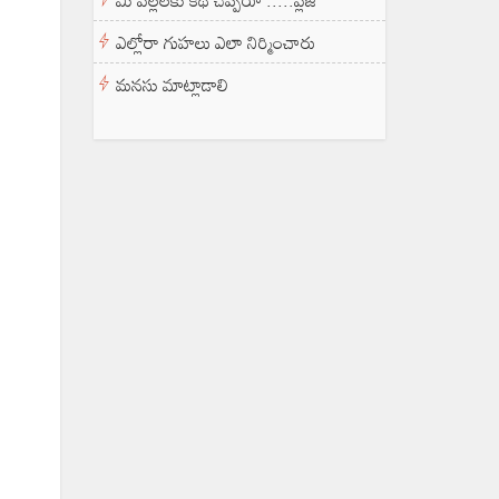
మీ పిల్లలకు కథ చెప్పరూ .....ప్లీజ్
ఎల్లోరా గుహలు ఎలా నిర్మించారు
మనసు మాట్లాడాలి