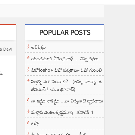
POPULAR POSTS
అభిషిక్తం
a Devi
యండమూరి వీరేంద్రనాథ్ ... చిన్న కథలు
ఓషో(osho)- ఓషో పుస్తకాలు- ఓషో గురించి
కం
పిల్లల్ని ఎలా పెంచాలి?...(అమ్మ..నాన్నా..ఓ
జీనియస్ ! -వేణు భగవాన్).
నా ఇష్టం నాకిష్టం ...నా చిన్ననాటి జ్ఞాపకాలు
మల్లాది వెంకటకృష్ణమూర్తి ..కథాకేళి 1
ఓషో