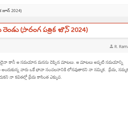
ిక జూన్ 2024)
 రెండు (సారంగ పత్రిక జూన్ 2024)
R. Ram
 ఏదైనా కానీ ఆ సమయాన మనసు చెప్పిన మాటలు. ఆ మాటలు అప్పటి సమయాన్ని
ారు అందుకున్న వారు ఒకే భావా సంచలనానికి లోనవుతారని నా నమ్మిక. ప్రేమ, నమ్మ
ని నా కవితల్లో ప్రేమ కాసింత ఎక్కువ.